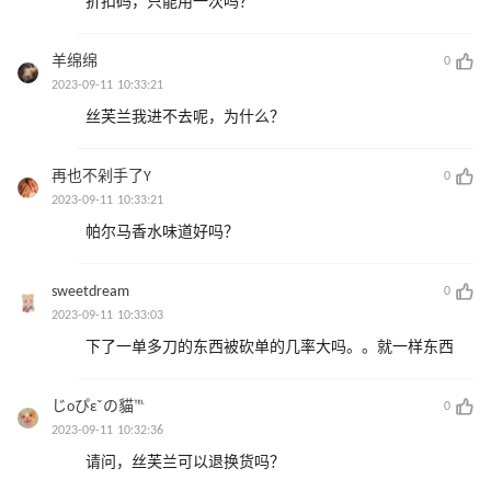
折扣码，只能用一次吗？
羊绵绵
0
2023-09-11 10:33:21
丝芙兰我进不去呢，为什么？
再也不剁手了Y
0
2023-09-11 10:33:21
帕尔马香水味道好吗？
sweetdream
0
2023-09-11 10:33:03
下了一单多刀的东西被砍单的几率大吗。。就一样东西
じοぴεˇの貓℡
0
2023-09-11 10:32:36
请问，丝芙兰可以退换货吗？