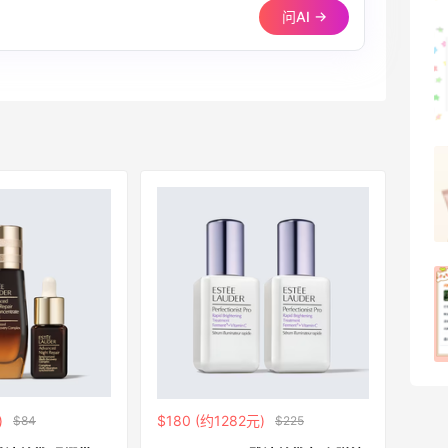
问AI →
可莎蜜儿的恰巴塔，味道有点怪怪的
1
08月07日
羊毛薅的实在有点多～积攒的最后一篇羊
毛贴啦
1
08月07日
除了面膜，我还薅到面霜、粉底液、润肤
乳、安睡裤等等
1
08月07日
)
$180 (约1282元)
$84
$225