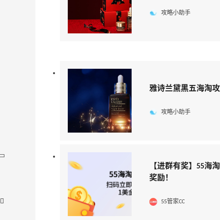
攻略小助手
雅诗兰黛黑五海淘攻
攻略小助手
【进群有奖】55海
奖励！
55管家CC