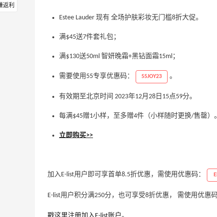
赚返利
Estee Lauder 现有 全场护肤彩妆无门槛8折大促。
满$45送7件套礼包；
满$130送50ml 智妍晚霜+黑钻面霜15ml；
需要使用55专享优惠码：
。
55JOY23
有效期至北京时间 2023年12月28日15点59分。
每满$45赠1小样，至多赠4件（小样随时更换/售罄）
立即购买>>
加入E-list用户即可享首单8.5折优惠，需使用优惠码：
E
E-list用户积分满250分，也可享受8折优惠， 需使用优惠
戳这里注册加入E-list账户
。