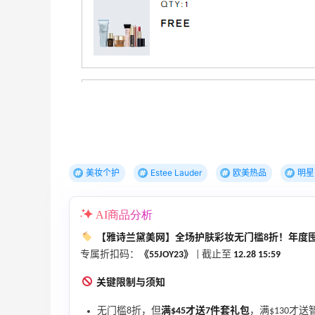
Bloomingdales：美妆大促！入手 Dior、
2天8小时
Prada、TF 等
满$200享8.5折优惠+部分送好礼
Bloomingdales
Mytheresa：折扣区时尚上新热卖 关注
10天2小时
TOTEME、ZIMMERMAN 等
享额外9折
Mytheresa
美妆个护
Estee Lauder
欧美热品
明星
AI商品分析
【雅诗兰黛美网】全场护肤彩妆无门槛8折！年度
Mac Duggal
专属折扣码：
《55JOY23》
| 截止至
12.28 15:59
最高2%返利
6036人成功下单
关键限制与须知
Biōkreativ
无门槛8折，但
满$45才送7件套礼包
，满$130才