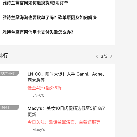
雅诗兰黛官网如何退换货/取消订单
雅诗兰黛海淘也要砍单了吗？砍单原因及如何解决
雅诗兰黛官网信用卡支付失败怎么办？
排行
3/3
LN-CC：限时大促！入手 Ganni、Acne、
3天20小时
3天14
西太后等
低至4折+额外8折
LN-CC
Macy's：美妆10日闪促精选低至5折 8/7
11小时
5天8小
更新
今日关注：雅诗兰黛洁面、兰蔻遮瑕等
Macy's