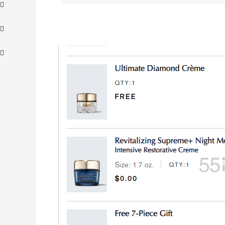
、
【55专享】Bobbi Brown 美网：美妆礼
3天14小时
遇！满$150立省$50
满赠正装橘子眼霜+精华唇蜜等好礼
Bobbi Brown
Columbia Sportswear：夏季大促！哥伦
5天8小时
比亚运动热卖
低至6折
Columbia Sportswear