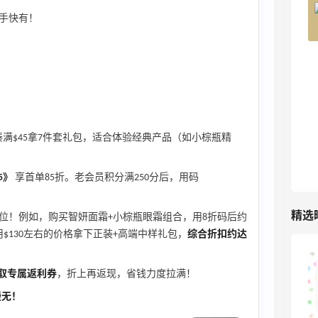
4%返利
手快有！
42人获得返利
。
TIMEBEAM (US)
最高10%返利
285人获得返利
RFM Denim
凑满$45拿7件套礼包，适合体验经典产品（如小棕瓶精
6%返利
86人获得返利
15》
享首单85折。老会员积分满250分后，用码
精选
位！例如，购买智妍面霜+小棕瓶眼霜组合，用8折码后约
用$130左右的价格拿下正装+高端中样礼包，
综合折扣约达
山缓缓火锅，锅底够味，牛肉实在
取专属返利券
，折上再返现，省钱力度拉满！
慢无！
1
08月07日