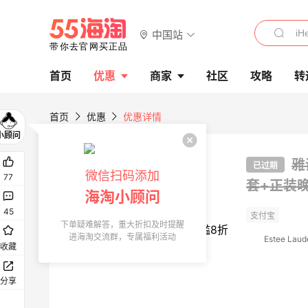
中国站
首页
优惠
商家
社区
攻略
转
首页
优惠
优惠详情
55专享折扣
雅
已过期
微信扫码添加
77
套+正装晚
海淘小顾问
45
下单疑难解答，重大折扣及时提醒
进海淘交流群，专属福利活动
Estee Laud
收藏
分享