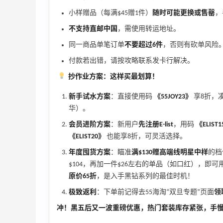
30%返利
小样赠品（每满$45赠1件）
随时可能更换或售罄
，
54人获得返利
不支持直邮中国
，需使用转运地址。
同一商品单笔订单
不要超过6件
，否则有砍单风险
Eileen Fisher
最高2%返利
付款若出错，请按攻略联系发卡行解决。
5138人获得返利
抄作业方案：这样买最划算！
Matte Collection
新手试水方案
：直接使用码
《55JOY23》
享8折，
最高3%返利
华）。
510人获得返利
会员进阶方案
：新用户
先注册E-list
，用码
《ELIST
《ELIST20》
也能享8折，可灵活选择。
年度囤货方案
：瞄准
满$130赠高端线明星中样
的档
$104，再加一件$26左右的单品（如口红），即可
原价65折
，是入手黑钻系列的最佳时机！
亮亮的发夹再买两个！走了55有额外的返
极致返利
：下单前记得去55海淘“双旦专题”页面
领
利到账！
冲！黑五后又一波重磅优惠，热门套装库存紧张，手
1
1
08月07日