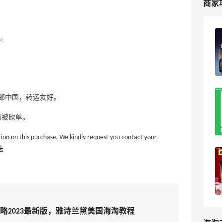
商家
海淘雅诗兰黛收到带中文标签的？别慌！
。
4
海淘爱问
离大谱！差点以为雅诗兰黛给我漏发
邮中国，转运友好。
货……
易被砍单。
2
可爱到冒泡泡
on this purchase. We kindly request you contact your
法
必看！雅诗兰黛2025黑五海淘凑单攻
略！
xiaomodel
19
略2023最新版，雅诗兰黛美国海淘教程