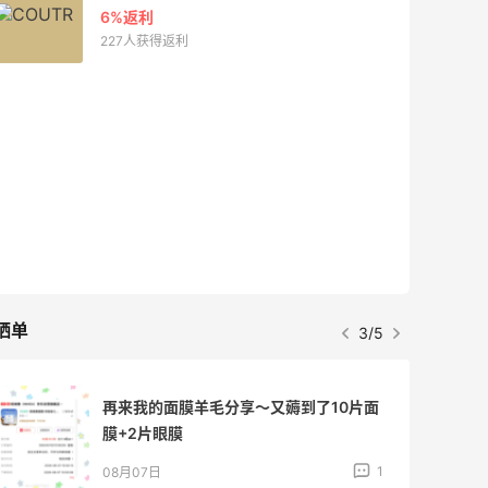
6%返利
227人获得返利
晒单
3/5
再来我的面膜羊毛分享～又薅到了10片面
膜+2片眼膜
1
08月07日