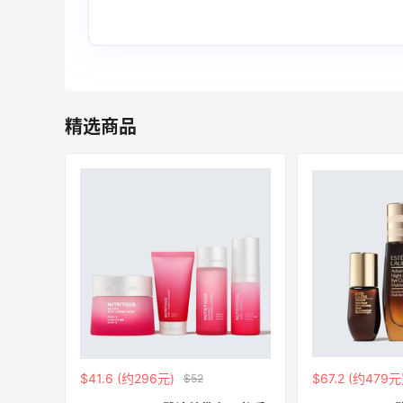
贴秋膘啦，今天吃冰煮羊
2
1
08月07日
精选商品
为了这家烧烤，我必然还要再去新疆
3
1
08月07日
又去皮爷喝下午茶了，香蕉布朗尼超好吃
呀
4
1
08月07日
$41.6 (约296元)
$67.2 (约479元
$52