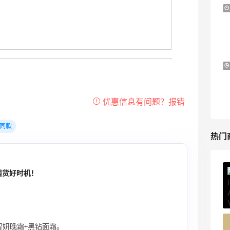
iHerb ：88全球好物节！选购日常保健、
2天20小时
健身补剂、护肤洗护等
无门槛7.5折
iHerb
Macy's：美妆精选10日闪促 低至5折+免
9天11小时
邮
关注兰蔻、雅诗兰黛等 每日更新
Macy's
同款
热门
囤货好时机！
ERGO Baby
4%返利
62人获得返利
Belly Bandit
送智妍晚霜+黑钻面霜。