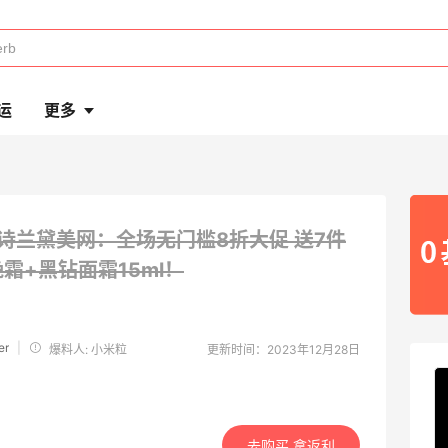
运
更多
诗兰黛美网：全场无门槛8折大促
送7件
霜+黑钻面霜15ml！
er
|
爆料人: 小米粒
更新时间：2023年12月28日
去购买 拿返利