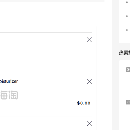
热卖
Macy's：Lancome 兰蔻美妆大促低至5折
13天11小时
满赠三重好礼
低门槛入手7件套
Macy's
Bloomingdales：时尚热卖！入手珑骧、
2天8小时
Tory Burch、拉夫劳伦等
每满$100返$25礼卡
Bloomingdales