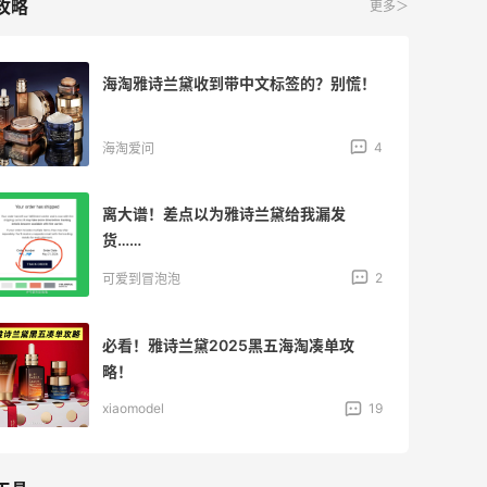
攻略
更多＞
海淘雅诗兰黛收到带中文标签的？别慌！
4
海淘爱问
离大谱！差点以为雅诗兰黛给我漏发
货……
2
可爱到冒泡泡
必看！雅诗兰黛2025黑五海淘凑单攻
略！
xiaomodel
19