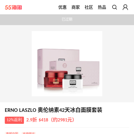
优惠
商家
社区
热品
带你去官网买正品
已过期
ERNO LASZLO 奥伦纳素42‮冰天‬白面膜套装
12%返利
2.9折 $418（约2981元）