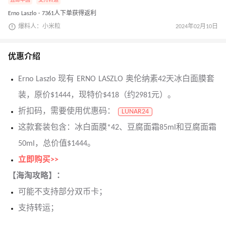
直邮中国
支持转运
Erno Laszlo · 7361人下单获得返利
爆料人：小米粒
2024年02月10日
优惠介绍
Erno Laszlo 现有 ERNO LASZLO 奥伦纳素42‮冰天‬白面膜套
装，原价$1444，现特价$418（约2981元）。
折扣码，需要使用优惠码：
LUNAR24
这款套装‬包含：冰白面膜*42、‮腐豆‬面霜85ml和豆腐面霜
50ml，总价值$1444。
立即购买>>
【海淘攻略】：
可能不支持部分双币卡；
支持转运；