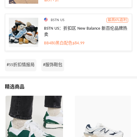
BSTN US
最高6%返利
BSTN US：折扣区 New Balance 新百伦品牌热
卖
BB480黑白配色$84.99
#55折扣情报局
#服饰鞋包
精选商品