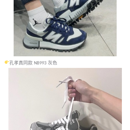
孔孝真同款 NB993 灰色