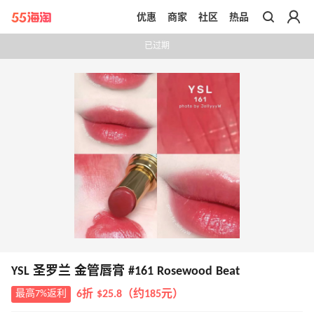
优惠
商家
社区
热品
带你去官网买正品
已过期
YSL 圣罗兰 金管唇膏 #161 Rosewood Beat
最高7%返利
6折 $25.8（约185元）