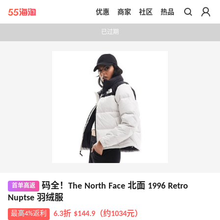
优惠
商家
社区
热品
带你去官网买正品
已过期
码全！The North Face 北面 1996 Retro
首单高返
Nuptse 羽绒服
最高4%返利
6.3折 $144.9（约1034元）