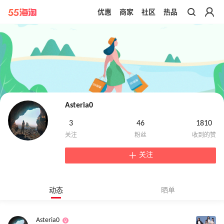
优惠
商家
社区
热品
带你去官网买正品
Asteria0
3
46
1810
关注
动态
晒单
Asteria0