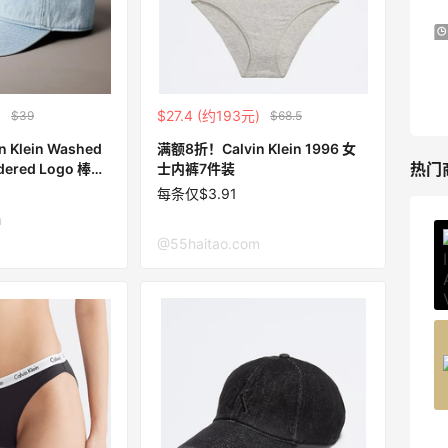
Macy's：Lancome 兰蔻夏季满赠三重好
14天3小时
礼
低门槛入手7件套
Macy's
)
$27.4 (约193元)
$39
$68.5
 Klein Washed
满额8折！Calvin Klein 1996 女
热门
dered Logo 棒球
士内裤7件装
每条仅$3.91
m
@55haitao.com
Private Internet Access VPN
最高70%返利
185人获得返利
COUTR
6%返利
227人获得返利