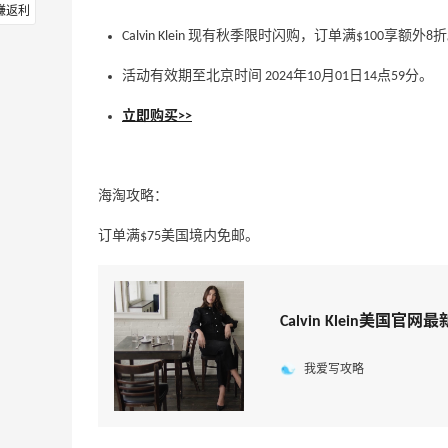
赚返利
Calvin Klein 现有秋季限时闪购，订单满$100享额外8
活动有效期至北京时间 2024年10月01日14点59分。
立即购买>>
海淘攻略：
订单满$75美国境内免邮。
Calvin Klein美
我爱写攻略