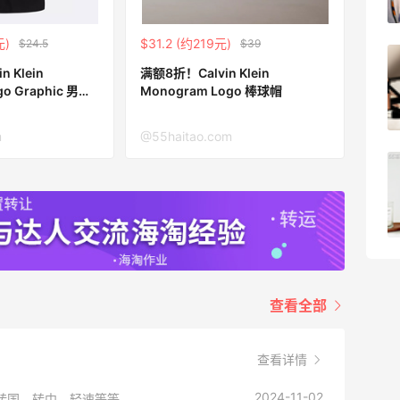
3
3
08月05日
元)
$31.2 (约219元)
$24.5
$39
【黑五海淘攻略】Bobbi Brown黑五
 Klein
满额8折！Calvin Klein
2026海淘折扣预测！
go Graphic 男童T
Monogram Logo 棒球帽
3
1
08月05日
m
@55haitao.com
柏瑞美黑瓶和白瓶哪个好用？混油皮选了
黑瓶
4
3
08月05日
查看全部
查看详情
2024-11-02
转国，转中，轻速等等