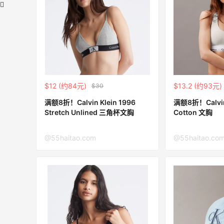
球
LN-CC：限时大促！入手 Ganni、Acne
4天12小时
西太后等
$12 (约84元)
$13.2 (约93元)
$30
低至4折+额外8折
满额8折！Calvin Klein 1996
满额8折！Calvin 
LN-CC
Stretch Unlined 三角杯文胸
Cotton 文胸
美妆礼
【55专享】Base Blu：时尚上新热卖 关
3天12小时
@55haitao.com
@55haitao.co
PRADA、LOEWE、加拿大鹅等
享9折优惠
Base Blu
促！哥伦
Mytheresa：折扣区时尚上新热卖 关注
10天18小时
TOTEME、ZIMMERMAN 等
享额外9折
Mytheresa