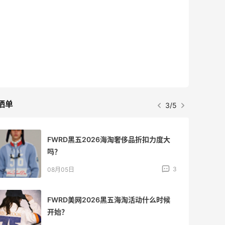
最高2%返利
5134人获得返利
Matte Collection
最高3%返利
510人获得返利
晒单
4/5
兰蔻粉金管新色212哪个网站可以海淘？
在线等！
3
08月05日
淘宝买柏瑞美定妆喷雾跳55海淘！返利
2.91元