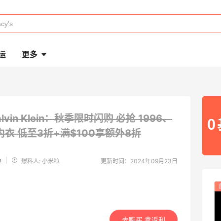
运
更多
alvin Klein：秋季限时闪购 必抢 1996、
 内衣
低至3折+满$100享额外8折
n
|
爆料人: 小米粒
更新时间：2024年09月23日
去购买 拿返利