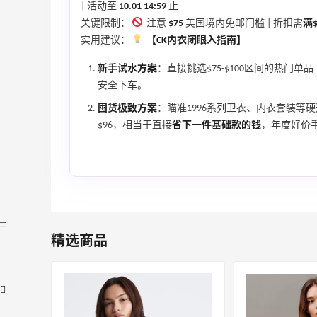
| 活动至
10.01 14:59
止
关键限制：
注意
$75
美国境内免邮门槛 | 折扣需
满$
实用建议：
【CK内衣闭眼入指南】
新手试水方案
：直接挑选$75-$100区间的热门
安全下车。
囤货极致方案
：瞄准1996系列卫衣、内衣套装等硬
$96，相当于直接
省下一件基础款的钱
，年度好价
精选商品