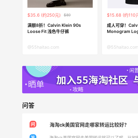
0
08月06日
$35.6 (约250元)
$15.68 (约110
$89
叠55
户外运动防-晒｜蜜丝婷开挂摇摇乐实测
满额8折！Calvin Klein 90s
成人可穿！Calvin
🏃
Loose Fit 浅色牛仔裤
Monogram Lo
恤
1
08月06日
@55haitao.com
@55haitao.co
布
Evelom卸妆膏--卸妆膏中的“爱马仕”
2
08月05日
问答
问
海淘ck美国官网走哪家转运比较好？
答
海淘ck美国官网走美国转运就可以了呢，比如