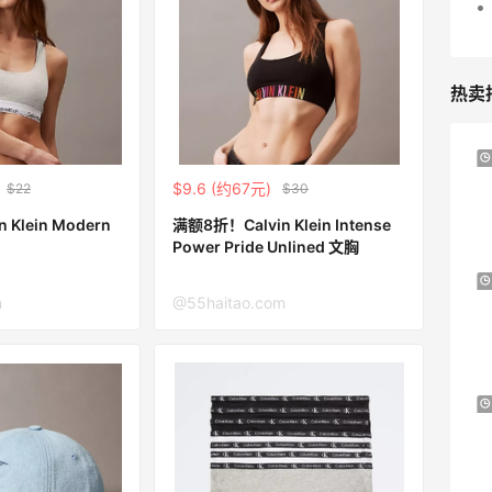
热卖
、
iHerb ：88全球好物节！选购日常保健、
3天12小时
健身补剂、护肤洗护等
$9.6 (约67元)
$22
$30
无门槛7.5折
Klein Modern
满额8折！Calvin Klein Intense
iHerb
Power Pride Unlined 文胸
注
Patagonia：巴塔美官夏季大促 运动服饰
24天12小时
m
@55haitao.com
精选低至6折
明日开抢
Patagonia
预售！Harrods 2026 高端美妆圣诞日历
23天19小时
礼盒
HK$2500（约2158.25元）
Harrods APAC