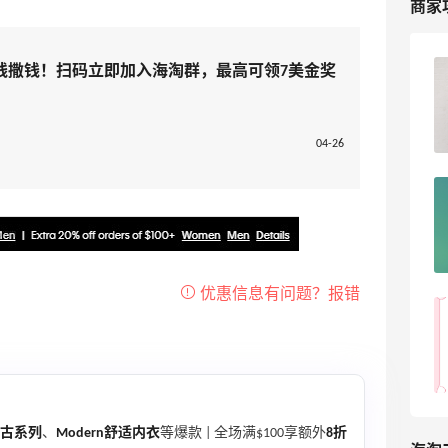
商家
线撒钱！扫码立即加入海淘群，最高可领7美金奖
【黑五海淘攻略】Calvin Klein官网2026
黑五海淘折扣预测！
0
浪里一条鱼
04-26
Calvin Klein美国官网2025黑五海淘打几
折？CK美网黑五海淘教程
4
浪里一条鱼
CK内衣套装海淘剁手，终于解锁CK网站
啦！
misunting
13
复古系列
、
Modern舒适内衣
等爆款 | 全场满$100享额外
8折