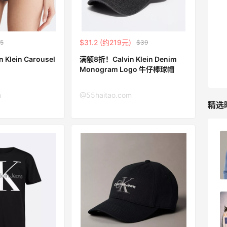
$31.2 (约219元)
5
$39
Klein Carousel
满额8折！Calvin Klein Denim
Monogram Logo 牛仔棒球帽
m
@55haitao.com
精选
FWRD黑五2026海淘奢侈品折扣力度大
吗？
3
3
08月05日
FWRD美网2026黑五海淘活动什么时候
开始？