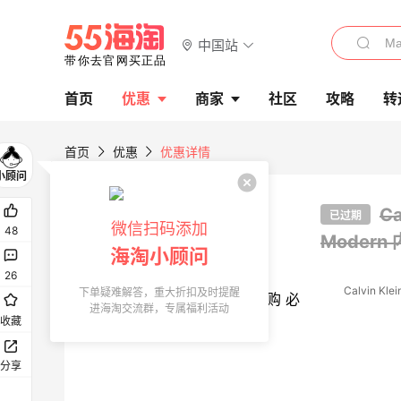
中国站
首页
优惠
商家
社区
攻略
转
首页
优惠
优惠详情
首单高返
C
已过期
微信扫码添加
48
Modern
海淘小顾问
26
Calvin Klei
下单疑难解答，重大折扣及时提醒
进海淘交流群，专属福利活动
收藏
分享