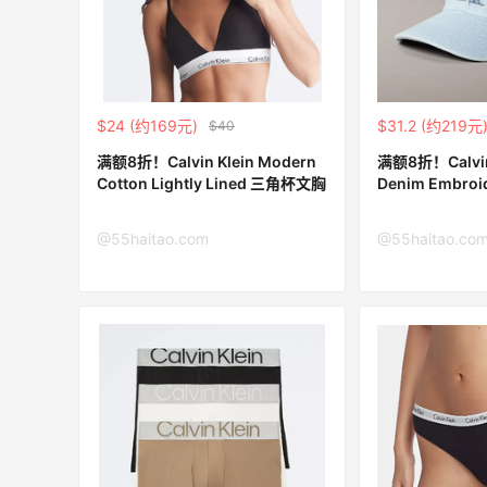
or、
Bloomingdales：时尚热卖！入手珑骧、
3天
Tory Burch、拉夫劳伦等
每满$100返$25礼卡
Bloomingdales
$24 (约169元)
$31.2 (约219元
$40
满额8折！Calvin Klein Modern
满额8折！Calvin
Cotton Lightly Lined 三角杯文胸
Denim Embroi
帽
@55haitao.com
@55haitao.co
ERGO Baby
4%返利
62人获得返利
Belly Bandit
4%返利
42人获得返利
TIMEBEAM (US)