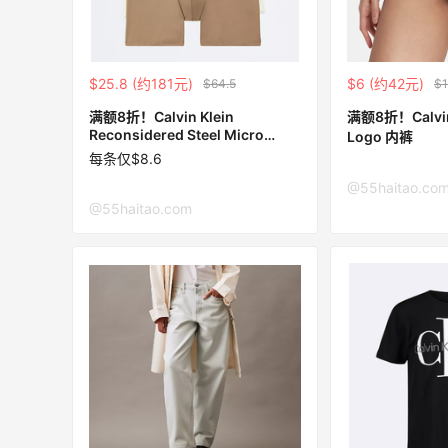
最高10%返利
282人获得返利
$25.8 (约181元)
$6 (约42元)
$64.5
$1
RFM Denim
满额8折！Calvin Klein
满额8折！Calvin 
6%返利
Reconsidered Steel Micro
Logo 内裤
85人获得返利
Boxer 男士内裤3件装
每条仅$8.6
@55haitao.co
@55haitao.com
焦糖
Bobbi Brown美网2026黑五海淘活动什
么时候开始？
0
08月06日
元拿下
碳水快乐｜童年回忆李先生牛肉面🍜