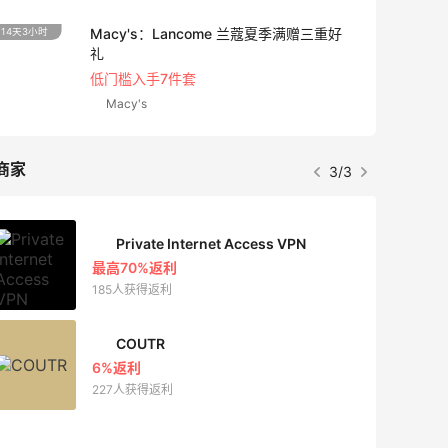
Bloomingdales：美妆大促！入手 Dior、
3天
Prada、TF 等
满$200享8.5折优惠+部分送好礼
Bloomingdales
商家
1/3
Mac Duggal
最高2%返利
6023人成功下单
Biōkreativ
30%返利
54人获得返利
Eileen Fisher