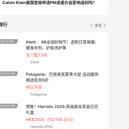
Calvin Klein美国官网申请PM退差价会影响返利吗？
排行
1/3
adidas HK：精选正价产品促销！入球
3天12小时
衣、金属银跆拳道鞋等
2件8折 叠加满HK$1800-100
adidas HK
【55专享】Bobbi Brown 美网：美妆礼
4天6小时
遇！满$150立省$50
满赠正装橘子眼霜+精华唇蜜等好礼
Bobbi Brown
Columbia Sportswear：夏季大促！哥伦
6天
比亚运动热卖
低至6折
Columbia Sportswear