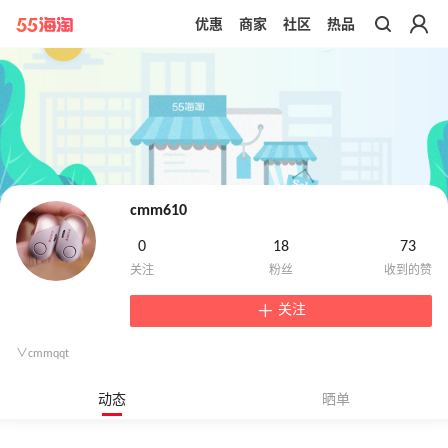
优惠
商家
社区
热品
带你去官网买正品
cmm610
0
18
73
关注
∨cmmqqt
动态
晒单