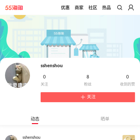
优惠
商家
社区
热品
带你去官网买正品
sshenshou
0
8
0
关注
动态
晒单
sshenshou