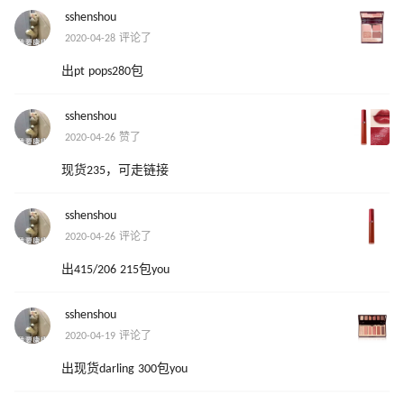
sshenshou
2020-04-28 评论了
出pt pops280包
sshenshou
2020-04-26 赞了
现货235，可走链接
sshenshou
2020-04-26 评论了
出415/206 215包you
sshenshou
2020-04-19 评论了
出现货darling 300包you