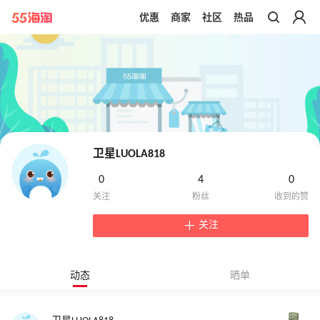
优惠
商家
社区
热品
带你去官网买正品
卫星LUOLA818
0
4
0
关注
动态
晒单