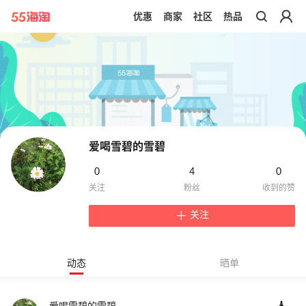
优惠
商家
社区
热品
带你去官网买正品
爱喝雪碧的雪碧
0
4
0
关注
动态
晒单