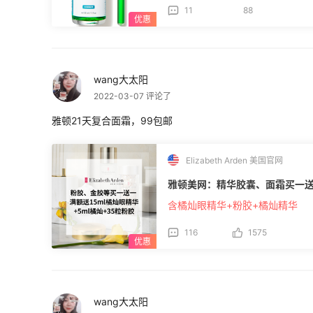
11
88
wang大太阳
2022-03-07 评论了
雅顿21天复合面霜，99包邮
Elizabeth Arden 美国官网
雅顿美网：精华胶囊、面霜买一送
含橘灿眼精华+粉胶+橘灿精华
116
1575
wang大太阳