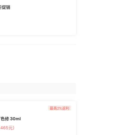
5折促销
最高2%返利
可色修 30ml
约465元）