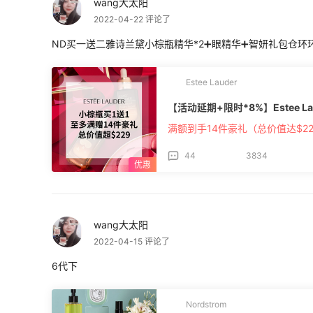
wang大太阳
2022-04-22 评论了
ND买一送二雅诗兰黛小棕瓶精华*2➕眼精华➕智妍礼包仓环环
Estee Lauder
【活动延期+限时*8%】Estee La
满额到手14件豪礼（总价值达$22
44
3834
wang大太阳
2022-04-15 评论了
6代下
Nordstrom