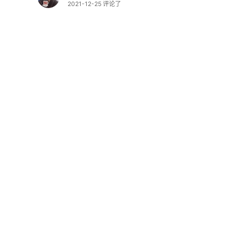
2021-12-25 评论了
399报u
Saks Fifth Avenue APAC
KIEHL'S 科颜氏高Brighten Up
5.9折 $54（约340元）
10
18
wang大太阳
2021-12-16 评论了
568出美版，在途
WRURU