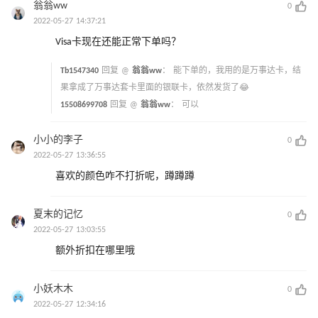
翁翁ww
0
2022-05-27 14:37:21
Visa卡现在还能正常下单吗？
Tb1547340
回复 @
翁翁ww
：
能下单的，我用的是万事达卡，结
果拿成了万事达套卡里面的银联卡，依然发货了😂
15508699708
回复 @
翁翁ww
：
可以
小小的李子
0
2022-05-27 13:36:55
喜欢的颜色咋不打折呢，蹲蹲蹲
夏末的记忆
0
2022-05-27 13:03:55
额外折扣在哪里哦
小妖木木
0
2022-05-27 12:34:16