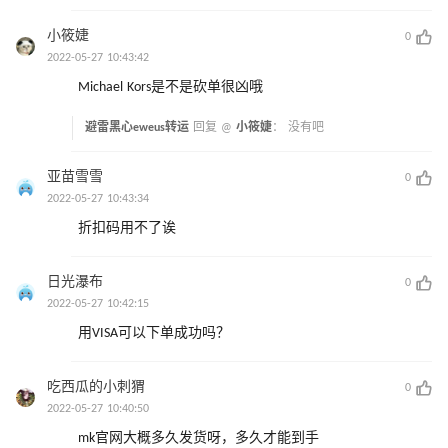
小筱婕
0
2022-05-27 10:43:42
Michael Kors是不是砍单很凶哦
避雷黑心eweus转运
回复 @
小筱婕
：
没有吧
亚苗雪雪
0
2022-05-27 10:43:34
折扣码用不了诶
日光瀑布
0
2022-05-27 10:42:15
用VISA可以下单成功吗？
吃西瓜的小刺猬
0
2022-05-27 10:40:50
mk官网大概多久发货呀，多久才能到手