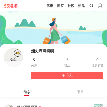
优惠
商家
社区
热品
带你去官网买正品
烟火啊啊啊啊
5
2
0
关注
动态
晒单