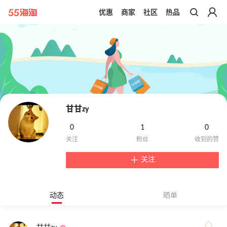
优惠
商家
社区
热品
带你去官网买正品
甘甘zy
0
1
0
关注
动态
晒单