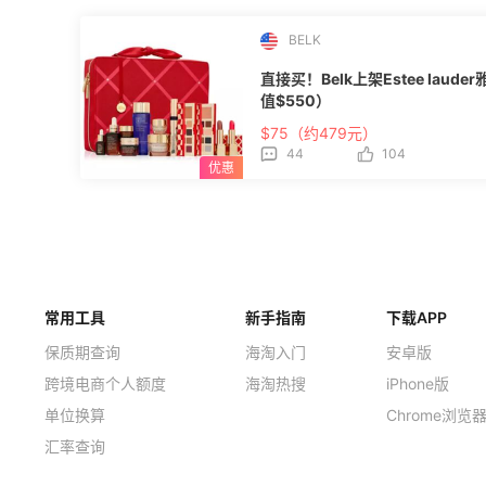
BELK
直接买！Belk上架Estee lau
值$550）
$75（约479元）
44
104
常用工具
新手指南
下载APP
保质期查询
海淘入门
安卓版
跨境电商个人额度
海淘热搜
iPhone版
单位换算
Chrome浏览
汇率查询