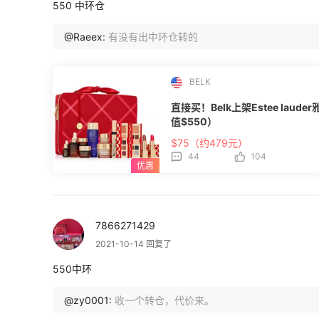
550 中环仓
@Raeex:
有没有出中环仓转的
BELK
直接买！Belk上架Estee lau
值$550）
$75（约479元）
44
104
7866271429
2021-10-14 回复了
550中环
@zy0001:
收一个转仓，代价来。