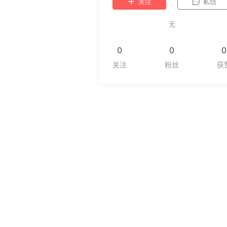
关注
私信
无
0
0
0