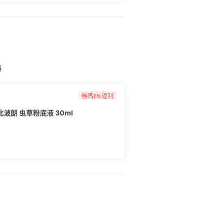
吗
最高8%返利
芭比波朗 虫草粉底液 30ml