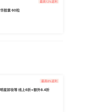
最高12%返利
华胶囊 60粒
最高8%返利
 明星卸妆等 线上6折+额外8.4折