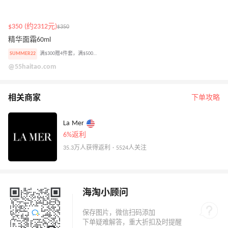
$350 (约2312元)
$350
精华面霜60ml
SUMMER22
满$300赠4件套，满$500加赠焕肤精华小样
@55haitao.com
相关商家
下单攻略
La Mer
6%返利
35.3万人获得返利 · 5524人关注
海淘小顾问