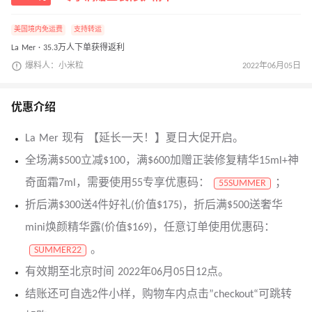
美国境内免运费
支持转运
La Mer · 35.3万人下单获得返利
爆料人：小米粒
2022年06月05日
优惠介绍
La Mer 现有 【延长一天！】夏日大促开启。
全场满$500立减$100，满$600加赠正装修复精华15ml+神
奇面霜7ml，需要使用55专享优惠码：
；
55SUMMER
折后满$300送4件好礼(价值$175)，折后满$500送奢华
mini焕颜精华露(价值$169)，任意订单使用优惠码：
。
SUMMER22
有效期至北京时间 2022年06月05日12点。
结账还可自选2件小样，购物车内点击”checkout“可跳转