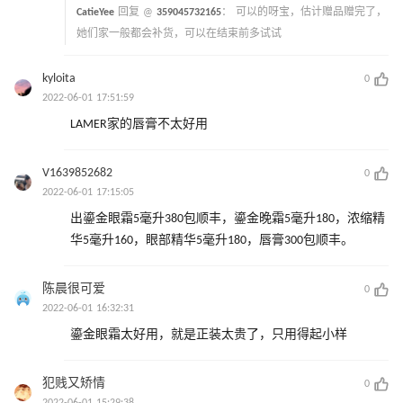
CatieYee
回复 @
359045732165
：
可以的呀宝，估计赠品赠完了，
她们家一般都会补货，可以在结束前多试试
kyloita
0
2022-06-01 17:51:59
LAMER家的唇膏不太好用
V1639852682
0
2022-06-01 17:15:05
出鎏金眼霜5毫升380包顺丰，鎏金晚霜5毫升180，浓缩精
华5毫升160，眼部精华5毫升180，唇膏300包顺丰。
陈晨很可爱
0
2022-06-01 16:32:31
鎏金眼霜太好用，就是正装太贵了，只用得起小样
犯贱又矫情
0