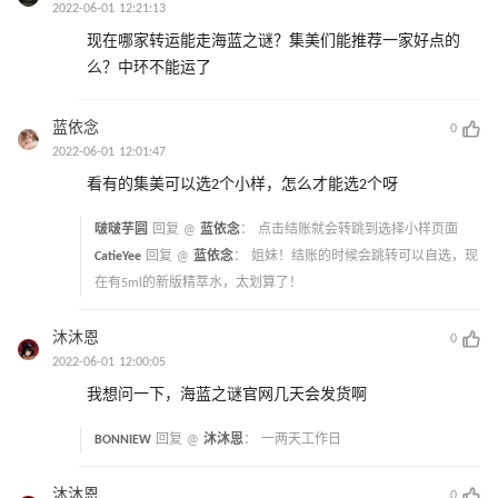
2022-06-01 12:21:13
现在哪家转运能走海蓝之谜？集美们能推荐一家好点的
么？中环不能运了
蓝依念
0
2022-06-01 12:01:47
看有的集美可以选2个小样，怎么才能选2个呀
啵啵芋圆
回复 @
蓝依念
：
点击结账就会转跳到选择小样页面
CatieYee
回复 @
蓝依念
：
姐妹！结账的时候会跳转可以自选，现
在有5ml的新版精萃水，太划算了！
沐沐恩
0
2022-06-01 12:00:05
我想问一下，海蓝之谜官网几天会发货啊
BONNIEW
回复 @
沐沐恩
：
一两天工作日
沐沐恩
0