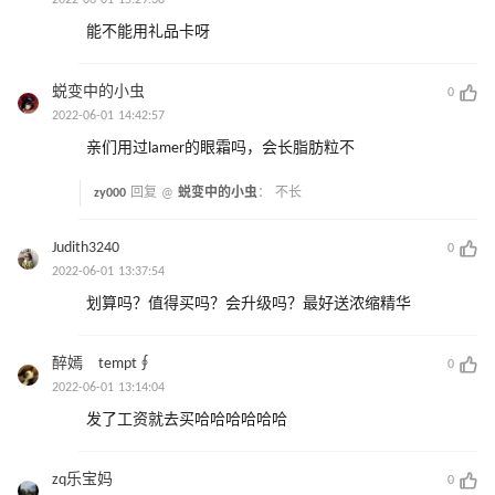
2022-06-01 15:29:38
能不能用礼品卡呀
蜕变中的小虫
0
2022-06-01 14:42:57
亲们用过lamer的眼霜吗，会长脂肪粒不
zy000
回复 @
蜕变中的小虫
：
不长
Judith3240
0
2022-06-01 13:37:54
划算吗？值得买吗？会升级吗？最好送浓缩精华
醉嫣 tempt∮
0
2022-06-01 13:14:04
发了工资就去买哈哈哈哈哈哈
zq乐宝妈
0