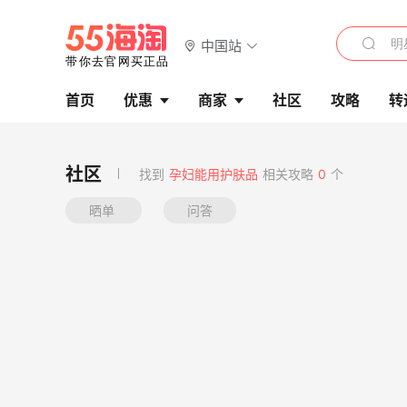
中国站
首页
优惠
商家
社区
攻略
转
找到
孕妇能用护肤品
相关攻略
0
个
晒单
问答