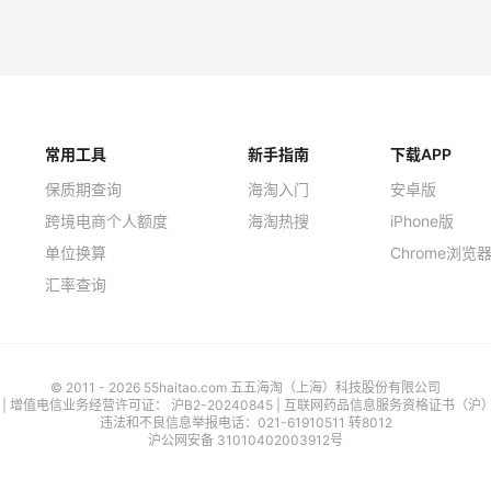
ce NK UK
Mytheresa
常用工具
新手指南
下载APP
保质期查询
海淘入门
安卓版
跨境电商个人额度
海淘热搜
iPhone版
单位换算
Chrome浏览
汇率查询
© 2011 - 2026 55haitao.com 五五海淘（上海）科技股份有限公司
号
| 增值电信业务经营许可证：
沪B2-20240845
|
互联网药品信息服务资格证书（沪）-经
违法和不良信息举报电话：021-61910511 转8012
沪公网安备 31010402003912号