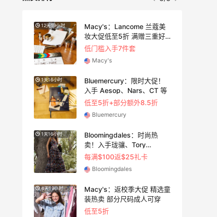
！
Macy's：Lancome 兰蔻美
12天19小时
2天22
妆大促低至5折 满赠三重好
礼
低门槛入手7件套
Macy's
：夏
Bluemercury：限时大促！
1天16小时
2天4小
卖
入手 Aesop、Nars、CT 等
低至5折+部分额外8.5折
Bluemercury
Bloomingdales：时尚热
1天16小时
8天19
TF
卖！入手珑骧、Tory
Burch、拉夫劳伦等
满$200享8.5折优惠+部分送好礼
每满$100返$25礼卡
Bloomingdales
尚上
Macy's：返校季大促 精选童
4天19小时
5天19
装热卖 部分尺码成人可穿
低至5折