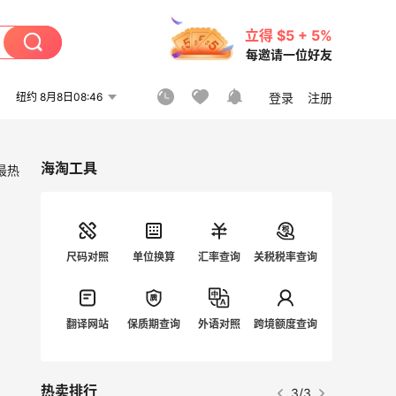
立得 $5 + 5%
每邀请一位好友
纽约 8月8日08:46
登录
注册
海淘工具
最热
尺码对照
单位换算
汇率查询
关税税率查询
翻译网站
保质期查询
外语对照
跨境额度查询
热卖排行
3/3