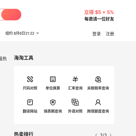
立得 $5 + 5%
每邀请一位好友
纽约 8月6日21:22
登录
注册
海淘工具
最热
尺码对照
单位换算
汇率查询
关税税率查询
翻译网站
保质期查询
外语对照
跨境额度查询
热卖排行
3/3