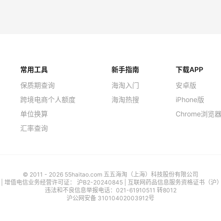
e US
Columbia Sportswear
常用工具
新手指南
下载APP
保质期查询
海淘入门
安卓版
跨境电商个人额度
海淘热搜
iPhone版
单位换算
Chrome浏览
汇率查询
© 2011 - 2026 55haitao.com 五五海淘（上海）科技股份有限公司
号
| 增值电信业务经营许可证：
沪B2-20240845
|
互联网药品信息服务资格证书（沪）-经
违法和不良信息举报电话：021-61910511 转8012
沪公网安备 31010402003912号