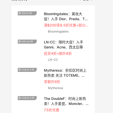
法
Bloomingdales：美妆大
3天3小时
3天15
促！入手 Dior、Prada、TF
等
5
满$200享8.5折优惠+部分送好礼
Bloomingdales
时尚
LN-CC：限时大促！入手
4天15小时
4天9小
Ganni、Acne、西太后等
低至4折+额外8折
LN-CC
Mytheresa：折扣区时尚上
10天21小时
2天15
新热卖 关注 TOTEME、
ZIMMERMAN 等
享额外9折
Mytheresa
：夏
The DoubleF：时尚上新热
10天12小时
3小时
卖
卖！入手麦昆、Moncler、
西太后等
7.5折优惠