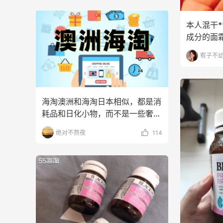
Bloomingdales
Blu
本人混干
成分的面
来没涨闭
宥子不
海淘澳洲和海淘日本相似，都是消
耗品和日化小物，而不是一些奢侈
大牌，比较出名的还是
绝对不熬夜
114