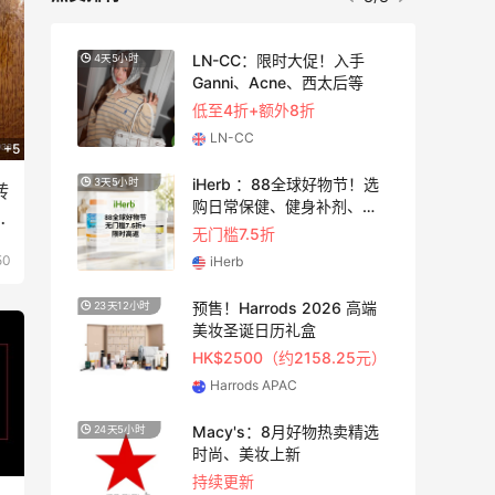
手
【55专享】Bobbi Brown 美
3天23小时
网：美妆礼遇！满$150立省
$50
满赠正装橘子眼霜+精华唇蜜等好礼
Bobbi Brown
+5
！选
Bloomingdales：时尚热
2天17小时
转
护
卖！入手珑骧、Tory
箱
Burch、拉夫劳伦等
每满$100返$25礼卡
50
Bloomingdales
高端
Columbia Sportswear：夏
5天17小时
季大促！哥伦比亚运动热卖
5元）
低至6折
Columbia Sportswear
精选
Bloomingdales：美妆大
2天17小时
促！入手 Dior、Prada、TF
等
满$200享8.5折优惠+部分送好礼