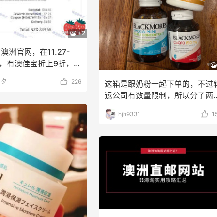
heresa：折扣区时尚上
LN-CC：限时大促！入
4天5小时
+2
 关注 TOTEME、
Ganni、Acne、西太后等
MERMAN 等
外9折
低至4折+额外8折
澳洲官网，在11.27-
heresa
LN-CC
期间，有澳佳宝折上9折，打
专享】Base Blu：时尚
iHerb ：88全球好物节
3天5小时
冉夕
226
这箱是跟奶粉一起下单的，不过
卖 关注 PRADA、
购日常保健、健身补剂、
运公司有数量限制，所以分了两
WE、加拿大鹅等
肤洗护等
折优惠
无门槛7.5折
运回。这箱重1.5k
hjh9331
1
e Blu
iHerb
's：Lancome 兰蔻美
预售！Harrods 2026 
23天12小时
促低至5折 满赠三重好
美妆圣诞日历礼盒
槛入手7件套
HK$2500（约2158.2
y's
Harrods APAC
emercury：限时大促！
Macy's：8月好物热卖
24天5小时
Aesop、Nars、CT 等
时尚、美妆上新
折+部分额外8.5折
持续更新