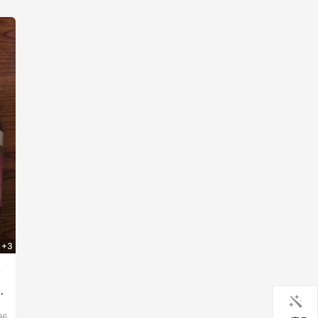
+3
黄
妈
96