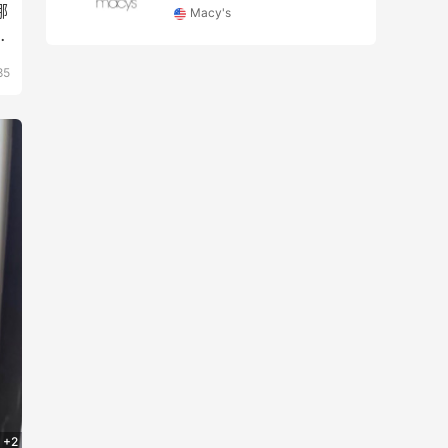
哪
Bloomingdales
于
85
+2