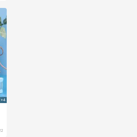
+4
肤
22