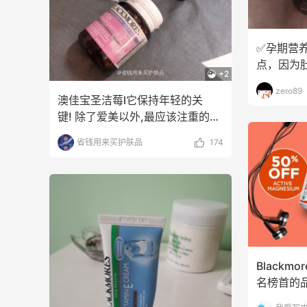
✅孕期营
点，因为
+2
少孕妈都
zero89
澳佳宝圣洁莓l它保持年轻的关
键! 除了爱美以外,最应该注重的就
是保养卵巢了!卵巢
省钱用来买护肤品
174
Blackm
名榜首的
维生素、