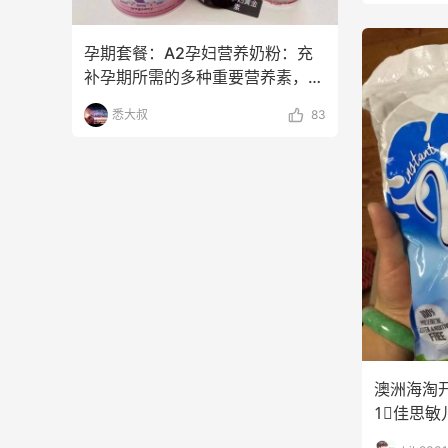
孕期‮餐套‬：A2孕妇营养奶粉：‮充
补‬孕期所需的‮种多‬重要营‮素养‬，为
宝宝
悉大叔
83
澳洲海淘
1⃣️佳思
2⃣️BLAC