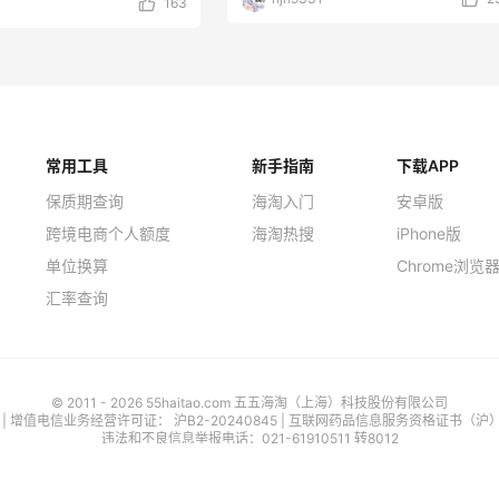
163
常用工具
新手指南
下载APP
保质期查询
海淘入门
安卓版
跨境电商个人额度
海淘热搜
iPhone版
单位换算
Chrome浏览
汇率查询
© 2011 - 2026 55haitao.com 五五海淘（上海）科技股份有限公司
号
| 增值电信业务经营许可证：
沪B2-20240845
|
互联网药品信息服务资格证书（沪）-经
违法和不良信息举报电话：021-61910511 转8012
沪公网安备 31010402003912号