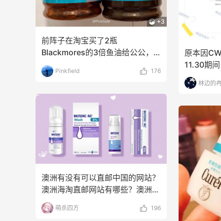
+3
【55专享】Bobbi Brown 美
Myt
天23小时
10天11小时
网：美妆礼遇！满$150立省
新热卖
前阵子在淘宝买了2瓶
$50
ZIM
满赠正装橘子眼霜+精华唇蜜等好礼
享额
Blackmores的3倍鱼油给公公，
原本因CW
Bobbi Brown
Myt
年纪大了，趁着有消费券
11.30
Pinkfield
176
算买3瓶澳
Bloomingdales：时尚热
【55
天17小时
3天5小时
林边的
卖！入手珑骧、Tory
上新热
Burch、拉夫劳伦等
LOE
每满$100返$25礼卡
享9
Bloomingdales
Bas
Columbia Sportswear：夏
Macy
天17小时
13天20小时
季大促！哥伦比亚运动热卖
妆大
礼
低至6折
低门
Columbia Sportswear
Mac
澳洲有没有可以直邮中国的网站？
澳洲海淘直邮网站有哪些？澳洲是
Bloomingdales：美妆大
Blu
天17小时
2天17小时
海淘的热门国家之一，
促！入手 Dior、Prada、TF
入手 
萌杀四方
196
等
满$200享8.5折优惠+部分送好礼
低至5