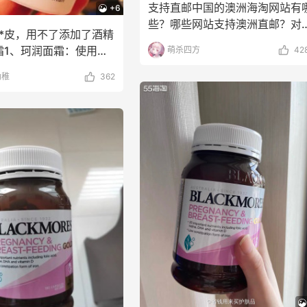
支持直邮中国的澳洲海淘网站有
+6
emercury
Macy's
些？哪些网站支持澳洲直邮？对
**皮，用不了添加了酒精
很多喜欢母婴，喜欢*
霜1、珂润面霜：使用下
萌杀四方
42
口粉刺，夏
幼稚
362