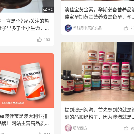
澳佳宝黄金素，孕期必备营养品
+2
佳宝孕期黄金营养素是备孕、孕
养一直是孕妈妈关注的热
及哺乳期女性必备的膳
肚子里多了个小生命，不
省钱用来买护肤品
2
会比平时更加
193
提到澳洲海淘，首先想到的就是
ores澳佳宝是澳大利亚排
洲的品和奶粉了，因为澳淘就是
品牌！网站主营高品质的
品火出圈子的，然后发
萌杀四方
9
矿物