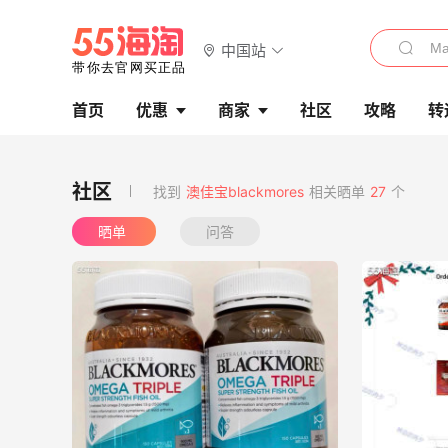
中国站
首页
优惠
商家
社区
攻略
转
找到
澳佳宝blackmores
相关晒单
27
个
晒单
问答