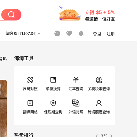
立得 $5 + 5%
每邀请一位好友
纽约 8月7日07:06
登录
注册
海淘工具
最热
尺码对照
单位换算
汇率查询
关税税率查询
翻译网站
保质期查询
外语对照
跨境额度查询
热卖排行
1/3