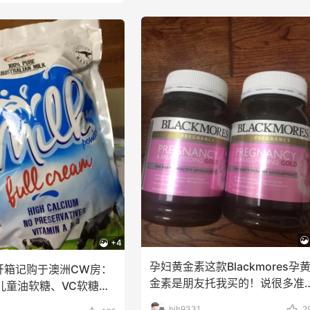
+4
孕妇黄金素这款Blackmores孕
开箱记购于澳洲CW房：
金素是朋友托我买的！说很多准
敏儿童油软糖、VC软糖
妈都这款！怀
KM
hjh9331
2