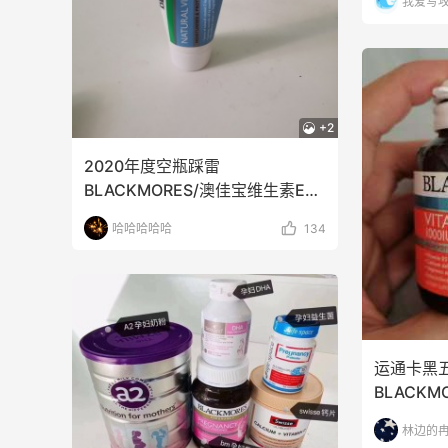
我爱写
+2
2020年度空瓶踩雷
BLACKMORES/澳佳宝维生素E润
肤乳这个也是风很大跟风
哈哈哈哈哈
134
运通卡黑
BLACK
BLACKM
林边的