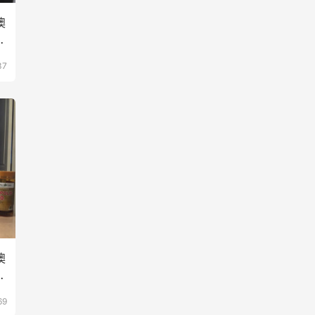
澳
期
37
澳
从
69