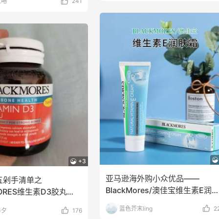
攻略
241
+3
亚马逊海外购小众优品——
五剁手清单之
BlackMores/澳佳宝维生素E润
MORES维生素D3胶丸
霜这款维生素E润
ORES，俗称
蓝色芥末ling
2
冉夕
176