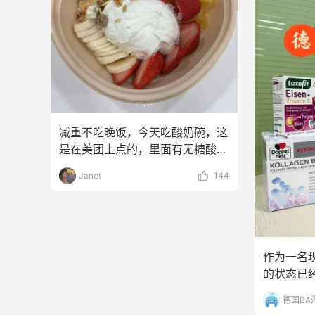
减重不吃晚饭，今天吃酸奶碗，这
是在美团上点的，里面有无糖酸
奶、香蕉半根切片，草莓
Janet
144
作为一名
的状态已
一条隐形的
德国BA