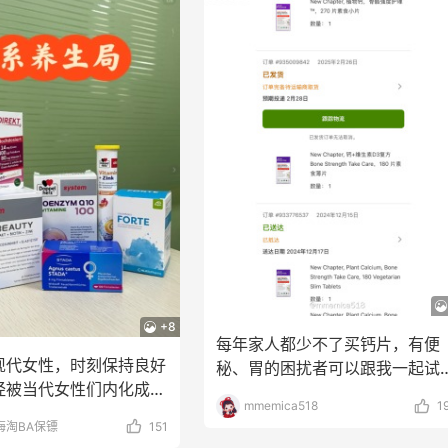
+8
每年家人都少不了买钙片，有便
现代女性，时刻保持良好
秘、胃的困扰者可以跟我一起试
经被当代女性们内化成了
冰岛newchapte
mmemica518
1
KPI——
海淘BA保镖
151