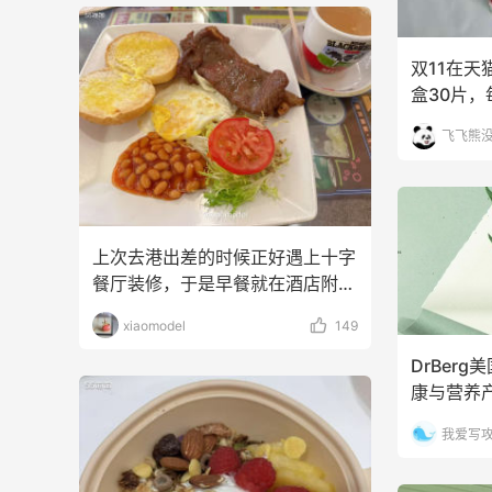
双11在
盒30片
这款，感
飞飞熊
上次去港出差的时候正好遇上十字
餐厅装修，于是早餐就在酒店附近
的翠苑茶餐厅解决的。
xiaomodel
149
DrBer
康与营养
天然成分
我爱写