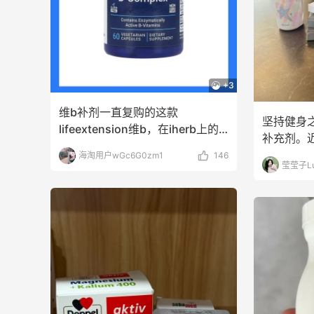
adidas HK：精选正价产品
Bloo
天11小时
2天23小时
促销！入球衣、金属银跆拳
促！入手
道鞋等
等
2件8折 叠加满HK$1800-100
+3
adidas HK
Blo
维b补剂一直复购的这款
【55专享】Bobbi Brown 美
【55
天5小时
3天11小时
坚持健身
lifeextension维b，在iherb上的
网：美妆礼遇！满$150立省
上新热
补充剂。
$50
LOE
销量也很高
满赠正装橘子眼霜+精华唇蜜等好礼
享9
维生素矿
海淘用户wGc6G0zm1
146
莹莹子Lu
Bobbi Brown
Bas
Bloomingdales：时尚热
LN-
天23小时
4天11小时
卖！入手珑骧、Tory
Gan
Burch、拉夫劳伦等
每满$100返$25礼卡
低至4
Bloomingdales
LN
Columbia Sportswear：夏
Myt
天23小时
10天17小时
季大促！哥伦比亚运动热卖
新热卖
ZIM
低至6折
享额