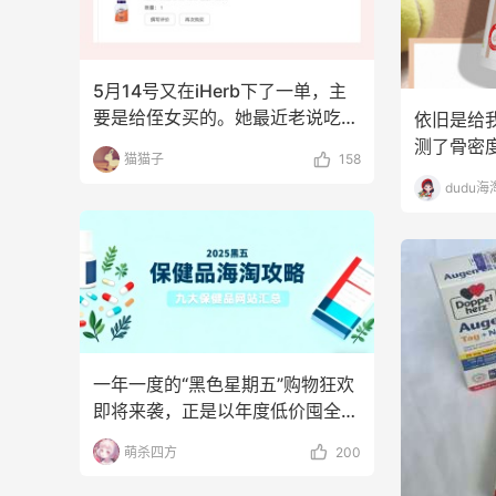
5月14号又在iHerb下了一单，主
要是给侄女买的。她最近老说吃饭
依旧是给
没胃口，换了好
测了骨密
猫猫子
158
就立马来
dudu海
一年一度的“黑色星期五”购物狂欢
即将来袭，正是以年度低价囤全球
优质保健品的绝佳时
萌杀四方
200