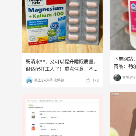
Columbia Sportswear
Myt
下单网站
既消水**，又可以提升睡眠质量，
商品：钙
很适配打工人了！重点注意：不能
金额：63
空腹吃正确吃法：每
梦醒时
德国BA海淘攻略组
173