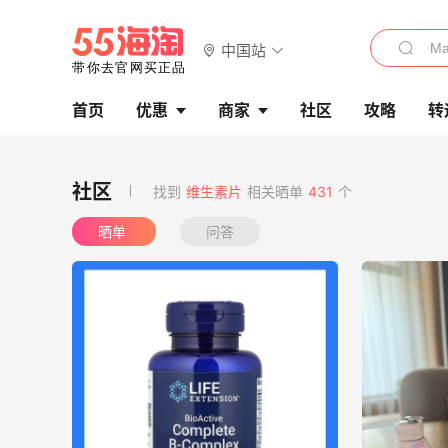
中国站
首页
优惠
商家
社区
攻略
转
找到
维生素片
相关晒单
431
个
晒单
问答