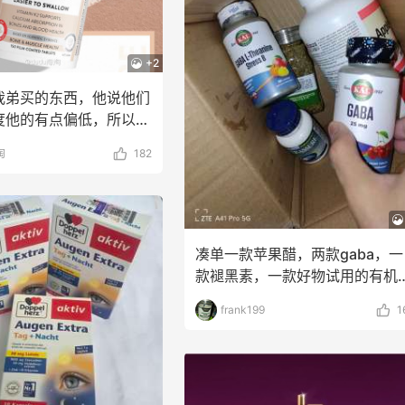
+2
我弟买的东西，他说他们
度他的有点偏低，所以我
给他买点钙片
淘
182
凑单一款苹果醋，两款gaba，一
款褪黑素，一款好物试用的有机
至。1，折扣：ih
frank199
1