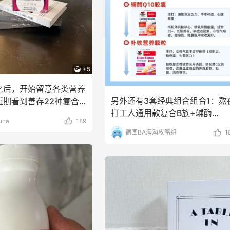
mingdales：美妆大
iHerb ：88全球好物节
3天11小时
 Dior、Prada、TF
购日常保健、健身补剂、
肤洗护等
满$200享8.5折优惠+部分送好礼
无门槛7.5折
omingdales
iHerb
+5
专享】Base Blu：时尚
Patagonia：巴塔美官
24天11小时
之后，开始留意各类营养
卖 关注 PRADA、
促 运动服饰精选低至6折
另外还有3套经典组合组合1：熬
近期看到善存22种复合
WE、加拿大鹅等
折优惠
明日开抢
打工人通用款复合B族+辅酶
物质有活动，
na
189
e Blu
Patagonia
Q10→B族负责食物能
德国BA海淘攻略组
1
CC：限时大促！入手
预售！Harrods 2026 
23天18小时
ni、Acne、西太后等
美妆圣诞日历礼盒
折+额外8折
HK$2500（约2158.2
-CC
Harrods APAC
heresa：折扣区时尚上
Macy's：Lancome 兰
14天2小时
 关注 TOTEME、
季满赠三重好礼
MERMAN 等
外9折
低门槛入手7件套