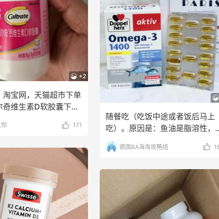
heresa
Macy's
+2
：淘宝网，天猫超市下单
尔奇维生素D软胶囊下单
随餐吃（吃饭中途或者饭后马上
.4元定期
见你
171
吃）。原因是：鱼油是脂溶性，
配饭菜里的油脂（肉、蛋
德国BA海淘攻略组
1