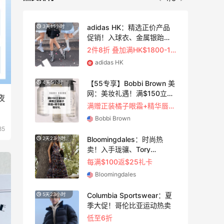
！选
adidas HK：精选正价产品
3天11小时
护
促销！入球衣、金属银跆拳
道鞋等
2件8折 叠加满HK$1800-100
adidas HK
夏季大
【55专享】Bobbi Brown 美
4天5小时
网：美妆礼遇！满$150立省
夜
$50
满赠正装橘子眼霜+精华唇蜜等好礼
Bobbi Brown
85
高端
Bloomingdales：时尚热
2天23小时
卖！入手珑骧、Tory
Burch、拉夫劳伦等
5元）
每满$100返$25礼卡
Bloomingdales
蔻夏
Columbia Sportswear：夏
5天23小时
季大促！哥伦比亚运动热卖
低至6折