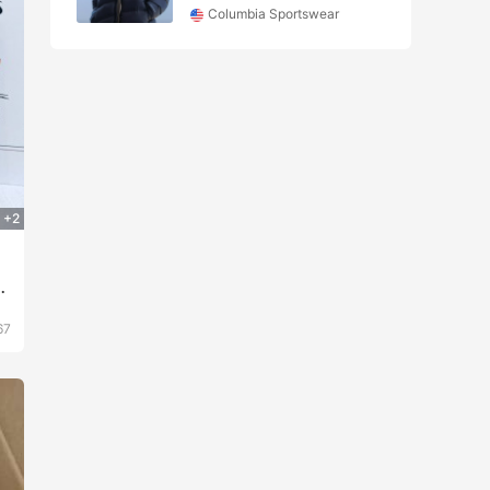
Columbia Sportswear
+2
搭
67