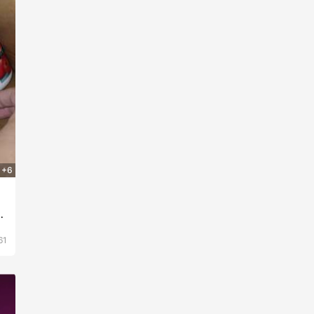
+6
牛
61