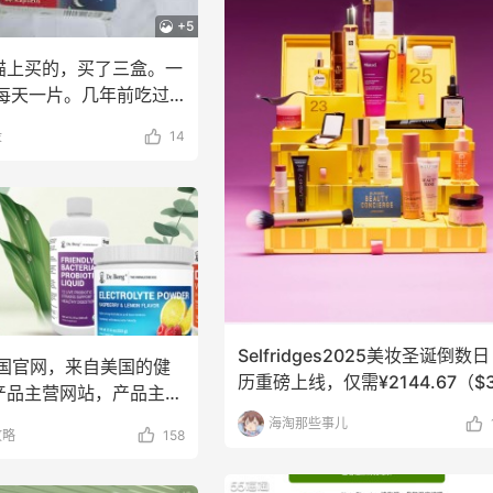
+5
天猫上买的，买了三盒。一
，每天一片。几年前吃过
觉还不错。
没
14
Selfridges2025美妆圣诞倒数日
g美国官网，来自美国的健
历重磅上线，仅需¥2144.67（$
产品主营网站，产品主打
、非转、
海淘那些事儿
攻略
158