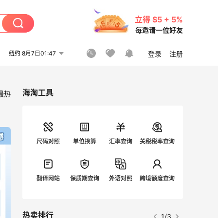
立得 $5 + 5%
每邀请一位好友
纽约 8月7日01:47
登录
注册
海淘工具
最热
尺码对照
单位换算
汇率查询
关税税率查询
翻译网站
保质期查询
外语对照
跨境额度查询
热卖排行
1/3