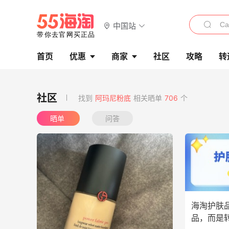
中国站
首页
优惠
商家
社区
攻略
转
找到
阿玛尼粉底
相关晒单
706
个
晒单
问答
海淘护肤
品，而是