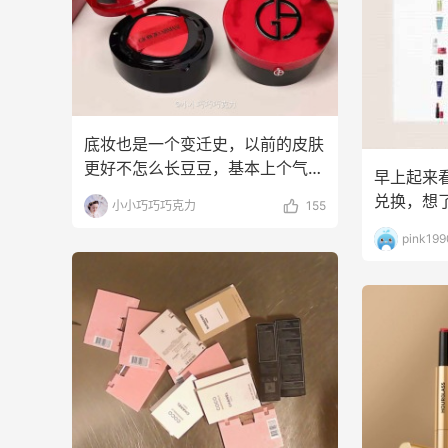
底妆也是一个变迁史，以前的皮肤
更好不怎么长豆豆，基本上个气垫
早上起来
就够了，遮瑕也不用，
兑换，想
小小巧巧巧克力
155
网站:Seph
pink199