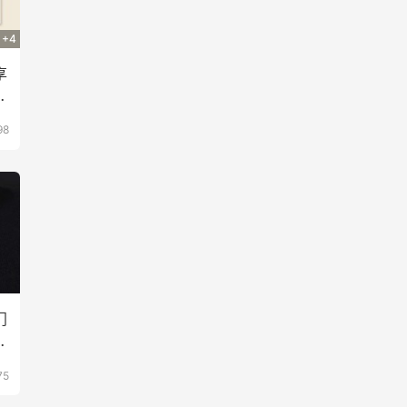
+4
享
都
98
门
欢
75