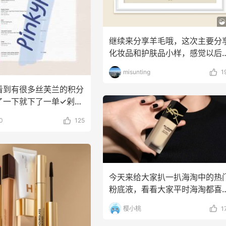
继续来分享羊毛哦，这次主要分
化妆品和护肤品小样，感觉以后
不用等李佳琦小样节了
misunting
1
看到有很多丝芙兰的积分
了一下就下了一单✓剁手
ora
0
125
今天来给大家扒一扒海淘中的热
粉底液，看看大家平时海淘都喜
买哪些底妆产品。从粉
樱小桃
1