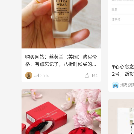
iHerb
Maj
购买网站：丝芙兰（美国）购买价
格：有点忘记了，八折时候买的红
❣️心心念
黑榜：红榜心得：Na
2号，断
五七七nie
162
了，抢上
烟海影