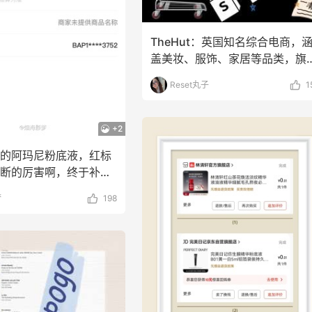
e US
LN-CC
TheHut：英国知名综合电商，
盖美妆、服饰、家居等品类，旗
有多个垂直子站，
Reset丸子
1
+2
念的阿玛尼粉底液，红标
货断的厉害啊，终于补货
了，噢耶✌
梦
198