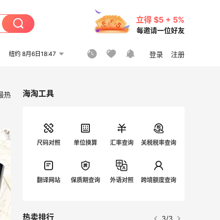
立得 $5 + 5%
每邀请一位好友
纽约 8月6日18:47
登录
注册
海淘工具
最热
尺码对照
单位换算
汇率查询
关税税率查询
翻译网站
保质期查询
外语对照
跨境额度查询
热卖排行
3/3