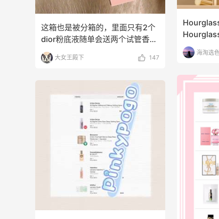
Hourg
这箱也是被分箱的，里面只有2个
Hourg
dior粉底液随单会送两个试管香
Hour
水，都不错，阿玛尼
海淘选
大女王殿下
147