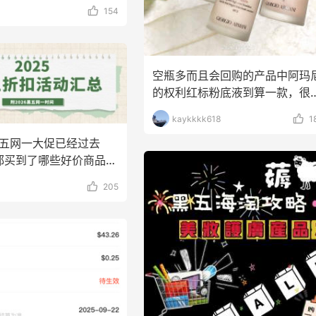
状、玻璃瓶装
154
das HK：精选正价产品
Sandro us：限时闪促！
6小时
！入球衣、金属银跆拳
式美衣精选
等
2件8折 叠加满HK$1800-100
低至2折 千鸟格连衣裙$9
空瓶多而且会回购的产品中阿玛
das HK
Sandro us
的权利红标粉底液到算一款，很
欢而且也会比较适合混
享】Bobbi Brown 美
【55专享】Base Blu：
3天18小时
kaykkkk618
1
妆礼遇！满$150立省
上新热卖 关注 PRADA、
黑五网一大促已经过去
LOEWE、加拿大鹅等
满赠正装橘子眼霜+精华唇蜜等好礼
享9折优惠
都买到了哪些好价商品？
bi Brown
Base Blu
大家整理一下
205
el Europe：折扣区上新
Bloomingdales：美妆大
3天6小时
！入手包袋、服饰、鞋
促！入手 Dior、Prada、
等
5折
sel Europe
Bloomingdales
e US：限时闪促！入手
LN-CC：限时大促！入手
4天18小时
同款服饰
Ganni、Acne、西太后等
低至2折
低至4折+额外8折