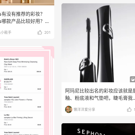
lass有没有推荐的彩妆？
lass哪款产品比较好用？
色小能手
201
阿玛尼比较出名的彩妆应该就是
釉、粉底液和气垫吧，睫毛膏我
没怎么用过。最近刷到
懒洋洋爱分享