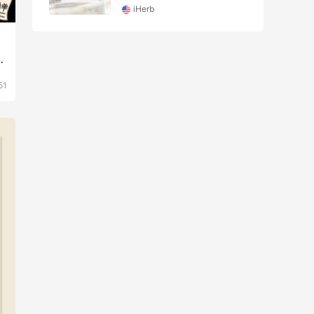
iHerb
涵
下
51