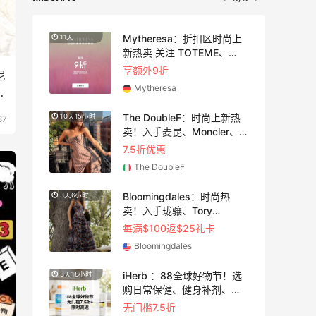
法
Mytheresa：折扣区时尚上
11天
3天18
新热卖 关注 TOTEME、
ZIMMERMAN 等
5
享额外9折
尼
Mytheresa
喜
时尚
The DoubleF：时尚上新热
10天15小时
4天12
87
卖！入手麦昆、Moncler、
西太后等
7.5折优惠
The DoubleF
Bloomingdales：时尚热
3天6小时
2天18
TF
卖！入手珑骧、Tory
Burch、拉夫劳伦等
满$200享8.5折优惠+部分送好礼
每满$100返$25礼卡
Bloomingdales
iHerb ：88全球好物节！选
3天18小时
6小时
购日常保健、健身补剂、护
肤洗护等
无门槛7.5折