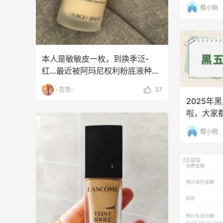
液体、膏
樱小桃
Mytheresa：折扣区时尚上
adi
1天
3天18小时
新热卖 关注 TOTEME、
促销
ZIMMERMAN 等
道鞋
享额外9折
本人是敏敏皮一枚，到换季泛-
Mytheresa
adi
红…最近被阿玛尼权利粉底液种草
了，但不敢盲入啊！有用
The DoubleF：时尚上新热
【55专
0天15小时
4天12小时
-吉吉-
37
卖！入手麦昆、Moncler、
网：美
2025年
西太后等
$50
7.5折优惠
啦，大家
The DoubleF
Bob
今天来给
樱小桃
Bloomingdales：时尚热
Dies
天6小时
2天18小时
卖！入手珑骧、Tory
热卖
Burch、拉夫劳伦等
履等
每满$100返$25礼卡
低至
Bloomingdales
Die
iHerb ：88全球好物节！选
Maj
天18小时
6小时
购日常保健、健身补剂、护
明星
肤洗护等
无门槛7.5折
精选