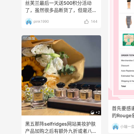
丝芙兰最后一天送500积分活动
了，虽然很多品断货了，但是还是
下一单再说吧！✓剁手
pink1990
144
首先要感谢
+2
的Roug
泥清洁面
黑五那阵selfridges网站美妆护肤
小瑞一
产品加购之后有额外九折或者八折