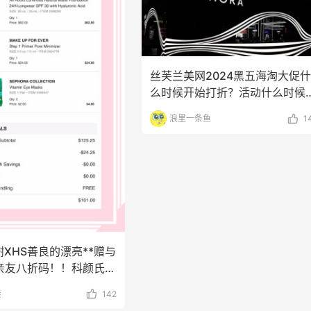
丝芙兰美网2024黑五海淘大促什
么时候开始打折？活动什么时候
始？哪些产品会参与
浪里一条鱼
1
XHS善良的漂亮**赠与
e亲友八折码！！科颜氏白
膜家
会
142