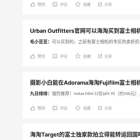
赞同
评论
收藏
分享
Urban Outfitters官网可以海淘买到富士
毛小豆豆：
可以买到的，之前有富士相机的专区热卖折扣
赞同
评论
收藏
分享
摄影小白能在Adorama海淘Fujifilm富士
九日绯绯：
强烈推荐！Instax Mini 12仅$69.95（约5
赞同
评论
收藏
分享
海淘Target的富士独家款拍立得能转运回国