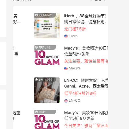
蔻美
iHerb ：88全球好物节！选
2天14小时
3天8小
好
购日常保健、健身补剂、护
肤洗护等
无门槛7.5折
iHerb
促！
Macy's：美妆精选10日闪促
9天5小时
5天2小
 等
低至5折+免邮
关注兰蔻、雅诗兰黛等 每日更新
Macy's
LN-CC：限时大促！入手
3天14小时
2天2小
Ganni、Acne、西太后等
低至4折+额外8折
LN-CC
选童
Macy's：美妆10日闪促精选
5小时
9天20
穿
低至5折 8/7更新
今日关注：雅诗兰黛洁面、兰蔻遮瑕等