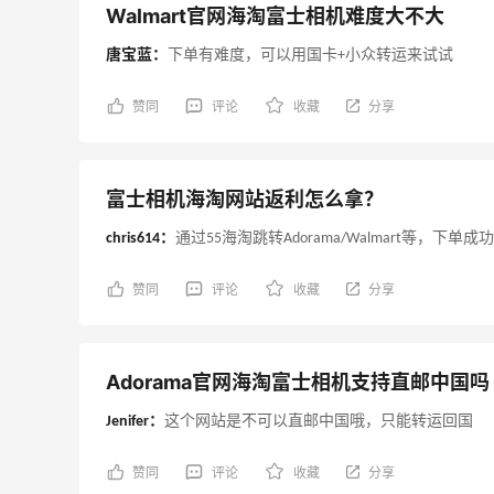
Walmart官网海淘富士相机难度大不大
唐宝蓝：
下单有难度，可以用国卡+小众转运来试试
iHerb ：88全球好物节！选
【55专
天14小时
3天8小时
购日常保健、健身补剂、护
网：美
肤洗护等
$50
赞同
评论
收藏
分享
无门槛7.5折
iHerb
Bob
Macy's：美妆精选10日闪促
Colu
天5小时
5天2小时
富士相机海淘网站返利怎么拿？
低至5折+免邮
季大
关注兰蔻、雅诗兰黛等 每日更新
低至
chris614：
通过55海淘跳转Adorama/Walmart等，下单
Macy's
Col
赞同
评论
收藏
分享
LN-CC：限时大促！入手
Bloo
天14小时
2天2小时
Ganni、Acne、西太后等
促！入手
等
低至4折+额外8折
Adorama官网海淘富士相机支持直邮中国吗
LN-CC
Blo
Jenifer：
这个网站是不可以直邮中国哦，只能转运回国
Macy's：美妆10日闪促精选
Myt
小时
9天20小时
低至5折 8/7更新
新热卖
赞同
评论
收藏
分享
ZIM
今日关注：雅诗兰黛洁面、兰蔻遮瑕等
享额