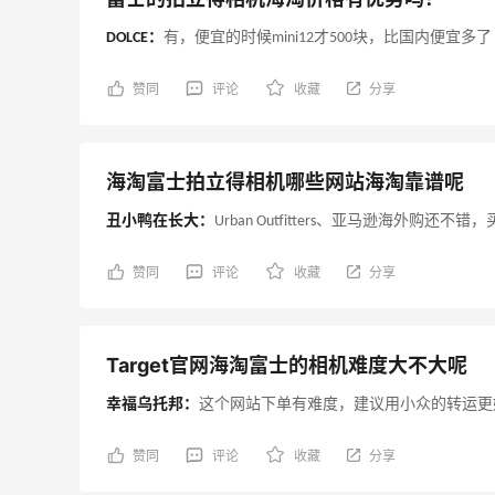
DOLCE：
有，便宜的时候mini12才500块，比国内便宜多了
赞同
评论
收藏
分享
海淘富士拍立得相机哪些网站海淘靠谱呢
丑小鸭在长大：
Urban Outfitters、亚马逊海外购还不
赞同
评论
收藏
分享
Target官网海淘富士的相机难度大不大呢
幸福乌托邦：
这个网站下单有难度，建议用小众的转运更
赞同
评论
收藏
分享