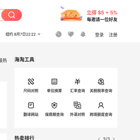
立得 $5 + 5%
每邀请一位好友
纽约 8月7日22:22
登录
注册
海淘工具
最热
尺码对照
单位换算
汇率查询
关税税率查询
翻译网站
保质期查询
外语对照
跨境额度查询
热卖排行
3/3