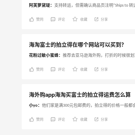
阿芙箩黛瑅：
支持转运，但需确认商品页注明“Ships to 
赞同
评论
收藏
分享
海淘富士的拍立得在哪个网站可以买到？
花粉过敏小蜜蜂：
推荐去亚马逊海外购，打折的时候很划
赞同
评论
收藏
分享
海外购app海淘买富士的拍立得运费怎么算
小yo：
他们家是满300元包邮费的，拍立得的价格一般都会
赞同
评论
收藏
分享