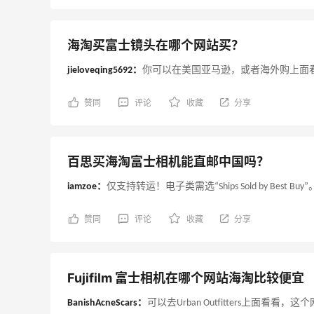
Macy's
Myt
海淘买富士镜头在哪个网站买？
jieloveqing5692：
你可以在美国亚马逊，或者海外购上面
赞同
评论
收藏
分享
百思买海淘富士相机能直邮中国吗？
iamzoe：
仅支持转运！电子类需选“Ships Sold by Best Buy”
赞同
评论
收藏
分享
Fujifilm 富士相机在哪个网站海淘比较便宜
BanishAcneScars：
可以去Urban Outfitters上面看看