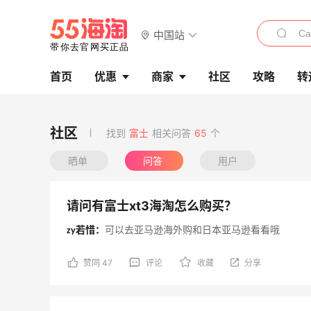
中国站
首页
优惠
商家
社区
攻略
转
找到
富士
相关问答
65
个
晒单
问答
用户
请问有富士xt3海淘怎么购买？
zy若惜：
可以去亚马逊海外购和日本亚马逊看看哦
赞同 47
评论
收藏
分享