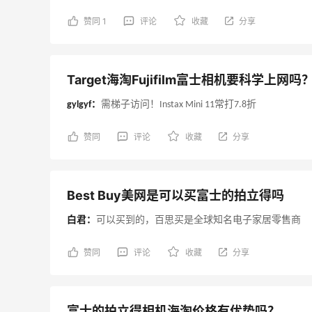
赞同 1
评论
收藏
分享
Target海淘Fujifilm富士相机要科学上网吗
gylgyf：
需梯子访问！Instax Mini 11常打7.8折
赞同
评论
收藏
分享
Best Buy美网是可以买富士的拍立得吗
白君：
可以买到的，百思买是全球知名电子家居零售商
赞同
评论
收藏
分享
富士的拍立得相机海淘价格有优势吗？