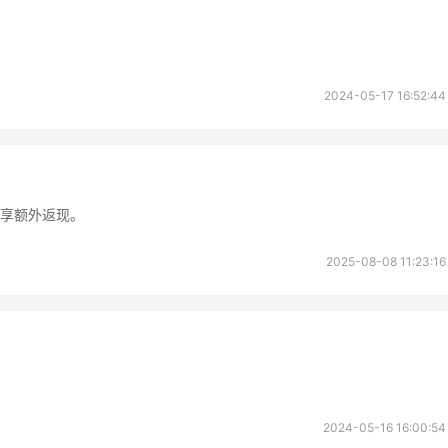
享】Bobbi Brown 美
Macy's：Lancome 兰
13天5小时
妆礼遇！满$150立省
妆大促低至5折 满赠三重
礼
2024-05-17 16:52:44
满赠正装橘子眼霜+精华唇蜜等好礼
低门槛入手7件套
bi Brown
Macy's
mbia Sportswear：夏
Bluemercury：限时大
2天2小时
促！哥伦比亚运动热卖
入手 Aesop、Nars、CT
6折
低至5折+部分额外8.5折
成功享额外返现。
umbia Sportswear
Bluemercury
2025-08-08 11:23:16
mingdales：美妆大
Bloomingdales：时尚热
2天2小时
 Dior、Prada、TF
卖！入手珑骧、Tory
Burch、拉夫劳伦等
满$200享8.5折优惠+部分送好礼
每满$100返$25礼卡
omingdales
Bloomingdales
heresa：折扣区时尚上
Macy's：返校季大促 精
5天5小时
 关注 TOTEME、
装热卖 部分尺码成人可
2024-05-16 16:00:54
MERMAN 等
外9折
低至5折