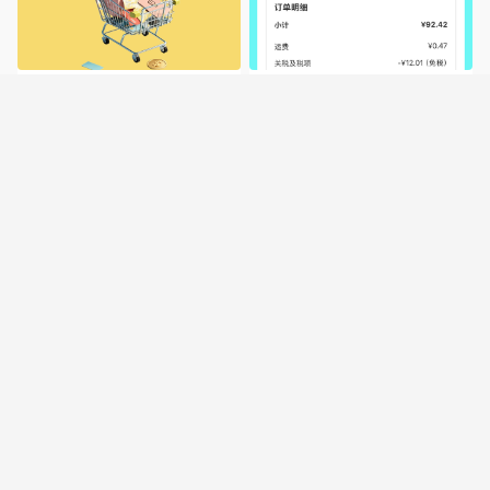
【盛夏焕新狂欢】8月报名下
海淘好物分享，iHerb买补剂方
单｜瓜分$200好运礼
便很多
55小管家-UU
小桃桃子味
216
28
沪上阿姨这杯羽衣牛油果，比
这年头居然还有1块钱的豆花
不上树夏但价格实在！
饭！便宜惨了啊！
可爱到冒泡泡
可爱到冒泡泡
21
21