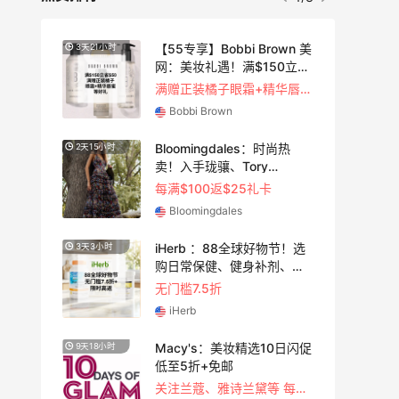
蔻美
【55专享】Bobbi Brown 美
3天21小时
好
网：美妆礼遇！满$150立省
$50
满赠正装橘子眼霜+精华唇蜜等好礼
Bobbi Brown
促！
Bloomingdales：时尚热
2天15小时
 等
卖！入手珑骧、Tory
Burch、拉夫劳伦等
每满$100返$25礼卡
Bloomingdales
iHerb ：88全球好物节！选
3天3小时
购日常保健、健身补剂、护
肤洗护等
无门槛7.5折
iHerb
夏季大
Macy's：美妆精选10日闪促
9天18小时
低至5折+免邮
关注兰蔻、雅诗兰黛等 每日更新