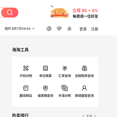
立得 $5 + 5%
每邀请一位好友
纽约 8月7日09:44
登录
注册
海淘工具
尺码对照
单位换算
汇率查询
关税税率查询
翻译网站
保质期查询
外语对照
跨境额度查询
热卖排行
1/3