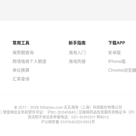
heresa
Patagonia
常用工具
新手指南
下载APP
保质期查询
海淘入门
安卓版
跨境电商个人额度
海淘热搜
iPhone版
单位换算
Chrome浏览
汇率查询
© 2011 - 2026 55haitao.com 五五海淘（上海）科技股份有限公司
号
| 增值电信业务经营许可证：
沪B2-20240845
|
互联网药品信息服务资格证书（沪）-经
违法和不良信息举报电话：021-61910511 转8012
沪公网安备 31010402003912号