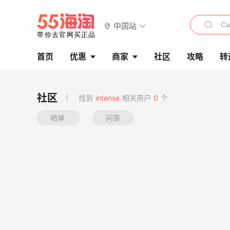
中国站
首页
优惠
商家
社区
攻略
转
找到
intense
相关用户
0
个
晒单
问答