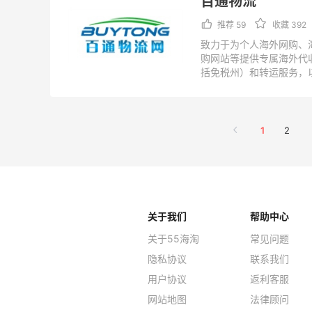
百通物流
推荐 59
收藏 392
致力于为个人海外网购、
购网站等提供专属海外代
括免税州）和转运服务，
让用户可以从网上全程跟
供便捷、快速、低价的一
仓分部在美国、欧洲、中
公司官方，以官网为准：
1
2
http://www.buytong.cn/
关于我们
帮助中心
关于55海淘
常见问题
隐私协议
联系我们
用户协议
返利客服
网站地图
法律顾问