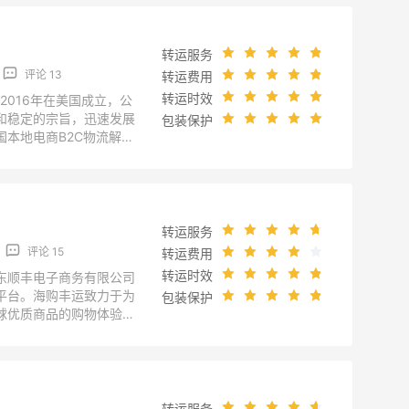
转运服务
评论 13
转运费用
转运时效
NC于2016年在美国成立，公
和稳定的宗旨，迅速发展
包装保护
国本地电商B2C物流解决
运公司官方，以官网为
u/;jsessionid=268714DD
841E4F
转运服务
评论 15
转运费用
转运时效
广东顺丰电子商务有限公司
平台。海购丰运致力于为
包装保护
球优质商品的购物体验。
以官网为准：
/cms/helper?key=1002
转运服务