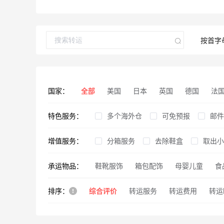
按首字
国家：
全部
美国
日本
英国
德国
法
特色服务：
中国香港
多个海外仓
意大利
西班牙
可免预报
韩国
邮件
丹
增值服务：
免费仓储期
分箱服务
去除鞋盒
客服时间长
取出小
周
承运物品：
鞋靴服饰
免税州直发
合箱服务
箱包配饰
破损通知
美私地址
母婴儿童
加套外
购物
食
排序：
综合评价
户外用品
有视频教程
美私地址
转运服务
热门物品
内件拍照
转运费用
仓储费
转运
收藏人数
体积重收费
评价人数
其他服务