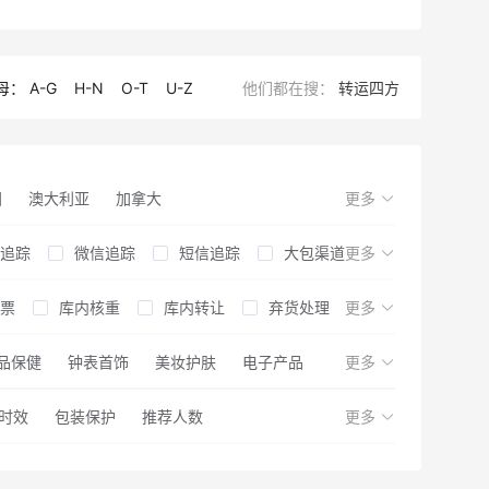
母：
A-G
H-N
O-T
U-Z
他们都在搜：
转运四方
国
澳大利亚
加拿大
更多
追踪
麦
中国
微信追踪
短信追踪
大包渠道
更多
票
末客服
库内核重
关税补贴
库内转让
美国免税州仓
弃货处理
更多
箱
退税
品保健
更换外箱
可发轻奢品
钟表首饰
内件清点
美妆护肤
可发香水
电子产品
内件加固
更多
用
时效
退货服务
包装保护
推荐人数
购买保险
购物退税
更多