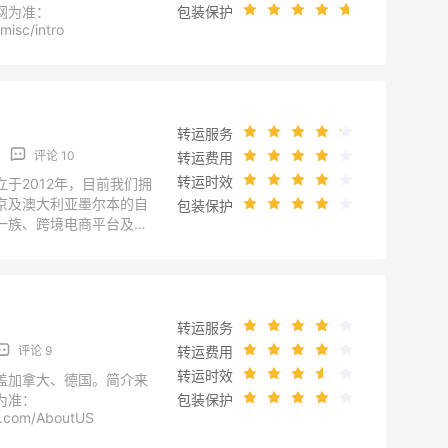
网为准：
包装保护
misc/intro
转运服务
评论 10
转运费用
转运时效
于2012年，目前我们拥
京及澳大利亚墨尔本的自
包装保护
一族、跨境电商平台及各
业务提供物流解决方案。
术、提升转运体验，让更
得物廉价美的商品。 简介
网为准：
m/single.aspx?catid=21
转运服务
转运费用
评论 9
转运时效
盖加拿大、德国。简介来
为准：
包装保护
o.com/AboutUS