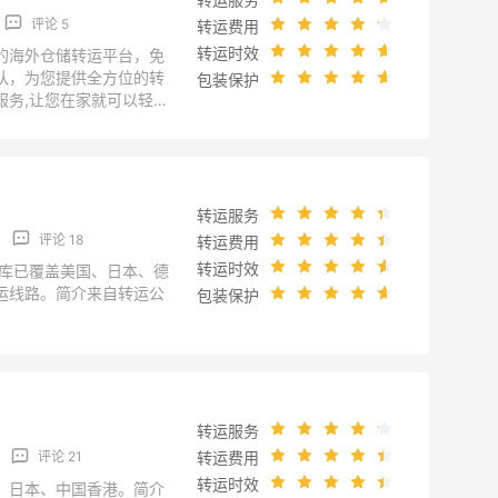
评论 5
转运费用
转运时效
的海外仓储转运平台，免
队，为您提供全方位的转
包装保护
服务,让您在家就可以轻松
！简介来自转运公司官
.com/Home/AboutUs?
8E%u6211%u4EEC&Ms
转运服务
评论 18
转运费用
转运时效
仓库已覆盖美国、日本、德
运线路。简介来自转运公
包装保护
u.com/guanyuwomen.htm
转运服务
转运费用
评论 21
转运时效
、日本、中国香港。简介