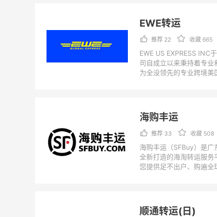
EWE转运
推荐 22
收藏 665
EWE US EXPRESS I
司自成立以来秉持着专业
为全没领先的专业跨境美
方案提供者。简介来自转
准：
https://us.epintl.com.a
D902A77304C714A92E
海购丰运
推荐 33
收藏 508
海购丰运（SFBuy）是
全新打造的海淘转运服务
您提供足不出户、购遍全
简介来自转运公司官方，
https://www.sfbuy.com
顺通转运(日)