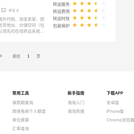
转运服务
评论 8
转运费用
转运时效
海外代购、淘宝卖家、团
收货地址、仓储空间（包
包装保护
以领先的在线转运系统，
踪货物状态，为海淘族提
站式自助转运服务。海外
国香港等。简介来自转运
前往
页
about/index
常用工具
新手指南
下载APP
保质期查询
海淘入门
安卓版
跨境电商个人额度
海淘热搜
iPhone版
单位换算
Chrome浏览
汇率查询