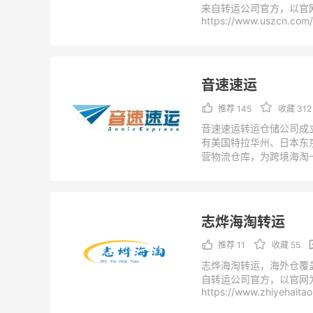
来自转运公司官方，以官
https://www.uszcn.com/
音速速运
推荐 145
收藏 312
音速速运转运仓储公司成立
有美国特拉华州、日本东
营物流仓库，为跨境海淘
类美中、日中、澳中进口
公司不断提高物流转运技
多的海淘人群们从海外获
来自转运公司官方，以官
志烨海淘转运
http://www.sonic-ex.co
推荐 11
收藏 55
志烨海淘转运，海外仓覆
自转运公司官方，以官网
https://www.zhiyehaita