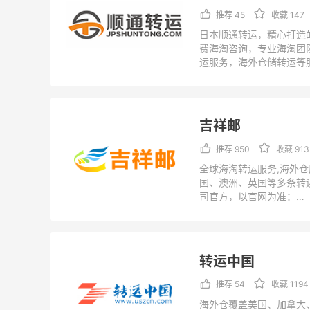
推荐 45
收藏 147
日本顺通转运，精心打造
费海淘咨询，专业海淘团
运服务，海外仓储转运等
享受日本疯狂购物的乐趣
方，以官网为准：
http://www.jpshuntong
MsgType=%u5173%u4E
吉祥邮
gTitle=
推荐 950
收藏 913
全球海淘转运服务,海外
国、澳洲、英国等多条转
司官方，以官网为准：
https://www.jixiangyo
l
转运中国
推荐 54
收藏 1194
海外仓覆盖美国、加拿大