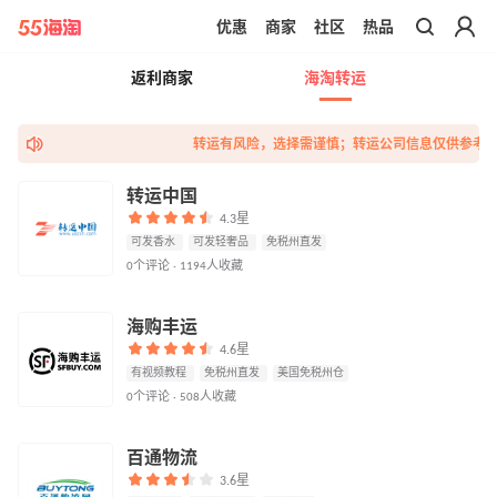
优惠
商家
社区
热品
带你去官网买正品
返利商家
海淘转运
转运有风险，选择需谨慎；转运公司信息仅供参考，
转运中国
4.3星
可发香水
可发轻奢品
免税州直发
0个评论 · 1194人收藏
海购丰运
4.6星
有视频教程
免税州直发
美国免税州仓
0个评论 · 508人收藏
百通物流
3.6星