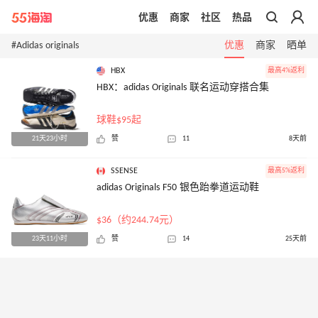
优惠
商家
社区
热品
带你去官网买正品
#Adidas originals
优惠
商家
晒单
HBX
最高4%返利
HBX：adidas Originals 联名运动穿搭合集
球鞋$95起
21天23小时
赞
11
8天前
SSENSE
最高5%返利
adidas Originals F50 银色跆拳道运动鞋
$36（约244.74元）
23天11小时
赞
14
25天前