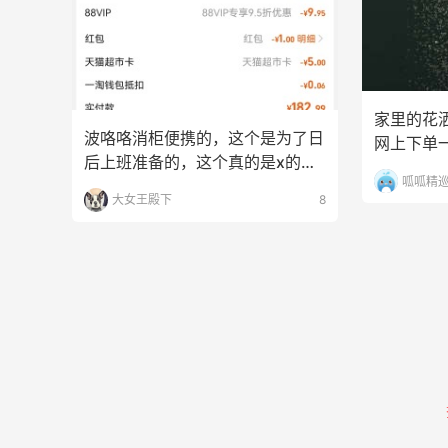
家里的花
波咯咯消柜便携的，这个是为了日
网上下单
后上班准备的，这个真的是x的话
装需要有
呱呱精
题超市减了100，8
大女王殿下
8