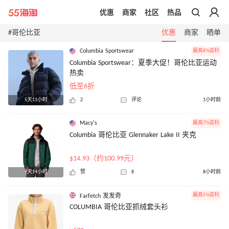
优惠
商家
社区
热品
带你去官网买正品
#哥伦比亚
优惠
商家
晒单
Columbia Sportswear
最高8%返利
Columbia Sportswear：夏季大促！哥伦比亚运动
热卖
低至6折
5天11小时
2
评论
1小时前
Macy's
最高7%返利
Columbia 哥伦比亚 Glennaker Lake II 夹克
$14.93（约100.99元）
9天14小时
赞
8
8小时前
最高5%返利
Farfetch 发发奇
COLUMBIA 哥伦比亚抓绒套头衫