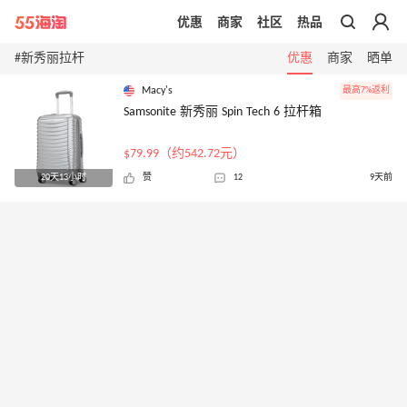
优惠
商家
社区
热品
带你去官网买正品
#新秀丽拉杆
优惠
商家
晒单
Macy's
最高7%返利
Samsonite 新秀丽 Spin Tech 6 拉杆箱
$79.99（约542.72元）
20天13小时
赞
12
9天前