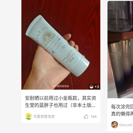
+3
安耐晒以前用过小金瓶款，其实资
生堂的蓝胖子也用过（非本土版体
每次涂完
验感不是很好，搓泥太
真的懒得
可爱到冒泡泡
164
程。特别
0occo0