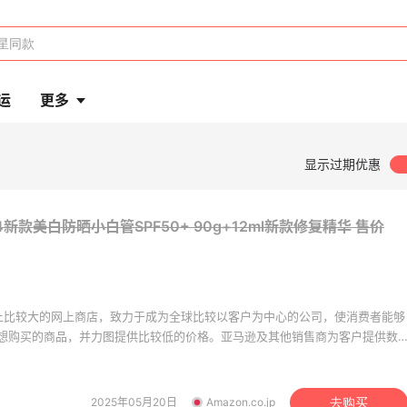
运
更多
显示过期优惠
24新款美白防晒小白管SPF50+ 90g+12ml新款修复精华
售价
世界上比较大的网上商店，致力于成为全球比较以客户为中心的公司，使消费者能够
想购买的商品，并力图提供比较低的价格。亚马逊及其他销售商为客户提供数
及二手商品，如美容、健康及个人护理用品、珠宝和钟表、美食、体育及运动
DVD、电子和办公用品、婴幼儿用品、家居园艺用品等。
2025年05月20日
Amazon.co.jp
去购买