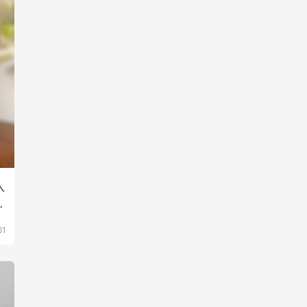
入
金
61