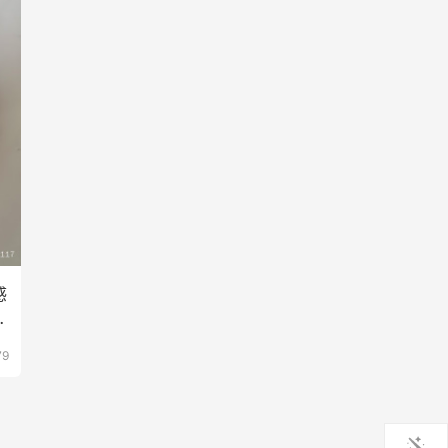
感
虑
79