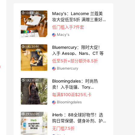
 美
Macy's：Lancome 兰蔻美
13天1小时
9天1小
立省
妆大促低至5折 满赠三重好
礼
满赠正装橘子眼霜+精华唇蜜等好礼
低门槛入手7件套
Macy's
：夏
Bluemercury：限时大促！
1天22小时
5天1小
卖
入手 Aesop、Nars、CT 等
低至5折+部分额外8.5折
Bluemercury
Bloomingdales：时尚热
1天22小时
3天10
TF
卖！入手珑骧、Tory
Burch、拉夫劳伦等
满$200享8.5折优惠+部分送好礼
每满$100返$25礼卡
Bloomingdales
尚上
iHerb ：88全球好物节！选
2天10小时
37分
购日常保健、健身补剂、护
肤洗护等
无门槛7.5折