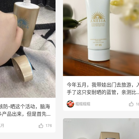
今年五月，我带娃出门去旅游，
手了这只安耐晒的蓝管，亲测比
色不刺激，10岁多的
糯糯糯糯
1
核防-晒这个活动，脑海
多产品出来，但是首先想
安耐晒小金
花月
176