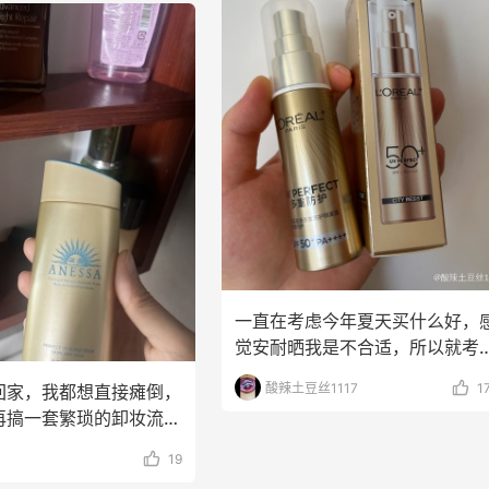
一直在考虑今年夏天买什么好，
觉安耐晒我是不合适，所以就考
了欧莱雅，欧莱雅主要
酸辣土豆丝1117
1
回家，我都想直接瘫倒，
再搞一套繁琐的卸妆流
是像安耐晒这种
19