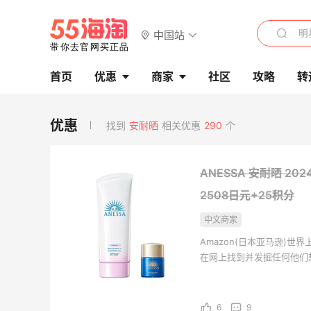
中国站
首页
优惠
商家
社区
攻略
转
找到
安耐晒
相关优惠
290
个
ANESSA 安耐晒 20
2508日元+25积分
中文商家
Amazon(日本亚马逊)
在网上找到并发掘任何他们
千万种独特的全新、翻新以
用品、服饰、图书、音乐、
6
9