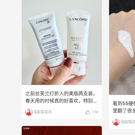
之前丝芙兰打折入的美版两支装，
春天用的时候真的好喜欢，特别适
看到55硬
合上班通勤的时候用，
里翻了很
绾起梨花月
174
到的还是
绾起梨