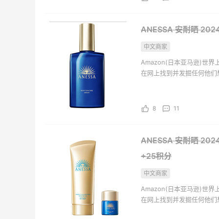
Mac
9天1小时
ANESSA 安耐晒 20
低至5
中文商家
Mac
Amazon(日本亚马逊)
在网上找到并发掘任何他们
Mac
5天1小时
千万种独特的全新、翻新以
装热卖
用品、服饰、图书、音乐、
低至5
8
11
Mac
LN-
3天10小时
ANESSA 安耐晒 20
Gan
低至4
+25积分
LN-
中文商家
Mac
37分
Amazon(日本亚马逊)
低至5
在网上找到并发掘任何他们
千万种独特的全新、翻新以