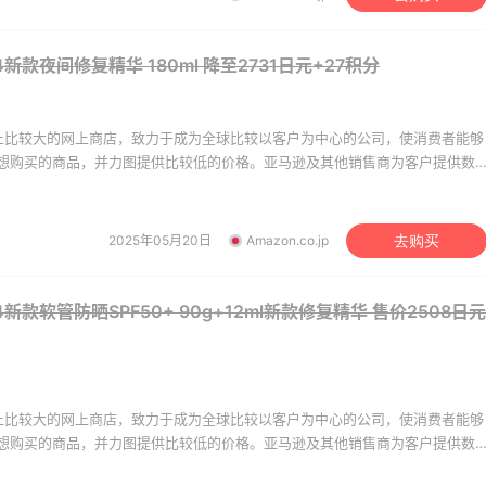
y's：美妆精选10日闪促
【55专享】Bobbi Brown
3天4小时
24新款夜间修复精华 180ml
降至2731日元+27积分
折+免邮
网：美妆礼遇！满$150
$50
关注兰蔻、雅诗兰黛等 每日更新
y's
Bobbi Brown
世界上比较大的网上商店，致力于成为全球比较以客户为中心的公司，使消费者能够
想购买的商品，并力图提供比较低的价格。亚马逊及其他销售商为客户提供数
y's：返校季大促 精选童
Columbia Sportswear
4天22小时
及二手商品，如美容、健康及个人护理用品、珠宝和钟表、美食、体育及运动
 部分尺码成人可穿
季大促！哥伦比亚运动热
DVD、电子和办公用品、婴幼儿用品、家居园艺用品等。
折
低至6折
2025年05月20日
Amazon.co.jp
去购买
y's
Columbia Sportswear
CC：限时大促！入手
Bloomingdales：美妆大
1天22小时
24新款软管防晒SPF50+ 90g+12ml新款修复精华
售价2508日元
ni、Acne、西太后等
促！入手 Dior、Prada、
等
折+额外8折
CC
Bloomingdales
y's：美妆10日闪促精选
Mytheresa：折扣区时
9天16小时
世界上比较大的网上商店，致力于成为全球比较以客户为中心的公司，使消费者能够
折 8/7更新
新热卖 关注 TOTEME、
想购买的商品，并力图提供比较低的价格。亚马逊及其他销售商为客户提供数
ZIMMERMAN 等
今日关注：雅诗兰黛洁面、兰蔻遮瑕等
享额外9折
及二手商品，如美容、健康及个人护理用品、珠宝和钟表、美食、体育及运动