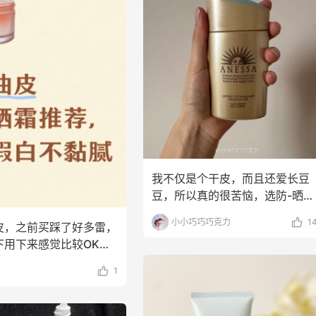
我不仅是个干皮，而且还爱长豆
豆，所以真的很苦恼，选防-晒也
要选好用不油腻不闷豆的
小小巧巧巧克力
1
皮，之前买踩了好多雷，
下用下来感觉比较OK
油皮姐妹做个参
1