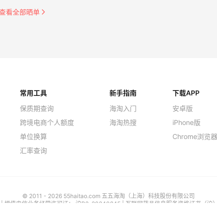
查看全部晒单
常用工具
新手指南
下载APP
保质期查询
海淘入门
安卓版
跨境电商个人额度
海淘热搜
iPhone版
单位换算
Chrome浏览
汇率查询
© 2011 - 2026 55haitao.com 五五海淘（上海）科技股份有限公司
号
| 增值电信业务经营许可证：
沪B2-20240845
|
互联网药品信息服务资格证书（沪）-经
违法和不良信息举报电话：021-61910511 转8012