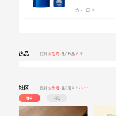
用品、服饰、图书、音乐、
7
8
找到
安耐晒
相关热品
5
个
找到
安耐晒
相关晒单
575
个
晒单
问答