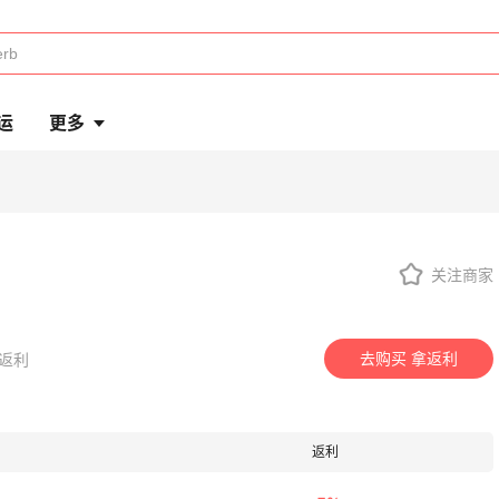
运
更多
关注商家
去购买 拿返利
得返利
返利