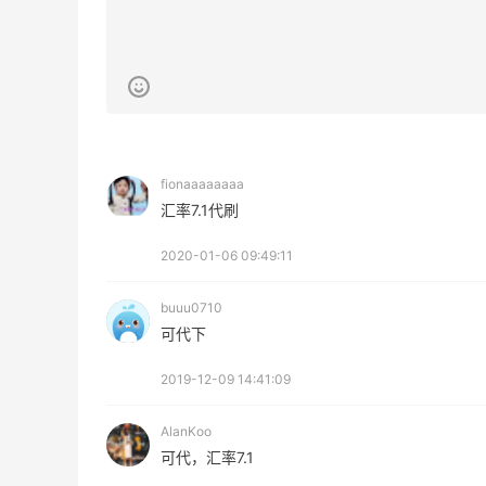
亮亮的发夹再买两个！走了
山缓
55有额外的返利到账！
肉实
2
08月07日
08月
贴秋膘啦，今天吃冰煮羊
可莎
点怪
fionaaaaaaaa
1
08月07日
08月
汇率7.1代刷
2020-01-06 09:49:11
为了这家烧烤，我必然还要
羊毛
再去新疆
的最
buuu0710
1
08月07日
08月
可代下
2019-12-09 14:41:09
又去皮爷喝下午茶了，香蕉
除了
布朗尼超好吃呀
粉底
AlanKoo
等
2
08月07日
08月
可代，汇率7.1