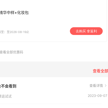
槛入手7件套
低至5折
钻精华中样+化妆包
y's
Macy's
emercury：限时大促！
LN-CC：限时大促！入手
3天11小时
esop、Nars、CT 等
Ganni、Acne、西太后等
去购买 拿返利
至：至2026-08-19止
折+部分额外8.5折
低至4折+额外8折
emercury
LN-CC
rb ：88全球好物节！选
Macy's：美妆10日闪促
2小时
查看全部优惠码
常保健、健身补剂、护
低至5折 8/7更新
护等
7.5折
今日关
rb
Macy's
查看全
查看详情
会不会看到
2023-09-07
转运试试
RGO Baby
返利
最高70%返利