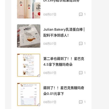
～又
Dr.Levy精华效果给到夯
膜
2
1
08月07日
天都
Julian Bakery乳清蛋白棒 |
配料干净到感人！
1
1
08月07日
海淘
第二单也薅到了！！星巴克
4.5拿下焦糖玛奇朵
1
1
08月07日
得真
薅到了！！星巴克焦糖玛奇
朵0.01元拿下
1
1
08月07日