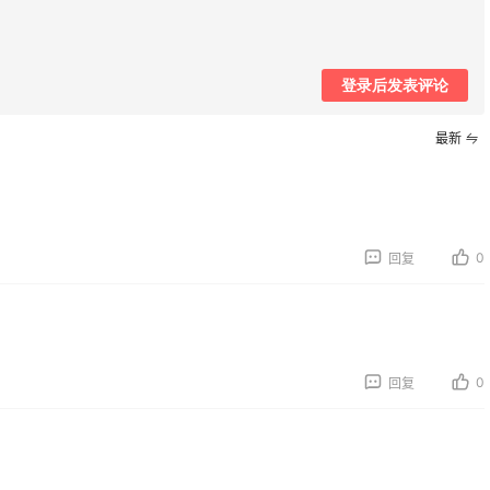
缓火锅，锅底够味，牛
再来我的面膜羊毛分享
在
薅到了10片面膜+2片眼
2
07日
08月07日
登录后发表评论
蜜儿的恰巴塔，味道有
京东薅面膜太爽啦～每
最新
怪的
可以收货面膜
2
07日
08月07日
0
回复
薅的实在有点多～积攒
Origins悦木之源美网
后一篇羊毛贴啦
攻略，Origins海淘教程
1
07日
08月07日
0
回复
面膜，我还薅到面霜、
哈哈，这杯霸王茶姬买
液、润肤乳、安睡裤等
划算！
1
07日
08月07日