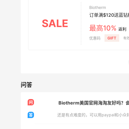
Burch、拉夫劳伦等
礼
Biotherm
每满$100返$25礼卡
低门
订单满$120送蓝
Bloomingdales
Mac
SALE
最高10%
Columbia Sportswear：夏
Blu
天23小时
1天23小时
返利
季大促！哥伦比亚运动热卖
入手 A
优惠码
GIFT
有效
低至6折
低至5
Columbia Sportswear
Blu
Bloomingdales：美妆大
iHe
天23小时
2天11小时
促！入手 Dior、Prada、TF
购日
等
肤洗
满$200享8.5折优惠+部分送好礼
无门槛
Bloomingdales
iHe
问答
问
Biotherm美国官网海淘友好吗？
答
还是有点难度的，可以用paypal和小众
Mac Duggal
E
最高2%返利
4%