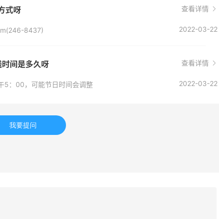
获得返利
189人获得返利
查看详情
方式呀
2022-03-22
(246-8437)
elly Bandit
COUTR
返利
6%返利
获得返利
227人获得返利
查看详情
在线时间是多久呀
IMEBEAM (US)
2022-03-22
午5：00，可能节日时间会调整
0%返利
人获得返利
我要提问
FM Denim
返利
获得返利