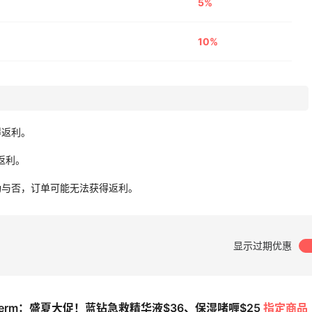
5%
10%
得返利。
无返利。
功与否，订单可能无法获得返利。
显示过期优惠
Biotherm美国官网海淘
略，2025年碧欧泉美国
therm：盛夏大促！蓝钻急救精华液$36、保湿啫喱$25
指定商品
网最新海淘教程