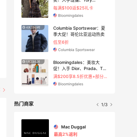
Burch、拉夫劳伦等
每满$100返$25礼卡
Bloomingdales
Columbia Sportswear：夏
4天23小时
季大促！哥伦比亚运动热卖
低至6折
Columbia Sportswear
精选
Bloomingdales：美妆大
1天23小时
促！入手 Dior、Prada、TF
等
注：雅诗兰黛洁面、兰蔻遮瑕等
满$200享8.5折优惠+部分送好礼
Bloomingdales
部
热门商家
1/3
Private Internet Access VPN
Mac Duggal
最高2%返利