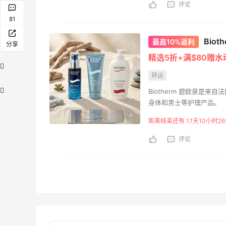
评论
81
Bio
最高10%返利
分享
精选5折+满$80赠
转运
Biotherm 碧欧泉
身体和男士等护理产品。
距离结束还有 17天10小时26
评论
【55专享】Bobbi Brown 美
Myt
天5小时
9天17小时
网：美妆礼遇！满$150立省
新热卖
$50
ZIM
满赠正装橘子眼霜+精华唇蜜等好礼
享额
Bobbi Brown
Myt
Bloomingdales：时尚热
Macy
天23小时
13天2小时
卖！入手珑骧、Tory
妆大