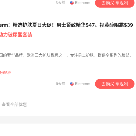
3天前
Biotherm
去购买 拿返利
therm：精选护肤夏日大促！男士紧致精华$47、视黄醇眼霜$39
水动力玻尿酸套装
是来自法国的奢华品牌，欧洲三大护肤品牌之一，专注男士护肤，提供全系列的脸部、
分54秒
9天前
Biotherm
去购买 拿返利
heresa：折扣区时尚上
Macy's：美妆精选10日
9天2小时
 关注 TOTEME、
低至5折+免邮
查看全部优惠
MERMAN 等
外9折
heresa
Macy's
's：Lancome 兰蔻美
Macy's：返校季大促 精
5天2小时
促低至5折 满赠三重好
装热卖 部分尺码成人可