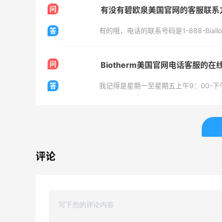
6073人成功下单
62人
问
有没有碧欧泉美国官网的客服联系
答
有的哦，电话的联系号码是1-888-Biallom
Biōkreativ
B
30%返利
4%
54人获得返利
42人
问
Biotherm美国官网电话客服的
Eileen Fisher
T
答
我记得是星期一至星期五上午9：00-下
最高2%返利
最高1
5141人获得返利
285
Matte Collection
R
最高3%返利
6%
评论
510人获得返利
86人