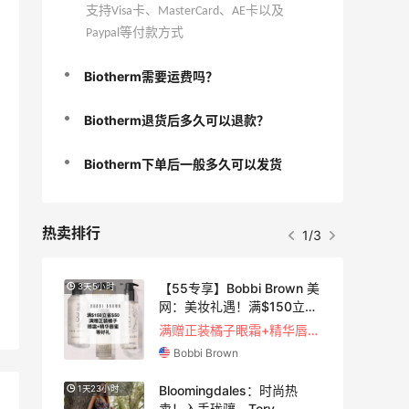
支持Visa卡、MasterCard、AE卡以及
Paypal等付款方式
Biotherm需要运费吗？
Biotherm退货后多久可以退款？
Biotherm下单后一般多久可以发货
热卖排行
1/3
闪促
【55专享】Bobbi Brown 美
3天5小时
网：美妆礼遇！满$150立省
$50
关注兰蔻、雅诗兰黛等 每日更新
满赠正装橘子眼霜+精华唇蜜等好礼
Bobbi Brown
选童
Bloomingdales：时尚热
1天23小时
穿
卖！入手珑骧、Tory