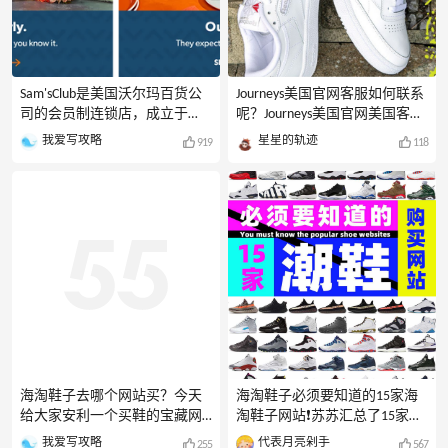
Sam'sClub是美国沃尔玛百货公
Journeys美国官网客服如何联系
司的会员制连锁店，成立于
呢？Journeys美国官网美国客服
1983年，如今全球已有超过700
联系方式是多少？Journeys美国
我爱写攻略
星星的轨迹
919
118
多家分店。主营：精选的鲜
官网有在线客服联系方式吗？
食、干货、日用品、家电、数
Journeys美国官网客服电话是多
码3C、母婴、美妆和名酒等
少？Journeys美国官网客服邮箱
4,000多种进口超值名牌商品，
是剁手？我们在下单Journeys美
正品保证，无忧退换货。那么
国官网的时候或多或少可能都
你知道如何在Sam'sClub下单购
会遇到一些问题，比如取消订
买吗？就让小编来分享下
单、退换货等等。我们都需要
Sam'sClub美国官网海淘攻略，
联系Journeys美国官网客服解决
手把手教你如何在Sam'sClub下
或者咨询，那么Journeys美国官
单。**Sam
网客服如何联系呢？今天就来
汇总一下Journeys美国官网客服
的联系方式！在线客服：链接
直达（周一至周五：
海淘鞋子去哪个网站买？今天
海淘鞋子必须要知道的15家海
给大家安利一个买鞋的宝藏网
淘鞋子网站❗️苏苏汇总了15家海
站：Journeys。主要销售：
淘鞋子的网站，分别是10家综
我爱写攻略
代表月亮剁手
255
567