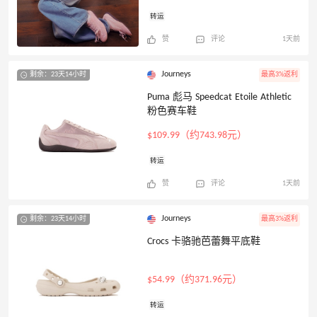
转运
赞
评论
1天前
Journeys
剩余：23天14小时
最高3%返利
Puma 彪马 Speedcat Etoile Athletic
粉色赛车鞋
$109.99（约743.98元）
转运
赞
评论
1天前
Journeys
剩余：23天14小时
最高3%返利
Crocs 卡骆驰芭蕾舞平底鞋
$54.99（约371.96元）
转运