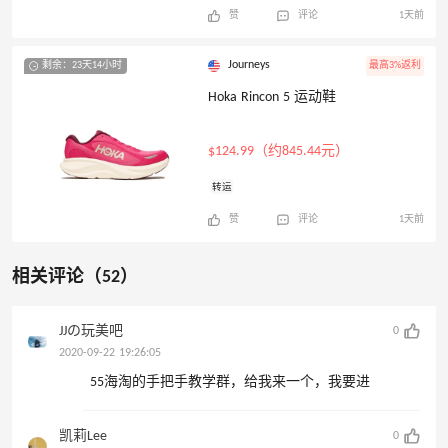
赞
评论
1天前
Journeys
剩余：23天14小时
最高3%返利
Hoka Rincon 5 运动鞋
$124.99（约845.44元）
转运
赞
评论
1天前
相关评论（52）
JJの玩美吧
0
2020-09-22 19:26:05
55海淘的手把手教学群，给我来一个，我要进
凯莉Lee
0