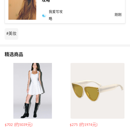
攻略
我爱写攻
刚刚
略
#美妆
精选商品
$702 (约5039元)
$275 (约1974元)