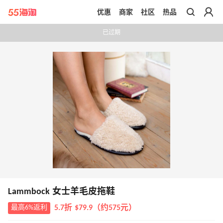
优惠
商家
社区
热品
带你去官网买正品
已过期
Lammbock 女士羊毛皮拖鞋
最高6%返利
5.7折 $79.9（约575元）