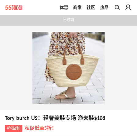
优惠
商家
社区
热品
带你去官网买正品
已过期
Tory burch US：轻奢美鞋专场 渔夫鞋$108
4%返利
私促低至5折！