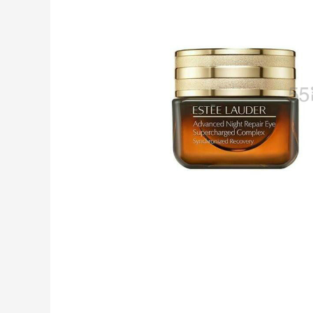
Bloomingdales：美妆大促！入手 Dior、
1天23小时
Prada、TF 等
满$200享8.5折优惠+部分送好礼
Bloomingdales
Mac Duggal
最高2%返利
6073人成功下单
Biōkreativ
30%返利
54人获得返利
Eileen Fisher