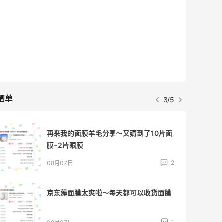
晒单
3/5
再来我的面膜羊毛分享～又薅到了10片面
膜+2片眼膜
2
08月07日
京东薅面膜太爽啦～每天都可以收货面膜
1