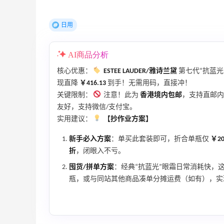
最高2%返利
5141人获得返利
日用
Matte Collection
AI商品分析
最高3%返利
510人获得返利
核心优惠：
ESTEE LAUDER/雅诗兰黛
第七代“抗蓝光
现直降
￥416.13
到手！无需用码，直接冲！
关键限制：
注意！此为
香港境内包邮
，支持直邮内
友好，支持微信/支付宝。
实用建议：
【抄作业方案】
亮亮的发夹再买两个！走了55有额外的返
新手必入方案
：单买此套装即可，折合单瓶仅
￥20
利到账！
折
，闭眼入不亏。
1
2
08月07日
囤货/拼单方案
：经典“抗蓝光”眼霜日常消耗快，
瓶，或与同站其他商品凑单分摊运费（如有），实
贴秋膘啦，今天吃冰煮羊
2
1