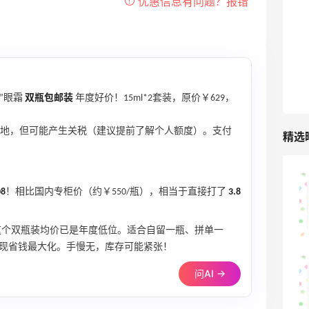
最高10%返利
285人获得返利
RFM Denim
6%返利
86人获得返利
”眼霜
双瓶包邮装
年度好价！15ml*2套装，原价￥629，
地，但可能产生关税（建议提前了解个人额度）。支付
精选
山缓缓火锅，锅底够味，牛肉实在
8
！相比国内专柜价（约￥550/瓶），相当于直接打了
3.8
2
08月07日
这个双瓶装均价已是年度低位。适合自留一瓶、拼单一
现省钱最大化。手慢无，库存可能紧张！
可莎蜜儿的恰巴塔，味道有点怪怪的
问AI →
2