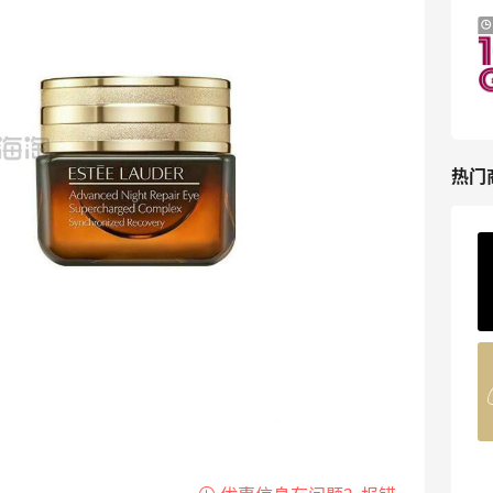
iHerb ：88全球好物节！选购日常保健、
2天11小时
健身补剂、护肤洗护等
无门槛7.5折
iHerb
热门
ERGO Baby
4%返利
62人获得返利
Belly Bandit
4%返利
42人获得返利
TIMEBEAM (US)