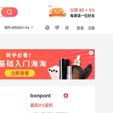
立得 $5 + 5%
每邀请一位好友
纽约 8月8日01:44
登录
注册
bonpont
最高3%返利