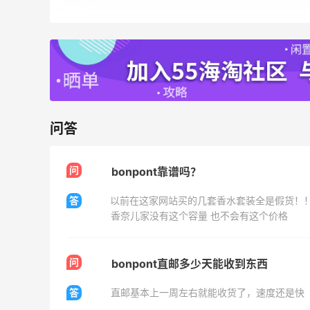
08月07日
为了这家烧烤，我必然还要再去新疆
3
1
08月07日
又去皮爷喝下午茶了，香蕉布朗尼超好吃
问答
呀
4
2
08月07日
问
bonpont靠谱吗？
答
以前在这家网站买的几套香水套装全是假货！
香奈儿家没有这个容量 也不会有这个价格
问
bonpont直邮多少天能收到东西
答
直邮基本上一周左右就能收货了，速度还是快