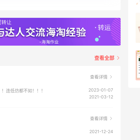
08月07日
羊毛薅的实在有点多～积攒的最后一篇羊
毛贴啦
1
08月07日
除了面膜，我还薅到面霜、粉底液、润肤
查看全部
乳、安睡裤等等
1
08月07日
查看详情
2023-01-07
！！连低仿都不如！！！
2021-03-12
查看详情
2021-12-24