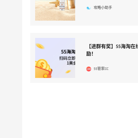
攻略小助手
【55专享】Bobbi Brown 美网：美妆礼
3天5小时
【进群有奖】55海淘在
遇！满$150立省$50
励！
满赠正装橘子眼霜+精华唇蜜等好礼
Bobbi Brown
55管家CC
Bloomingdales：时尚热卖！入手珑骧、
1天23小时
Tory Burch、拉夫劳伦等
每满$100返$25礼卡
Bloomingdales
、
Columbia Sportswear：夏季大促！哥伦
4天23小时
比亚运动热卖
低至6折
Columbia Sportswear