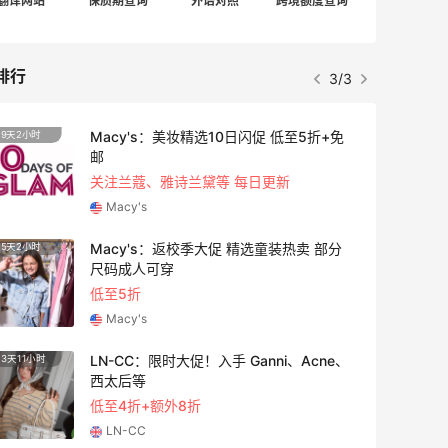
翻译网站
保质期查询
外语对照
跨境额度查询
排行
3/3
Macy's：美妆精选10日闪促 低至5折+免
9天2小时
3天5小
邮
关注兰蔻、雅诗兰黛等 每日更新
Macy's
Macy's：返校季大促 精选童装热卖 部分
5天2小时
1天23
尺码成人可穿
低至5折
Macy's
LN-CC：限时大促！入手 Ganni、Acne、
3天11小时
4天23
西太后等
低至4折+额外8折
LN-CC