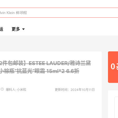
运
更多
2件包邮装】ESTEE LAUDER/雅诗兰黛
小棕瓶“抗蓝光”眼霜 15ml*2
6.6折
爆料人: 小米粒
更新时间：2024年10月11日