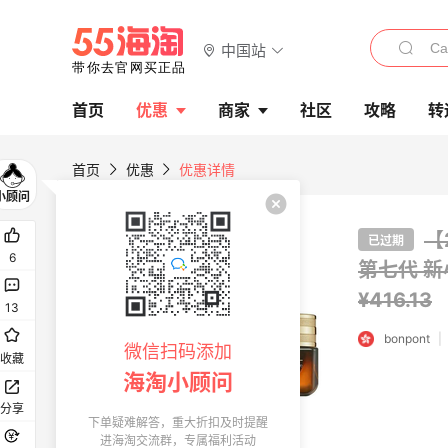
中国站
首页
优惠
商家
社区
攻略
转
首页
优惠
优惠详情
【
已过期
6
第七代 新
¥416.13
13
bonpont
|
微信扫码添加
收藏
海淘小顾问
分享
下单疑难解答，重大折扣及时提醒
进海淘交流群，专属福利活动