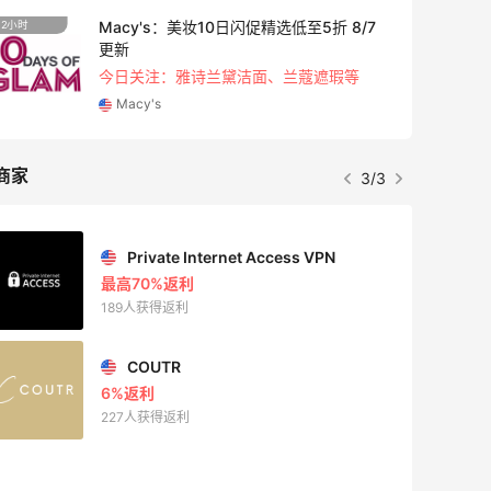
Macy's：美妆10日闪促精选低至5折 8/7
2小时
1天23
更新
今日关注：雅诗兰黛洁面、兰蔻遮瑕等
Macy's
商家
3/3
Private Internet Access VPN
最高70%返利
189人获得返利
COUTR
6%返利
227人获得返利