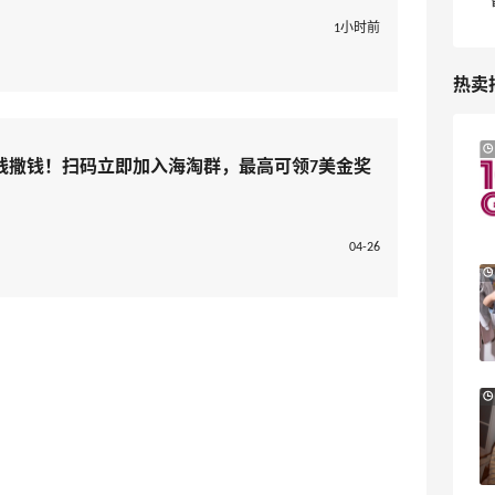
1小时前
热卖
Mytheresa：折扣区时尚上新热卖 关注
9天17小时
线撒钱！扫码立即加入海淘群，最高可领7美金奖
TOTEME、ZIMMERMAN 等
享额外9折
Mytheresa
04-26
Macy's：Lancome 兰蔻美妆大促低至5折
13天2小时
满赠三重好礼
低门槛入手7件套
Macy's
Bluemercury：限时大促！入手 Aesop、
1天23小时
Nars、CT 等
低至5折+部分额外8.5折
Bluemercury