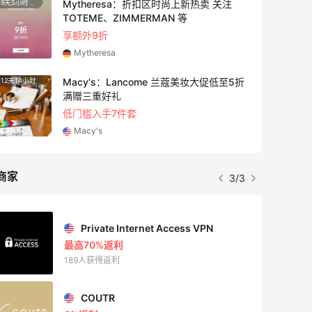
Mytheresa：折扣区时尚上新热卖 关注
9天5小时
6天17
TOTEME、ZIMMERMAN 等
享额外9折
Mytheresa
Macy's：Lancome 兰蔻美妆大促低至5折
12天14小时
5天14
满赠三重好礼
低门槛入手7件套
Macy's
商家
3/3
Private Internet Access VPN
最高70%返利
189人获得返利
COUTR