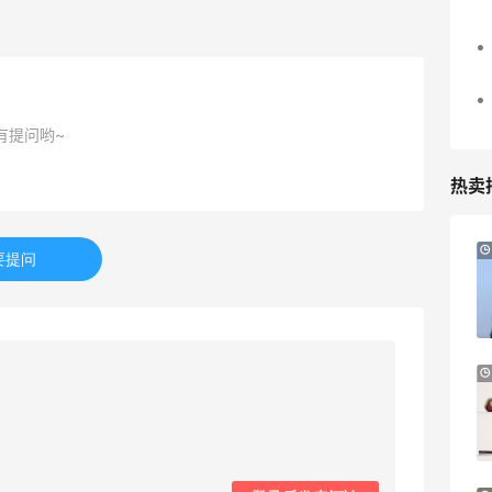
有提问哟~
热卖
Suit Negozi：夏季大促！DVN 麂皮运动鞋
2天5小时
要提问
史低价2000元不到
SS26时尚大牌低至5.5折
Suit Negozi
Macy's：返校季大促 精选童装热卖 部分
4天14小时
尺码成人可穿
低至5折
Macy's