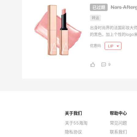
Nars Aft
转运
出身时尚界的法国彩妆大师F
的黑色，加上个性的log
位，NARS的保养品也具有独
LIP
技术，创造出一系列女性
9
关于我们
帮助中心
关于55海淘
常见问题
隐私协议
联系我们