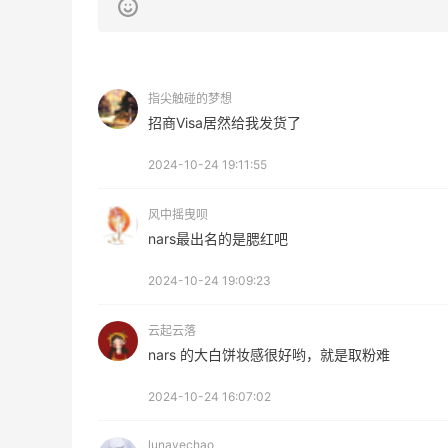
Shu Uemura：植村秀彩妆特惠 入热销洁
6天17小时
颜油系列
无门槛7折 会员6.5折
Shu Uemura
指尖触碰的梦想
折
Space NK UK：美妆护肤大促！入Lisa
5天14小时
招商Visa居然给我发货了
Eldridge、Hourglass、伊索等
新人首单享8折
2024-10-24 19:11:55
Space NK UK
风中摇曳呗
nars最出名的是腮红吧
2024-10-24 19:09:23
Mac Duggal
云起云落
最高2%返利
nars 的大白饼妆感很好哟，就是取粉难
6081人成功下单
2024-10-24 16:07:02
Biōkreativ
lunayechao