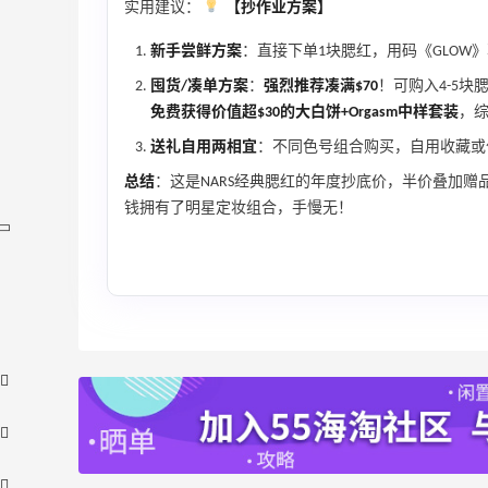
实用建议：
【抄作业方案】
新手尝鲜方案
：直接下单1块腮红，用码《GLOW
囤货/凑单方案
：
强烈推荐凑满$70
！可购入4-5块
免费获得价值超$30的大白饼+Orgasm中样套装
，
送礼自用两相宜
：不同色号组合购买，自用收藏或
总结
：这是NARS经典腮红的年度抄底价，半价叠加赠
钱拥有了明星定妆组合，手慢无！