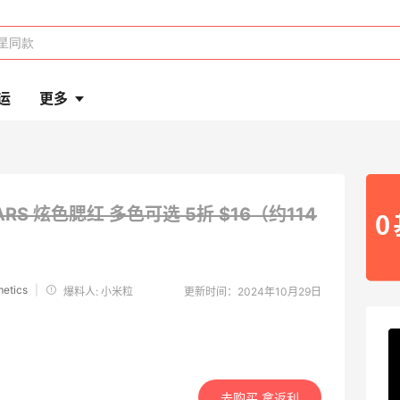
运
更多
ARS 炫色腮红 多色可选
5折 $16（约114
etics
|
爆料人: 小米粒
更新时间：2024年10月29日
去购买 拿返利