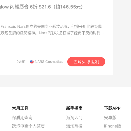
erglow 闪耀唇膏
6折 $21.6（约146.55元）
ranxois Nars创立的美国专业彩妆品牌，他擅长用比较经典
o来表现品牌的极简精神。Nars的彩妆品获得了经典不灭的时尚地
到之处。NARS 护肤系列产品运用资生堂 (Shiseido) 实验室
专属的纯植物精华保养产品。
9天前
NARS Cosmetics
去购买 拿返利
常用工具
新手指南
下载APP
保质期查询
海淘入门
安卓版
跨境电商个人额度
海淘热搜
iPhone版