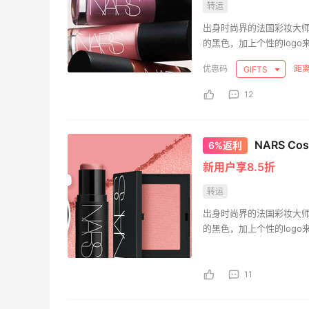
转运
淘宝闪购点必胜客，55海淘返利跟单拿来
出身时尚界的法国彩妆大师F
绑券
的黑色，加上个性的log
位，NARS的保养品也具有独
1
1
08月08日
距离
GIFTS
技术，创造出一系列女性
12
面
淘宝买维达抽纸，给家里囤点货！
NARS C
6%返利
2
1
08月08日
新用户享8.5折
闪购买李若桃酸奶，2杯很划算！！
转运
出身时尚界的法国彩妆大师F
的黑色，加上个性的log
1
1
08月08日
位，NARS的保养品也具有独
技术，创造出一系列女性
11