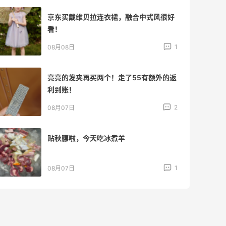
京东买戴维贝拉连衣裙，融合中式风很好
看！
1
08月08日
亮亮的发夹再买两个！走了55有额外的返
利到账！
2
08月07日
贴秋膘啦，今天吃冰煮羊
1
08月07日