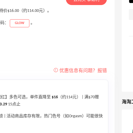
特价$16.00（约114.00元）。
惠码：
。
GLOW
腮红】多色可选，单件直降至
$16
（约114元） | 满$70赠
海淘
0.29
15点止
 | 活动商品库存有限，热门色号（如Orgasm）可能很快