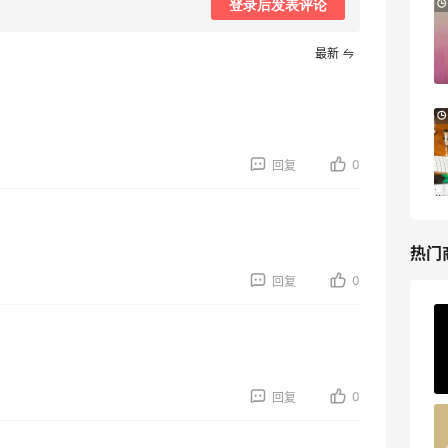
iHerb ：88全球好物节！选购日常保健、
登录后发表评论
1天23小时
健身补剂、护肤洗护等
无门槛7.5折
最新
iHerb
Macy's：美妆精选10日闪促 低至5折+免
8天14小时
邮
关注兰蔻、雅诗兰黛等 每日更新
0
回复
Macy's
热门
0
回复
ERGO Baby
4%返利
62人获得返利
0
回复
Belly Bandit