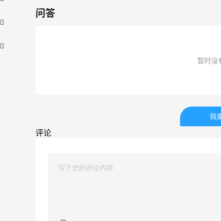
问答
暂时没
【55专享】Bobbi Brown 美网：美妆礼
2天17小时
我
遇！满$150立省$50
评论
满赠正装橘子眼霜+精华唇蜜等好礼
Bobbi Brown
Bloomingdales：时尚热卖！入手珑骧、
1天11小时
Tory Burch、拉夫劳伦等
每满$100返$25礼卡
Bloomingdales