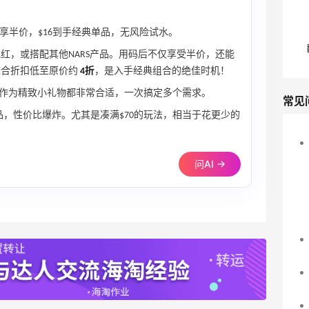
》享半价，$16到手经典单品，无风险试水。
腮红，或搭配其他NARS产品。用码后不仅享受半价，还能
综合折扣低至原价约
4折
，是入手经典组合的绝佳时机！
作为精致小礼物都非常合适，一次搞定多个需求。
常见
品，性价比爆炸。尤其是凑满$70的玩法，相当于花更少的
问AI →