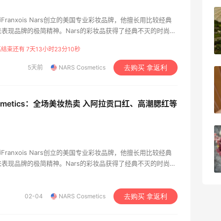
美团买黄式壹品汇芋圆，好吃不贵！！
ranxois Nars创立的美国专业彩妆品牌，他擅长用比较经典
o来表现品牌的极简精神。Nars的彩妆品获得了经典不灭的时尚地
到之处。NARS 护肤系列产品运用资生堂 (Shiseido) 实验室
1
08月08日
结束还有 7天13小时23分9秒
专属的纯植物精华保养产品。
5天前
NARS Cosmetics
去购买 拿返利
苦巧咸酪碎银子 | 喜茶最夯的一杯️
osmetics：全场美妆热卖 入阿拉贡口红、高潮腮红等
1
08月08日
深夜美食，打卡自贡小烧烤
ranxois Nars创立的美国专业彩妆品牌，他擅长用比较经典
o来表现品牌的极简精神。Nars的彩妆品获得了经典不灭的时尚地
1
08月08日
到之处。NARS 护肤系列产品运用资生堂 (Shiseido) 实验室
专属的纯植物精华保养产品。
02-04
NARS Cosmetics
去购买 拿返利