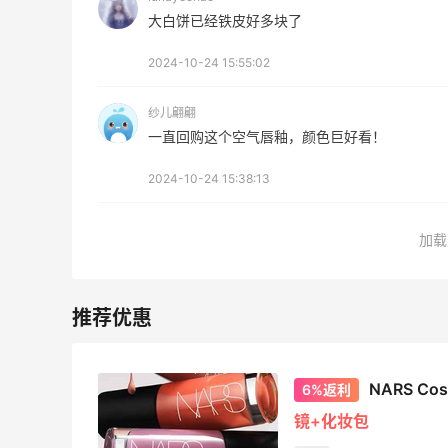
30%返利
大白饼已经铁皮好多块了
54人获得返利
2024-10-24 15:55:02
Eileen Fisher
最高2%返利
纱儿翩翩
5143人获得返利
一直回购这个空气唇釉，颜色巨好看！
2024-10-24 15:38:13
Matte Collection
最高3%返利
510人获得返利
加载
瑞幸生椰拿铁喝腻了！发现小黄油拿铁也
不错哦！
NARS C
6%返利
镜+化妆包
1
1
08月08日