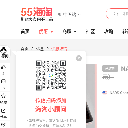
中国站
首页
优惠
商家
社区
攻略
转
首页
优惠
优惠详情
N
已过期
4
元）
8
NARS Cosm
微信扫码添加
收藏
海淘小顾问
分享
下单疑难解答，重大折扣及时提醒
进海淘交流群，专属福利活动