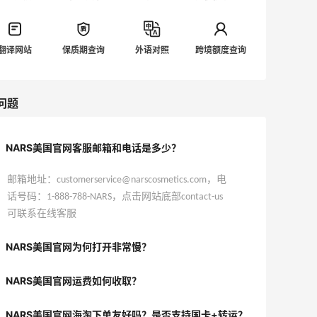
翻译网站
保质期查询
外语对照
跨境额度查询
问题
NARS美国官网客服邮箱和电话是多少？
邮箱地址：customerservice@narscosmetics.com，电
话号码：1-888-788-NARS，点击网站底部contact-us
可联系在线客服
NARS美国官网为何打开非常慢？
NARS美国官网运费如何收取？
NARS美国官网海淘下单友好吗？是否支持国卡+转运？