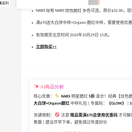
赚返利
NARS 现有 NARS 炫色腮红 多色可选，原价$32.00，现
满$70送大白饼中样+Orgasm 腮红中样，需要使用优
有效期至北京时间 2024年10月29日 15点。
立即购买>>
AI商品分析
核心优惠：
NARS
明星腮红
5折
清仓！经典【炫色
大白饼+Orgasm腮红
中样礼包 | 专属码：
《GLOW》
|
1
关键限制：
注意
赠品需满$70且使用优惠码
才可解锁
售罄 | 建议尽早下单，避免错过年度好价