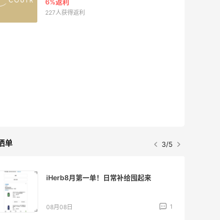
6%返利
227人获得返利
晒单
3/5
iHerb8月第一单！日常补给囤起来
1
08月08日