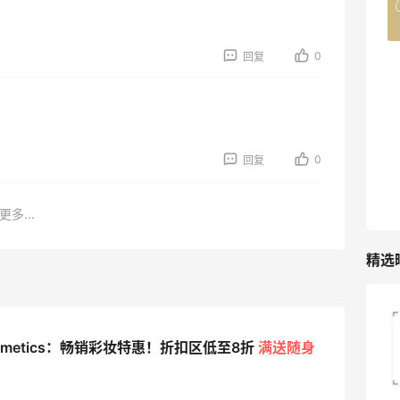
4%返利
42人获得返利
0
回复
TIMEBEAM (US)
最高10%返利
285人获得返利
0
RFM Denim
回复
6%返利
86人获得返利
更多...
精选
高端面霜欧米达钻石面霜购入
osmetics：畅销彩妆特惠！折扣区低至8折
满送随身
1
08月08日