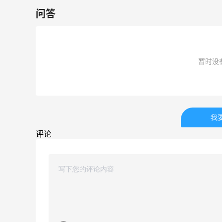
54人获得返利
问答
Eileen Fisher
最高2%返利
5138人获得返利
暂时没
Matte Collection
最高3%返利
510人获得返利
我
评论
亮亮的发夹再买两个！走了55有额外的返
利到账！
1
1
08月07日