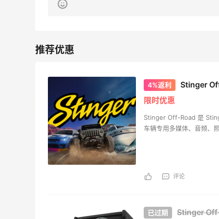
贴秋膘啦，今天吃冰煮羊
2
1
08月07日
为了这家烧烤，我必然还要再去新疆
Stinger
4%返利
3
1
08月07日
限时优惠
Stinger Off-Road 
又去皮爷喝下午茶了，香蕉布朗尼超好吃
车辆专用多媒体、音频、
呀
4
1
08月07日
评论
Stinger 