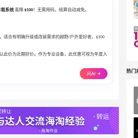
健身补剂、护肤洗护等
无门槛7.5折
o 车载系统
直降
$100
！无需用码，结算自动减免。
iHerb
Macy's：美妆精选10日闪促 低至5折+免
9天11小时
邮
适合有明确升级或改装需求的越野/户外爱好者，$100
关注兰蔻、雅诗兰黛等 每日更新
Macy's
认此价为近期好价。作为专业设备，此优惠可视为年度入
热门
问AI →
ERGO Baby
4%返利
62人获得返利
Belly Bandit
4%返利