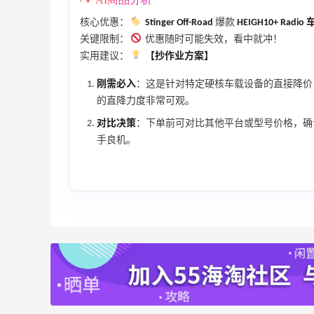
Prada、TF 等
满$200享8.5折优惠+部分送好礼
核心优惠：
Stinger Off-Road
爆款
HEIGH10+ Radi
Bloomingdales
关键限制：
优惠随时可能失效，看中就冲！
实用建议：
【抄作业方案】
Mytheresa：折扣区时尚上新热卖 关注
10天2小时
TOTEME、ZIMMERMAN 等
刚需必入
：这是针对特定硬核车载设备的直接降价，
享额外9折
的直降力度非常可观。
Mytheresa
对比决策
：下单前可对比其他平台或型号价格，确
手良机。
Mac Duggal
最高2%返利
6036人成功下单
Biōkreativ
30%返利