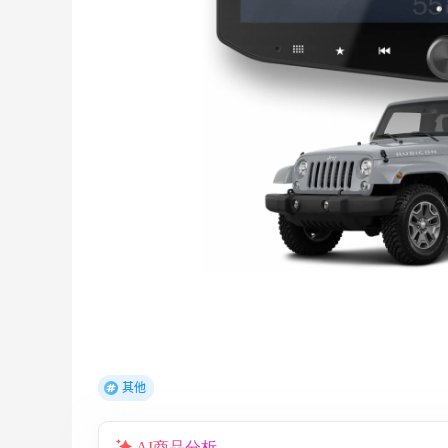
、
【55专享】Bobbi Brown 美网：美妆礼
3天14小时
遇！满$150立省$50
满赠正装橘子眼霜+精华唇蜜等好礼
Bobbi Brown
Columbia Sportswear：夏季大促！哥伦
5天8小时
比亚运动热卖
低至6折
其他
Columbia Sportswear
Bloomingdales：美妆大促！入手 Dior、
2天8小时
AI商品分析