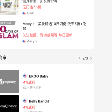
版橘子面霜
满$150减$50+满送4件礼
Bobbi Brown
23天20小时
10天2
REVOLVE：NIKESKIMS 系列上新热卖
享8.5折优惠 含税直邮
REVOLVE
商家
3/3
Private Internet Access VPN
最高70%返利
185人获得返利
COUTR
6%返利