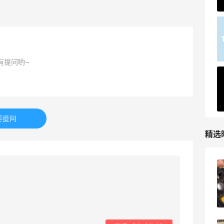
42人获得返利
TIMEBEAM (US)
最高10%返利
285人获得返利
有提问哟~
RFM Denim
6%返利
86人获得返利
要提问
精选
山缓缓火锅，锅底够味，牛肉实在
1
08月07日