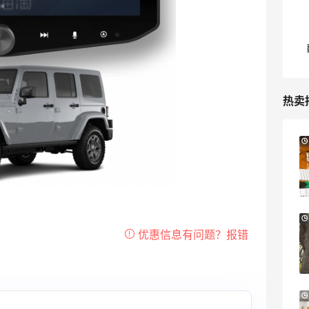
热卖
Macy's：Lancome 兰蔻美妆大促低至5折
13天11小时
满赠三重好礼
低门槛入手7件套
Macy's
Bloomingdales：时尚热卖！入手珑骧、
2天8小时
Tory Burch、拉夫劳伦等
每满$100返$25礼卡
Bloomingdales
iHerb ：88全球好物节！选购日常保健、
2天20小时