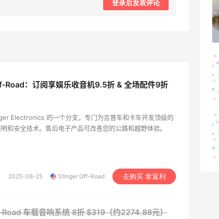
登录后发表评论
可莎蜜儿的恰巴塔，味道有点怪怪的
1
08月07日
羊毛薅的实在有点多～积攒的最后一篇羊
毛贴啦
 Off-Road：订阅享娱乐收音机9.5折 & 全场配件9折
1
08月07日
是 Stinger Electronics 的一个分支，专门为吉普车和卡车开发顶级的
除了面膜，我还薅到面霜、粉底液、润肤
照明和安全技术。售后电子产品可改善您的公路和越野体验。
乳、安睡裤等等
1
08月07日
2025-08-25
Stinger Off-Road
去购买 拿返利
Off-Road 车载音响系统
8折 $319（约2274.88元）