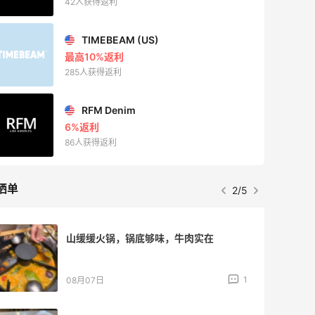
227人获得返利
晒单
3/5
再来我的面膜羊毛分享～又薅到了10片面
膜+2片眼膜
1
08月07日