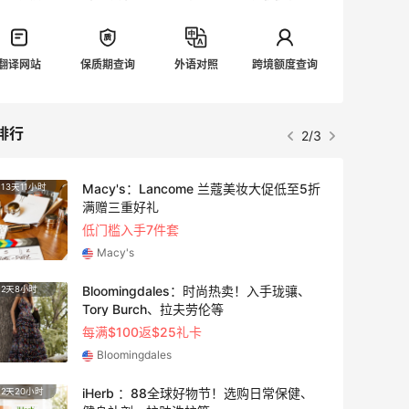
翻译网站
保质期查询
外语对照
跨境额度查询
排行
3/3
LN-CC：限时大促！入手 Ganni、Acne、
3天20小时
3天14
西太后等
低至4折+额外8折
LN-CC
Macy's：美妆10日闪促精选低至5折 8/7
11小时
5天8小
更新
今日关注：雅诗兰黛洁面、兰蔻遮瑕等
Macy's
Bobbi Brown 美网：护肤专场热卖！入新
3天14小时
2天8小