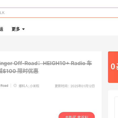
运
更多
inger Off-Road：HEIGH10+ Radio 车
$100
限时优惠
f-Road
|
爆料人: 小米粒
更新时间：2025年01月12日
去购买 拿返利