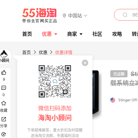
中国站
首页
优惠
商家
社区
攻略
转
首页
优惠
优惠详情
St
已过期
9
载系统立减
0
Stinger Of
微信扫码添加
收藏
海淘小顾问
分享
下单疑难解答，重大折扣及时提醒
进海淘交流群，专属福利活动