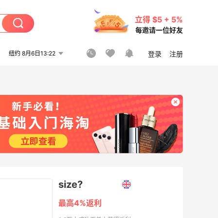
立得 $5 + 5%
每邀请一位好友
纽约 8月6日13:22
登录
注册
size?
最高4%返利