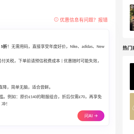
The DoubleF：时尚上新热卖！入手麦
10天20小时
昆、Moncler、西太后等
7.5折优惠
The DoubleF
至
5折
！无需用码，直接享受年度好价，Nike、adidas、New
热门
另付关税，下单前请预估税费成本 | 优惠随时可能失效，
Private Internet Access VPN
最高70%返利
185人获得返利
折直降，简单无脑，适合尝鲜。
槛。例如：原价£140的鞋服组合，折后仅需£70，再享免
COUTR
，冲！
6%返利
227人获得返利
问AI →