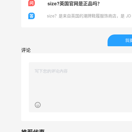
08月05日
问
size?英国官网是正品吗？
答
FWRD美网2026黑五海淘活动什么时候
开始？
3
3
08月05日
我
评论
【黑五海淘攻略】Bobbi Brown黑五
2026海淘折扣预测！
2
1
08月05日