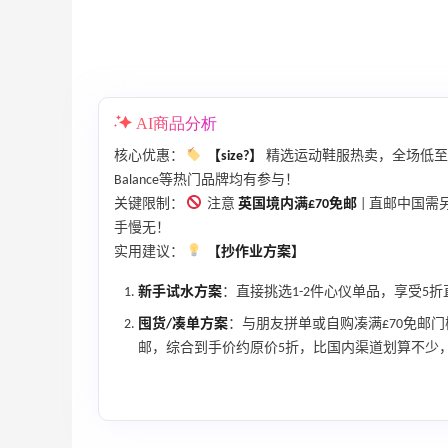
iHerb ：88全球好物节！选购日常保健、
3天23小时
健身补剂、护肤洗护等
无门槛7.5折
iHerb
AI商品分析
核心优惠：
【size?】
精选运动鞋服热卖，全场低
Balance等热门品牌均有参与！
关键限制：
注意
英国境内满£70免邮
| 直邮中国需
手慢无！
ERGO Baby
实用建议：
【抄作业方案】
4%返利
62人获得返利
新手试水方案
：直接挑选1-2件心仪单品，享受5
囤货/凑单方案
：与朋友拼单或自购凑满£70免邮门
Belly Bandit
邮，综合到手价约原价5折，比国内渠道划算不少
4%返利
42人获得返利
TIMEBEAM (US)