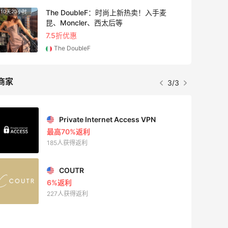
11小时
Maje US：限时闪促！入手明星同款服饰
精选低至2折
Maje US
商家
1/3
Mac Duggal
最高2%返利
6011人成功下单
Biōkreativ
30%返利
54人获得返利
Eileen Fisher