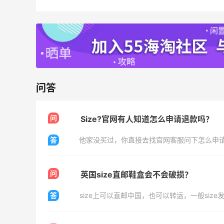
最高10%返利
282人获得返利
RFM Denim
6%返利
85人获得返利
问答
问
Size?官网有人知道怎么申请退款吗？
Evelom卸妆膏--卸妆膏中的“爱马仕”
答
1
4
08月05日
问
英国size直邮鞋盒会不会破损？
FWRD黑五2026海淘奢侈品折扣力度大
答
吗？
1
3