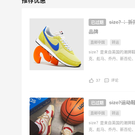
size？：
品牌
直邮中国
转运
size？是来自英国的潮
克、彪马、乔丹、新百伦、OBE
饰。目前网站提供直邮中
37
评论
size?运
直邮中国
转运
size？是来自英国的潮
克、彪马、乔丹、新百伦、OBE