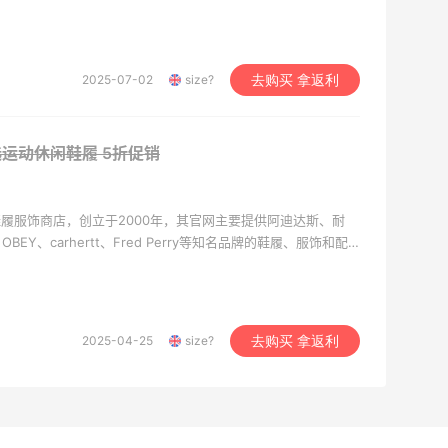
国的服务。
2025-07-02
size?
去购买 拿返利
精选运动休闲鞋履
5折促销
牌鞋履服饰商店，创立于2000年，其官网主要提供阿迪达斯、耐
Y、carhertt、Fred Perry等知名品牌的鞋履、服饰和配
国的服务。
2025-04-25
size?
去购买 拿返利