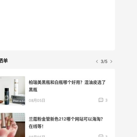
最高2%返利
5133人获得返利
Matte Collection
最高3%返利
510人获得返利
晒单
4/5
牛杂牛腩锅我很喜欢
4
08月05日
法国小众新品牌又买了一点试试效果
4