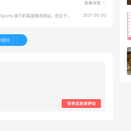
08月05日
查看详情
2021-05-20
size？是来自英国的潮牌鞋履服饰商店，是 JD Sports 旗下的英国潮流网站，创立于2000年。其官网主要提供阿迪达斯、耐克、彪马、乔丹、新百伦、OBEY、carhertt、Fred Perry等知名品牌的鞋履、服饰和配饰。 目前网站提供直邮中国的服务 支持支付宝，微信，银联等支付方式 size上的鞋子都是正品，可以放心购买哦
淘宝买柏瑞美定妆喷雾跳55海淘！返利
2.91元
4
08月05日
要提问
吃到了干煸炒面，好吃诶
4
08月05日
登录后发表评论