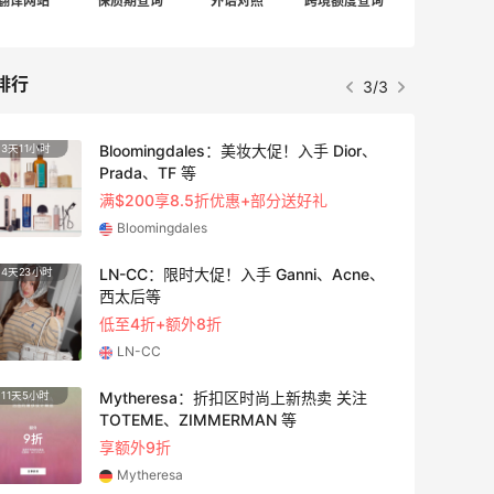
翻译网站
保质期查询
外语对照
跨境额度查询
排行
1/3
adidas HK：精选正价产品促销！入球
3天23小时
衣、金属银跆拳道鞋等
2件8折 叠加满HK$1800-100
adidas HK
【55专享】Bobbi Brown 美网：美妆礼
4天17小时
遇！满$150立省$50
满赠正装橘子眼霜+精华唇蜜等好礼
Bobbi Brown
Diesel Europe：折扣区上新热卖！入手包
2天23小时
袋、服饰、鞋履等
低至5折
Diesel Europe