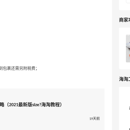
商家
size?英国官网海淘攻略（2023最新版
size?海淘教程）
13
我爱写攻略
到包裹还需另附税费；
海淘
略（2021最新版size?海淘教程）
19天前