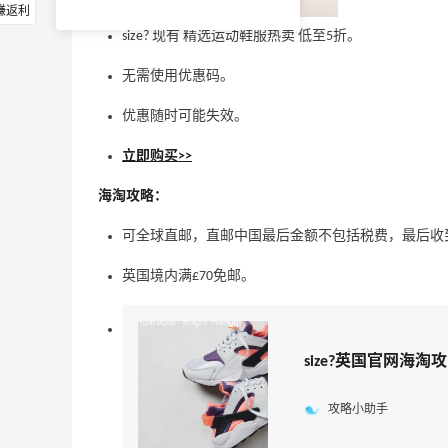
赚返利
size? 现有 精选运动鞋服热卖 低至5折。
无需使用优惠码。
优惠随时可能失效。
立即购买>>
海淘攻略：
可全球直邮，直邮中国最后金额不包括税费，最后收
英国境内满£70免邮。
size?英国官网海淘攻
攻略小助手