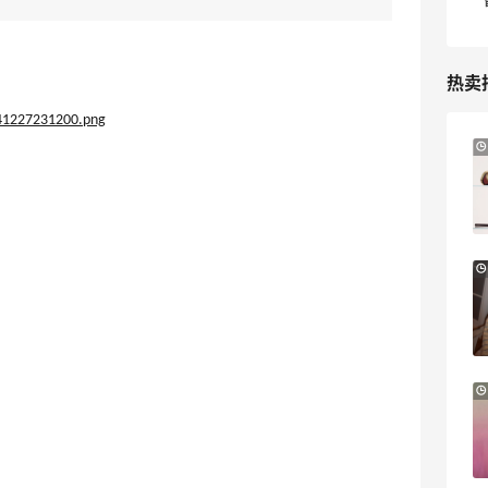
热卖
Bloomingdales：美妆大促！入手 Dior、
3天11小时
Prada、TF 等
满$200享8.5折优惠+部分送好礼
Bloomingdales
LN-CC：限时大促！入手 Ganni、Acne、
4天23小时
西太后等
低至4折+额外8折
LN-CC
Mytheresa：折扣区时尚上新热卖 关注
11天5小时
TOTEME、ZIMMERMAN 等
享额外9折
Mytheresa