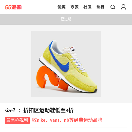
优惠
商家
社区
热品
带你去官网买正品
已过期
size？：折扣区运动鞋低至4折
最高4%返利
收nike、vans、nb等经典运动品牌