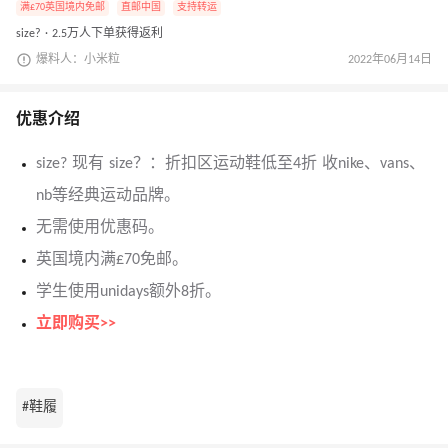
满£70英国境内免邮
直邮中国
支持转运
size? · 2.5万人下单获得返利
爆料人：小米粒
2022年06月14日
优惠介绍
size? 现有 size？：折扣区运动鞋低至4折 收nike、vans、
nb等经典运动品牌。
无需使用优惠码。
英国境内满£70免邮。
学生使用unidays额外8折。
立即购买>>
#鞋履