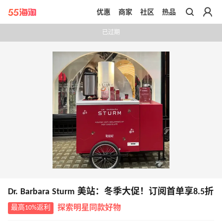
优惠
商家
社区
热品
带你去官网买正品
已过期
Dr. Barbara Sturm 美站：冬季大促！订阅首单享8.5折
最高10%返利
探索明星同款好物