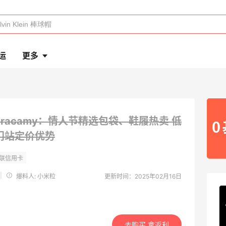
运
更多
eracamy：情人节精选包袋、鞋履热卖
低
澳门站定价优势
|
爆料人: 小米粒
更新时间：2025年02月16日
去购买 拿返利