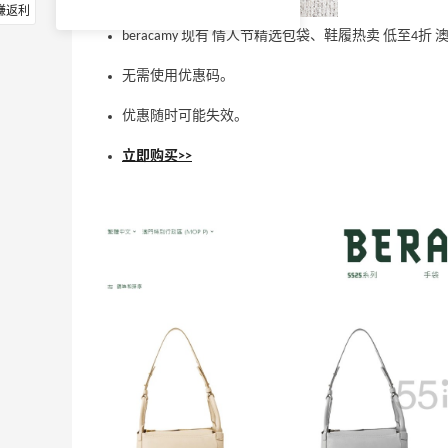
赚返利
beracamy 现有 情人节精选包袋、鞋履热卖 低至4折
无需使用优惠码。
优惠随时可能失效。
立即购买>>