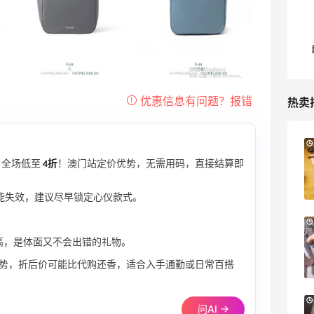
热卖
Columbia Sportswear：夏季大促！哥伦
5天1小时
比亚运动热卖
，全场低至
4折
！澳门站定价优势，无需用码，直接结算即
低至6折
Columbia Sportswear
能失效，建议尽早锁定心仪款式。
Bloomingdales：美妆大促！入手 Dior、
2天1小时
Prada、TF 等
高，是体面又不会出错的礼物。
满$200享8.5折优惠+部分送好礼
势，折后价可能比代购还香，适合入手通勤或日常百搭
Bloomingdales
Mytheresa：折扣区时尚上新热卖 关注
9天19小时
问AI →