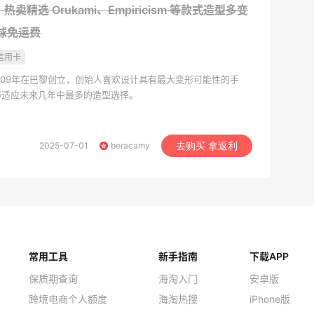
y：热卖精选 Orukami、Empiricism 等款式造型多变
球免运费
信用卡
于2009年在巴黎创立，创始人喜欢设计具有最大变形可能性的手
够适应未来几年中最多的造型选择。
2025-07-01
beracamy
去购买 拿返利
常用工具
新手指南
下载APP
保质期查询
海淘入门
安卓版
跨境电商个人额度
海淘热搜
iPhone版