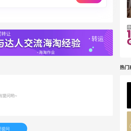
TOTEME、ZIMMERMAN 等
享额外9折
Mytheresa
Macy's：Lancome 兰蔻美妆大促低至5折
13天4小时
满赠三重好礼
低门槛入手7件套
Macy's
热门
ERGO Baby
有提问哟~
4%返利
62人获得返利
Belly Bandit
4%返利
要提问