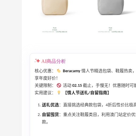
AI商品分析
【55专享】Bobbi Brown 美网：美妆礼
3天7小时
遇！满$150立省$50
核心优惠：
Beracamy
情人节精选包袋、鞋履热卖
满赠正装橘子眼霜+精华唇蜜等好礼
享年度好价！
Bobbi Brown
关键限制：
活动
02.15
截止，手慢无！优惠随时可
实用建议：
【情人节送礼/自留指南】
Bloomingdales：时尚热卖！入手珑骧、
2天1小时
Tory Burch、拉夫劳伦等
送礼优选
：直接挑选经典款包袋，4折后性价比极
每满$100返$25礼卡
自留囤货
：重点关注鞋履类目，利用澳门站定价优
Bloomingdales
款。
、
iHerb ：88全球好物节！选购日常保健、
2天13小时