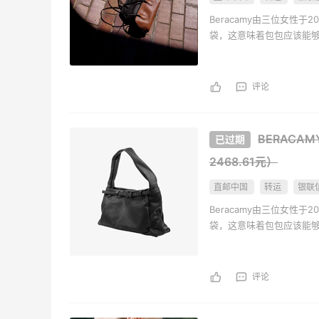
贴秋膘啦，今天吃冰煮羊
Beracamy由三位女性
袋，这意味着包包应该能
2
1
08月07日
评论
为了这家烧烤，我必然还要再去新疆
3
1
08月07日
BERACAM
2468.61元）
又去皮爷喝下午茶了，香蕉布朗尼超好吃
直邮中国
转运
银联
呀
Beracamy由三位女性
4
2
08月07日
袋，这意味着包包应该能
评论