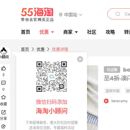
中国站
首页
优惠
商家
社区
攻略
转
首页
优惠
优惠详情
b
已过期
3
至4折 
0
beracamy
微信扫码添加
收藏
海淘小顾问
分享
下单疑难解答，重大折扣及时提醒
进海淘交流群，专属福利活动