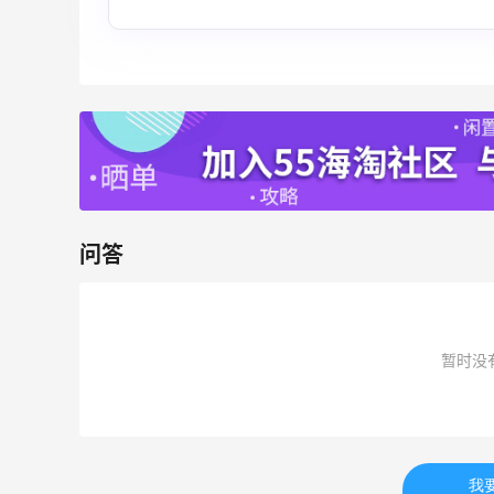
健身补剂、护肤洗护等
无门槛7.5折
iHerb
Macy's：美妆精选10日闪促 低至5折+免
9天4小时
邮
关注兰蔻、雅诗兰黛等 每日更新
Macy's
问答
Mac Duggal
暂时没
最高2%返利
6064人成功下单
Biōkreativ
30%返利
我