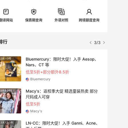
翻译网站
保质期查询
外语对照
跨境额度查询
排行
3/3
Bluemercury：限时大促！入手 Aesop、
2天1小时
3天7小
Nars、CT 等
低至5折+部分额外8.5折
Bluemercury
Macy's：返校季大促 精选童装热卖 部分
5天4小时
2天1小
尺码成人可穿
低至5折
Macy's
LN-CC：限时大促！入手 Ganni、Acne、
3天13小时
2天13