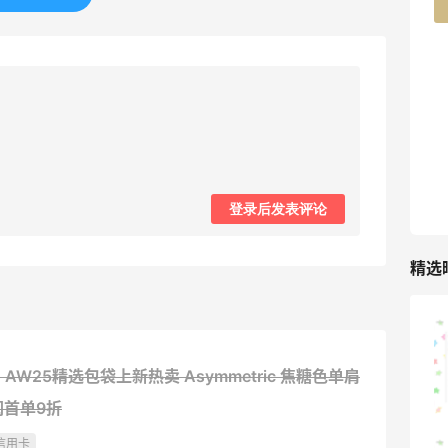
42人获得返利
TIMEBEAM (US)
最高10%返利
285人获得返利
RFM Denim
6%返利
86人获得返利
登录后发表评论
精选
山缓缓火锅，锅底够味，牛肉实在
y：AW25精选包袋上新热卖 Asymmetric 焦糖色单肩
2
08月07日
阅首单9折
信用卡