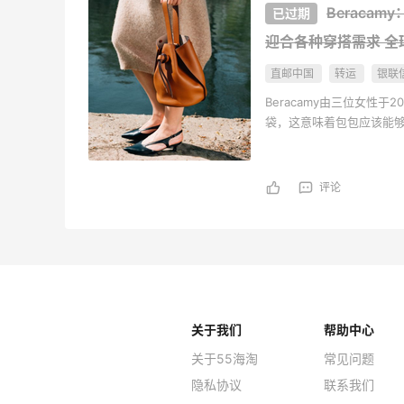
Beracam
迎合各种穿搭需求 全
直邮中国
转运
银联
Beracamy由三位女性
袋，这意味着包包应该能
评论
关于我们
帮助中心
关于55海淘
常见问题
隐私协议
联系我们