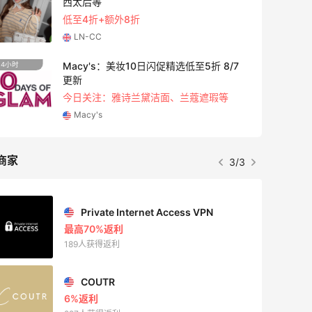
西太后等
低至4折+额外8折
LN-CC
Macy's：美妆10日闪促精选低至5折 8/7
4小时
9天4小
更新
今日关注：雅诗兰黛洁面、兰蔻遮瑕等
Macy's
商家
3/3
Private Internet Access VPN
最高70%返利
189人获得返利
COUTR
6%返利