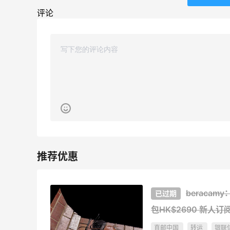
54人获得返利
评论
Eileen Fisher
最高2%返利
5140人获得返利
Matte Collection
最高3%返利
510人获得返利
亮亮的发夹再买两个！走了55有额外的返
利到账！
beracam
1
2
08月07日
包HK$2690
新人订
直邮中国
转运
银联