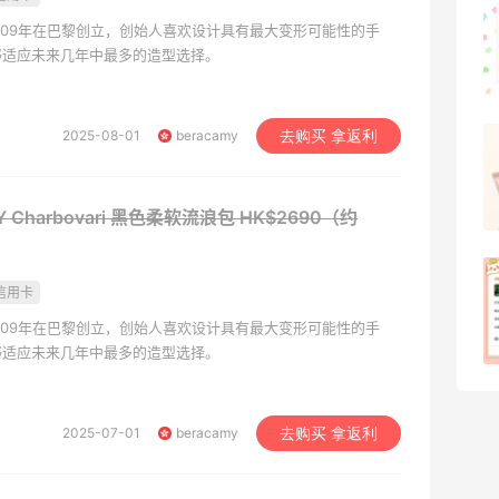
可莎蜜儿的恰巴塔，味道有点怪怪的
于2009年在巴黎创立，创始人喜欢设计具有最大变形可能性的手
够适应未来几年中最多的造型选择。
2
08月07日
2025-08-01
beracamy
去购买 拿返利
羊毛薅的实在有点多～积攒的最后一篇羊
毛贴啦
1
08月07日
Y Charbovari 黑色柔软流浪包
HK$2690（约
除了面膜，我还薅到面霜、粉底液、润肤
信用卡
乳、安睡裤等等
于2009年在巴黎创立，创始人喜欢设计具有最大变形可能性的手
1
08月07日
够适应未来几年中最多的造型选择。
2025-07-01
beracamy
去购买 拿返利