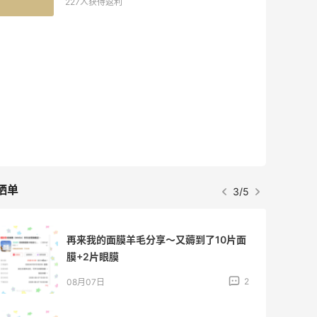
227人获得返利
晒单
3/5
再来我的面膜羊毛分享～又薅到了10片面
膜+2片眼膜
2
08月07日