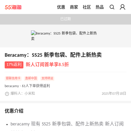
优惠
商家
社区
热品
带你去官网买正品
已过期
Beracamy：SS25 新季包袋、配件上新热卖
17%返利
新人订阅首单享8.5折
银联信用卡
直邮中国
支持转运
beracamy · 61人下单获得返利
爆料人：小米粒
2025年07月18日
优惠介绍
beracamy 现有 SS25 新季包袋、配件上新热卖 新人订阅