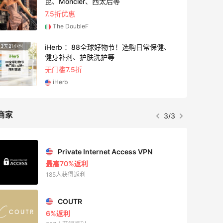
昆、Moncler、西太后等
7.5折优惠
The DoubleF
iHerb ：88全球好物节！选购日常保健、
3天21小时
9小时
健身补剂、护肤洗护等
无门槛7.5折
iHerb
商家
3/3
Private Internet Access VPN
最高70%返利
185人获得返利
COUTR
6%返利