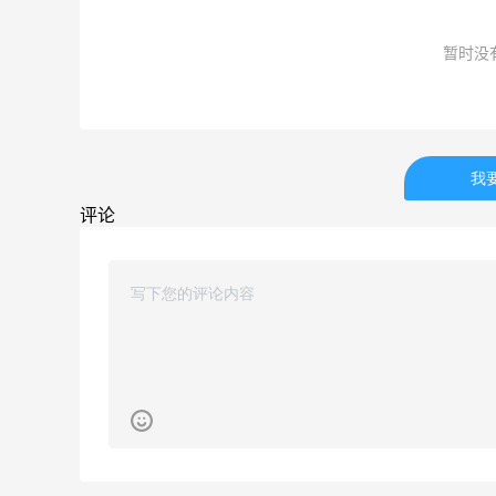
54人获得返利
暂时没
Eileen Fisher
最高2%返利
5134人获得返利
Matte Collection
我
最高3%返利
评论
510人获得返利
开奖｜社区7月常规主题活动名单公布
1
1
08月06日