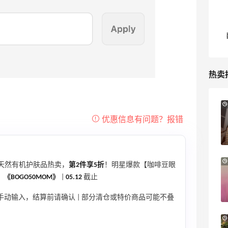
热卖
9小时
Sandro us：限时闪促！法式美衣精选
低至2折 千鸟格连衣裙$95
Sandro us
【55专享】Base Blu：时尚上新热卖 关注
3天21小时
天然有机护肤品热卖，
第2件享5折
！明星爆款【咖啡豆眼
PRADA、LOEWE、加拿大鹅等
：
《BOGO50MOM》
|
05.12
截止
享9折优惠
需手动输入，结算前请确认 | 部分清仓或特价商品可能不叠
Base Blu
Bloomingdales：时尚热卖！入手珑骧、
3天9小时