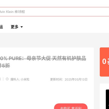
运
更多
00% PURE：母亲节大促 天然有机护肤品
件5折
E
|
爆料人: 小米粒
更新时间：2025年05月13日
去购买 拿返利