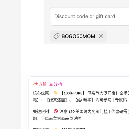
、
adidas HK：精选正价产品促销！入球
3天21小时
衣、金属银跆拳道鞋等
2件8折 叠加满HK$1800-100
adidas HK
AI商品分析
【55专享】Bobbi Brown 美网：美妆礼
4天15小时
核心优惠：
【100% PURE】
母亲节大促开启！全场
遇！满$150立省$50
霜】、【绿茶洁面】、【维C精华】均可参与 | 专属码
满赠正装橘子眼霜+精华唇蜜等好礼
关键限制：
注意
$50
美国境内免邮门槛 | 优惠码
Bobbi Brown
加，下单前留意商品页说明
Diesel Europe：折扣区上新热卖！入手包
2天21小时