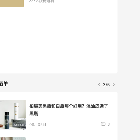
227人获得返利
晒单
3/5
柏瑞美黑瓶和白瓶哪个好用？混油皮选了
黑瓶
3
08月05日