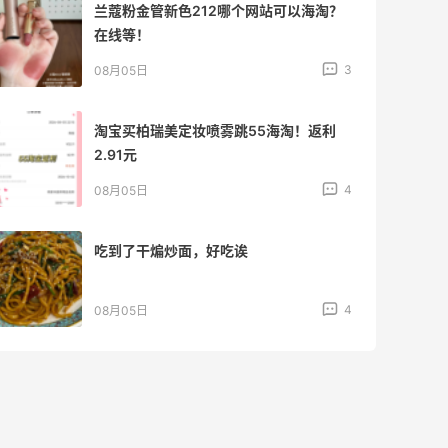
兰蔻粉金管新色212哪个网站可以海淘？
在线等！
3
08月05日
淘宝买柏瑞美定妆喷雾跳55海淘！返利
2.91元
4
08月05日
吃到了干煸炒面，好吃诶
4
08月05日