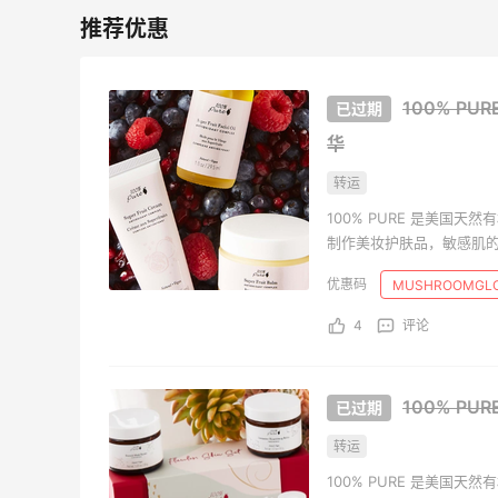
Bobbi Brown美网2026黑五海淘活动什
么时候开始？
3
1
08月06日
100% P
华
碳水快乐｜童年回忆李先生牛肉面🍜
转运
3
3
08月06日
100% PURE 是美国
制作美妆护肤品，敏感肌
户外运动防-晒｜蜜丝婷开挂摇摇乐实测
MUSHROOMGL
🏃
4
评论
3
2
08月06日
100% P
转运
100% PURE 是美国