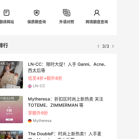
翻译网站
保质期查询
外语对照
跨境额度查询
排行
3/3
LN-CC：限时大促！入手 Ganni、Acne、
4天21小时
3天21
西太后等
低至4折+额外8折
LN-CC
Mytheresa：折扣区时尚上新热卖 关注
11天3小时
4天15
TOTEME、ZIMMERMAN 等
享额外9折
Mytheresa
The DoubleF：时尚上新热卖！入手麦
10天18小时
2天21