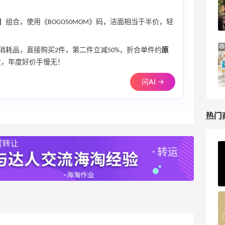
Tory Burch、拉夫劳伦等
每满$100返$25礼卡
】组合，使用《BOGO50MOM》码，洁面相当于半价，轻
Bloomingdales
Bloomingdales：美妆大促！入手 Dior、
3天9小时
消耗品，直接购买2件，第二件立减50%，折合单件约
原
Prada、TF 等
盒，年度好价手慢无！
满$200享8.5折优惠+部分送好礼
问AI →
Bloomingdales
热门
ERGO Baby
4%返利
62人获得返利
Belly Bandit
4%返利