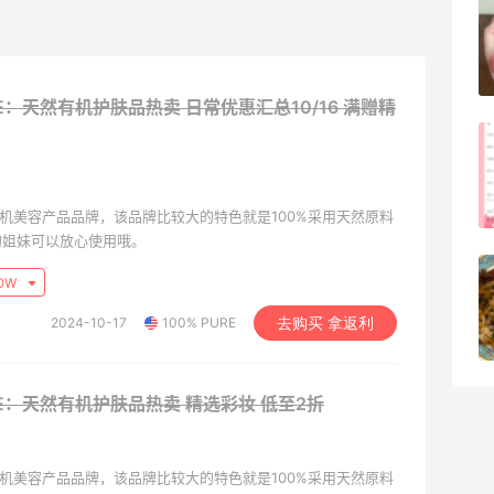
FWRD黑五2026海淘奢侈品折扣力度大
吗？
3
08月05日
URE：天然有机护肤品热卖 日常优惠汇总10/16
满赠精
FWRD美网2026黑五海淘活动什么时候
开始？
3
08月05日
天然有机美容产品品牌，该品牌比较大的特色就是100%采用天然原料
的姐妹可以放心使用哦。
【黑五海淘攻略】Bobbi Brown黑五
OW
2026海淘折扣预测！
2024-10-17
100% PURE
去购买 拿返利
1
08月05日
URE：天然有机护肤品热卖
精选彩妆 低至2折
天然有机美容产品品牌，该品牌比较大的特色就是100%采用天然原料