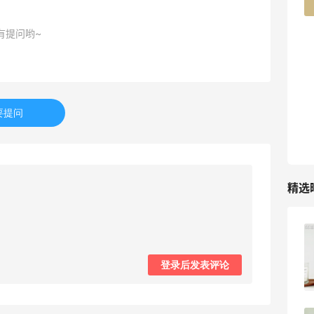
42人获得返利
有提问哟~
TIMEBEAM (US)
最高10%返利
282人获得返利
RFM Denim
要提问
6%返利
85人获得返利
精选
Evelom卸妆膏--卸妆膏中的“爱马仕”
登录后发表评论
4
08月05日