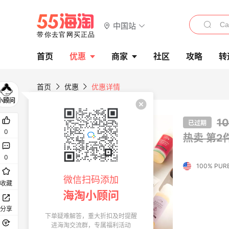
中国站
首页
优惠
商家
社区
攻略
转
首页
优惠
优惠详情
1
已过期
0
热卖
第2
0
100% PUR
微信扫码添加
收藏
海淘小顾问
分享
下单疑难解答，重大折扣及时提醒
进海淘交流群，专属福利活动