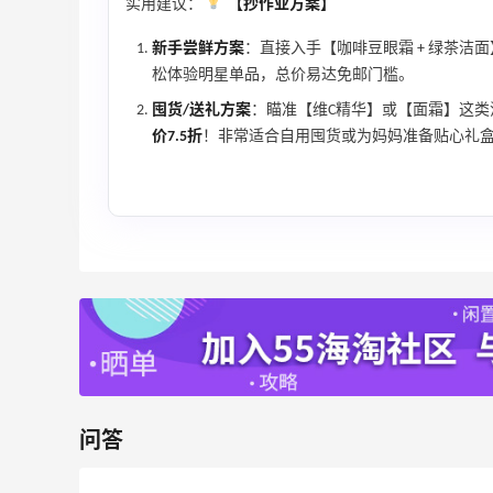
袋、服饰、鞋履等
实用建议：
【抄作业方案】
低至5折
新手尝鲜方案
：直接入手【咖啡豆眼霜 + 绿茶洁面
Diesel Europe
松体验明星单品，总价易达免邮门槛。
9小时
囤货/送礼方案
：瞄准【维C精华】或【面霜】这类
Maje US：限时闪促！入手明星同款服饰
价7.5折
！非常适合自用囤货或为妈妈准备贴心礼
精选低至2折
Maje US
Mac Duggal
最高2%返利
6011人成功下单
问答
Biōkreativ
30%返利