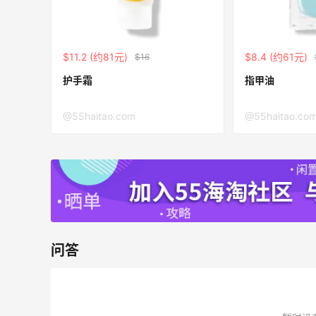
54人获得返利
Eileen Fisher
$11.2 (约81元)
$8.4 (约61元)
最高2%返利
$16
5143人获得返利
护手霜
指甲油
Matte Collection
@55haitao.com
@55haitao.co
最高3%返利
510人获得返利
瑞幸生椰拿铁喝腻了！发现小黄油拿铁也
问答
不错哦！
1
1
08月08日