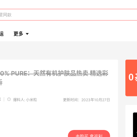
运
更多
00% PURE：天然有机护肤品热卖
精选彩
折
E
|
爆料人: 小米粒
更新时间：2023年10月27日
去购买 拿返利