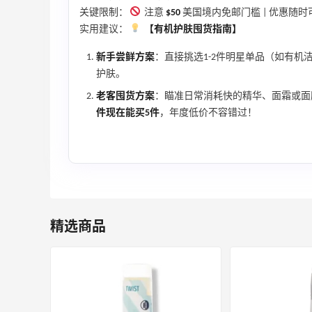
关键限制：
注意
$50
美国境内免邮门槛 | 优惠随
实用建议：
【有机护肤囤货指南】
新手尝鲜方案
：直接挑选1-2件明星单品（如有机
护肤。
老客囤货方案
：瞄准日常消耗快的精华、面霜或面
件现在能买5件
，年度低价不容错过！
【55专享】Bobbi Brown 美网：美妆礼
2天17小时
遇！满$150立省$50
满赠正装橘子眼霜+精华唇蜜等好礼
Bobbi Brown
Bloomingdales：时尚热卖！入手珑骧、
1天11小时
精选商品
Tory Burch、拉夫劳伦等
每满$100返$25礼卡
Bloomingdales
Shu Uemura：植村秀彩妆特惠 入热销洁
6天17小时