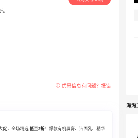
2折。
海淘
大促，全场精选
低至2折
！爆款有机唇膏、洁面乳、精华