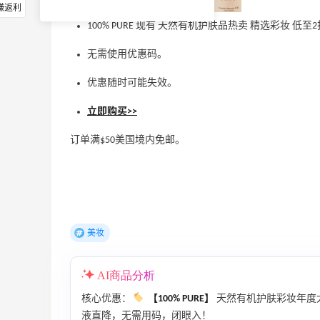
赚返利
100% PURE 现有 天然有机护肤品热卖 精选彩妆 低至
无需使用优惠码。
优惠随时可能失效。
立即购买>>
订单满$50美国境内免邮。
美妆
AI商品分析
核心优惠：
【100% PURE】
天然有机护肤彩妆年度
液直降，无需用码，闭眼入！