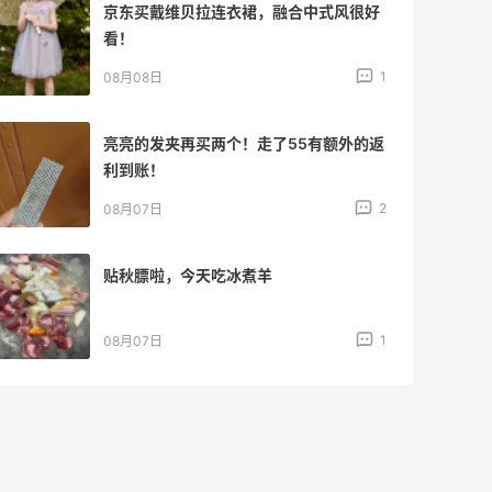
京东买戴维贝拉连衣裙，融合中式风很好
看！
1
08月08日
亮亮的发夹再买两个！走了55有额外的返
利到账！
2
08月07日
贴秋膘啦，今天吃冰煮羊
1
08月07日