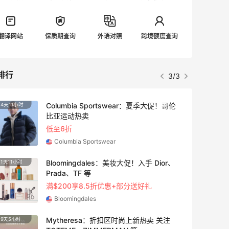
翻译网站
保质期查询
外语对照
跨境额度查询
排行
3/3
Columbia Sportswear：夏季大促！哥伦
4天11小时
2天17
比亚运动热卖
低至6折
Columbia Sportswear
Bloomingdales：美妆大促！入手 Dior、
1天11小时
1天11
Prada、TF 等
满$200享8.5折优惠+部分送好礼
Bloomingdales
Mytheresa：折扣区时尚上新热卖 关注
9天5小时
6天17