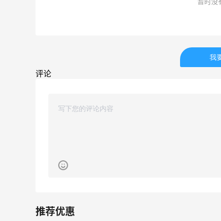
暂时没
淘宝闪购点必胜客，55海淘返利跟单拿来
绑券
1
1
08月08日
我
面
淘宝买维达抽纸，给家里囤点货！
评论
2
1
08月08日
闪购买李若桃酸奶，2杯很划算！！
1
1
08月08日