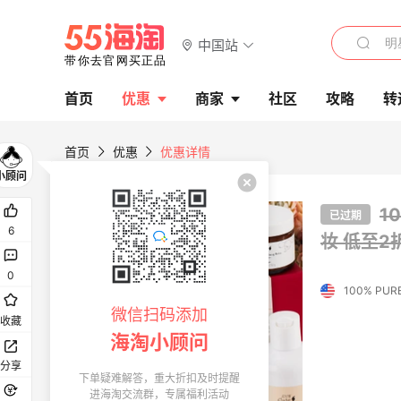
中国站
首页
优惠
商家
社区
攻略
转
首页
优惠
优惠详情
1
已过期
6
妆 低至2
0
100% PUR
微信扫码添加
收藏
海淘小顾问
分享
下单疑难解答，重大折扣及时提醒
进海淘交流群，专属福利活动