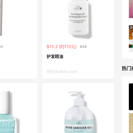
健身补剂、护肤洗护等
无门槛7.5折
iHerb
Macy's：美妆精选10日闪促 低至5折+免
8天14小时
邮
关注兰蔻、雅诗兰黛等 每日更新
$15.2 (约110元)
$9
$38
Macy's
护发精油
热门
m
@55haitao.com
ERGO Baby
4%返利
62人获得返利
Belly Bandit
4%返利