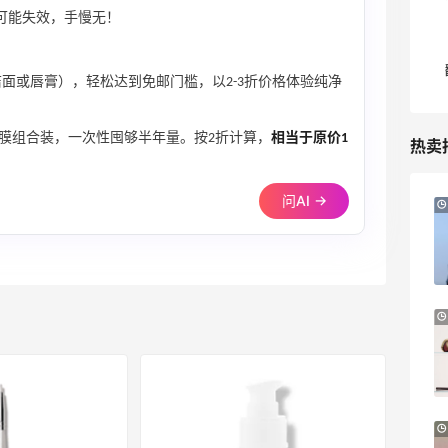
时可能失效，手慢无！
洁面或唇膏），轻松达到免邮门槛，以2-3折价格体验纯净
膜组合装，一次性囤够半年量。按2折计算，
相当于原价1
热卖
问AI →
Suit Negozi：夏季大促！DVN 麂皮运动鞋
2天5小时
史低价2000元不到
SS26时尚大牌低至5.5折
Suit Negozi
Macy's：返校季大促 精选童装热卖 部分
4天14小时
尺码成人可穿
低至5折
Macy's
iHerb ：88全球好物节！选购日常保健、
1天23小时