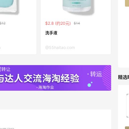
42人获得返利
TIMEBEAM (US)
$2.8 (约20元)
最高10%返利
$12
$14
285人获得返利
洗手液
RFM Denim
m
@55haitao.com
6%返利
86人获得返利
精选
高端面霜欧米达钻石面霜购入
1
08月08日