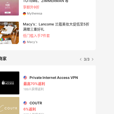
TOTEME、ZIMMERMAN 等
享额外9折
Mytheresa
Macy's：Lancome 兰蔻美妆大促低至5折
12天14小时
5天14
满赠三重好礼
低门槛入手7件套
Macy's
商家
3/3
Private Internet Access VPN
最高70%返利
189人获得返利
COUTR
6%返利