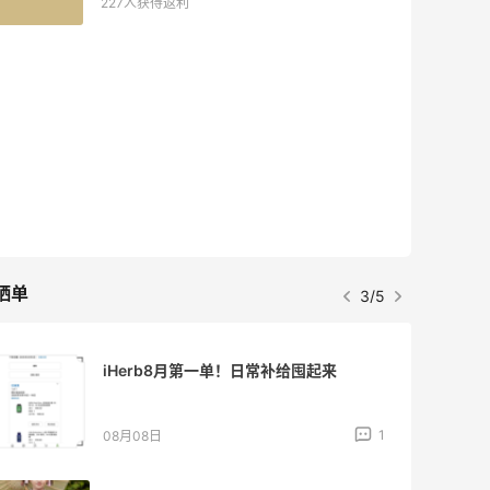
227人获得返利
晒单
3/5
iHerb8月第一单！日常补给囤起来
1
08月08日