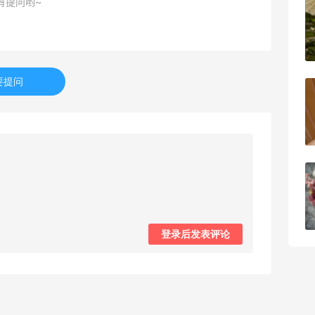
有提问哟~
美团买黄式壹品汇芋圆，好吃不贵！！
1
08月08日
要提问
苦巧咸酪碎银子 | 喜茶最夯的一杯️
1
08月08日
深夜美食，打卡自贡小烧烤
1
08月08日
登录后发表评论