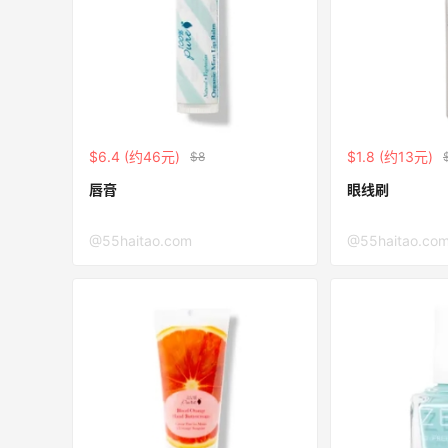
颜油系列
无门槛7折 会员6.5折
Shu Uemura
折
Space NK UK：美妆护肤大促！入Lisa
5天14小时
Eldridge、Hourglass、伊索等
新人首单享8折
$6.4 (约46元)
$1.8 (约13元)
$8
Space NK UK
唇膏
眼线刷
@55haitao.com
@55haitao.co
Mac Duggal
最高2%返利
6081人成功下单
Biōkreativ
30%返利