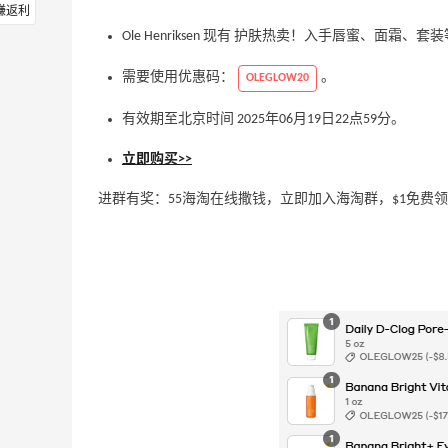
赚返利
Ole Henriksen 现有 护肤热卖！入手唇蜜、面霜、套
需要使用优惠码：
。
OLEGLOW20
有效期至北京时间 2025年06月19日22点59分。
立即购买>>
进群有奖：55海淘在线撒钱，立即加入海淘群，$1免费