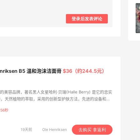
深夜美食，打卡自贡小烧烤
登录后发表评论
1
08月08日
Henriksen B5 温和泡沫洁面膏
$36（约244.5元）
丹麦的美容品牌，著名黑人女星哈利·贝瑞(Halle Berry) 是它的忠实
华，天然植物的萃取，采用的创新型护肤方法，先进的设备和天
客都当做VIP来对待，教给他们关于护肤的各项技巧，从而让顾
55秒
。
19天前
Ole Henriksen
去购买 拿返利