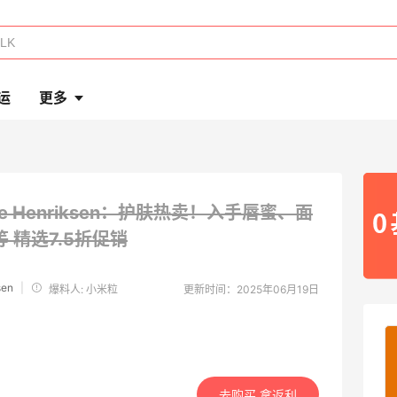
运
更多
le Henriksen：护肤热卖！入手唇蜜、面
等
精选7.5折促销
sen
|
爆料人: 小米粒
更新时间：2025年06月19日
去购买 拿返利