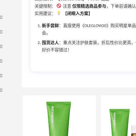
关键限制：
注意
仅限精选商品参与
，下单前请确认
实用建议：
【闭眼入方案】
新手尝鲜
：直接使用《OLEGLOW20》购买明
会。
囤货达人
：重点关注护肤套装，折后性价比更高，
好价不容错过！
【55专享】Bobbi Brown 美网：美妆礼
2天16小时