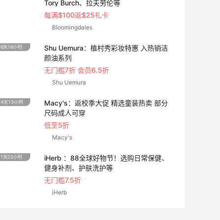
Tory Burch、拉夫劳伦等
每满$100返$25礼卡
Bloomingdales
Shu Uemura：植村秀彩妆特惠 入热销洁
6天16小时
4天10
颜油系列
无门槛7折 会员6.5折
Shu Uemura
Macy's：返校季大促 精选童装热卖 部分
4天13小时
1天10
尺码成人可穿
低至5折
Macy's
iHerb ：88全球好物节！选购日常保健、
1天22小时
5天13
健身补剂、护肤洗护等
无门槛7.5折
iHerb