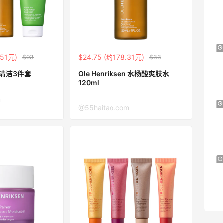
史低价2000元不到
SS26时尚大牌低至5.5折
Suit Negozi
Mytheresa：折扣区时尚上新热卖 关注
9天4小时
.51元)
$24.75 (约178.31元)
$93
$33
TOTEME、ZIMMERMAN 等
享额外9折
en 清洁3件套
Ole Henriksen 水杨酸爽肤水
120ml
Mytheresa
m
Macy's：Lancome 兰蔻美妆大促低至5折
12天13小时
@55haitao.com
满赠三重好礼
低门槛入手7件套
Macy's
Bluemercury：限时大促！入手 Aesop、
1天10小时
Nars、CT 等
低至5折+部分额外8.5折
Bluemercury