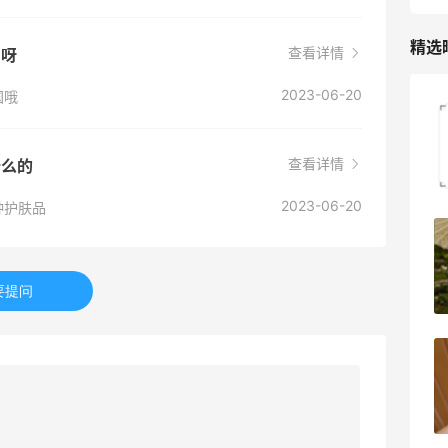
精选
查看详情
国呀
2023-06-20
国哦
高端面霜欧米达钻石面霜购入
查看详情
什么的
1
08月08日
2023-06-20
种护肤品
美团买黄式壹品汇芋圆，好吃不贵！！
要提问
1
08月08日
苦巧咸酪碎银子 | 喜茶最夯的一杯️
1
08月08日