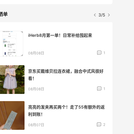
晒单
3/5
iHerb8月第一单！日常补给囤起来
1
08月08日
京东买戴维贝拉连衣裙，融合中式风很好
看！
1
08月08日
亮亮的发夹再买两个！走了55有额外的返
利到账！
2
08月07日