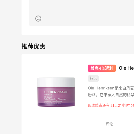
闪购买李若桃酸奶，2杯很划算！！
1
1
08月08日
Ole 
最高4%返利
转运
Ole Henriksen是来自
粉丝。它秉承大自然的精
然的护肤配方，把每一位顾
距离结束还有 21天21小时1分
客的皮肤得到明显的改善
评论