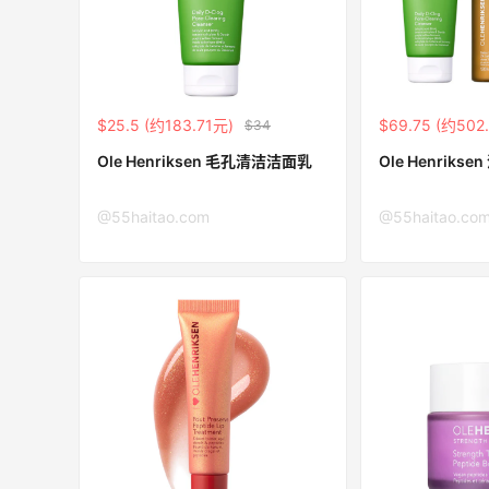
遇！满$150立省$50
满赠正装橘子眼霜+精华唇蜜等好礼
Bobbi Brown
Columbia Sportswear：夏季大促！哥伦
4天10小时
$25.5 (约183.71元)
$69.75 (约502
$34
比亚运动热卖
低至6折
Ole Henriksen 毛孔清洁洁面乳
Ole Henriks
Columbia Sportswear
@55haitao.com
@55haitao.co
Bloomingdales：美妆大促！入手 Dior、
1天10小时
Prada、TF 等
满$200享8.5折优惠+部分送好礼
Bloomingdales
Space NK UK：美妆护肤大促！入Lisa
5天13小时
Eldridge、Hourglass、伊索等
新人首单享8折
Space NK UK