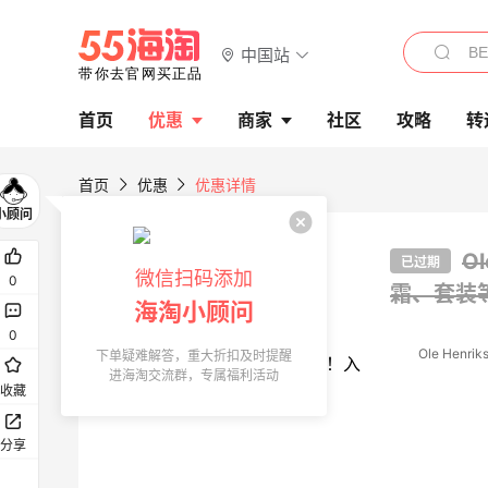
中国站
首页
优惠
商家
社区
攻略
转
首页
优惠
优惠详情
O
已过期
微信扫码添加
0
霜、套装
海淘小顾问
0
Ole Henrik
下单疑难解答，重大折扣及时提醒
进海淘交流群，专属福利活动
收藏
分享