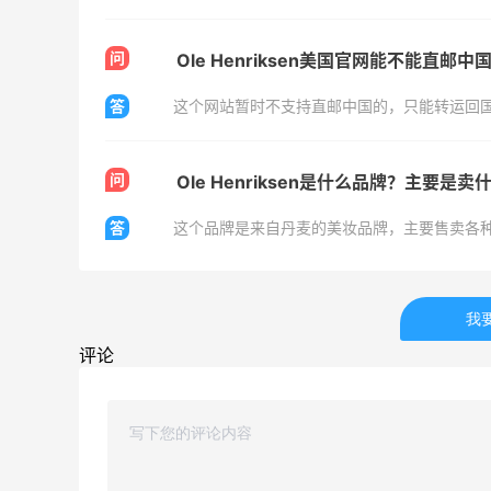
问
Ole Henriksen美国官网能不能直邮中
答
这个网站暂时不支持直邮中国的，只能转运回
瑞幸生椰拿铁喝腻了！发现小黄油拿铁也
不错哦！
问
Ole Henriksen是什么品牌？主要是卖
1
1
08月08日
答
这个品牌是来自丹麦的美妆品牌，主要售卖各
淘宝闪购点必胜客，55海淘返利跟单拿来
绑券
我
1
1
08月08日
评论
面
淘宝买维达抽纸，给家里囤点货！
2
1
08月08日