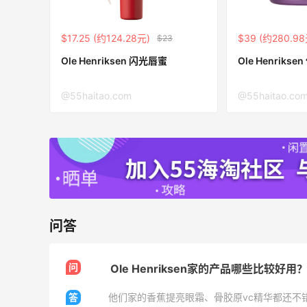
$17.25 (约124.28元)
$39 (约280.98
$23
Mac Duggal
Ole Henriksen 闪光唇蜜
Ole Henrikse
最高2%返利
6082人成功下单
@55haitao.com
@55haitao.co
Biōkreativ
30%返利
54人获得返利
Eileen Fisher
最高2%返利
问答
5143人获得返利
Matte Collection
问
Ole Henriksen家的产品哪些比较好
最高3%返利
510人获得返利
答
他们家的香蕉提亮眼霜、骨胶原vc精华都还不