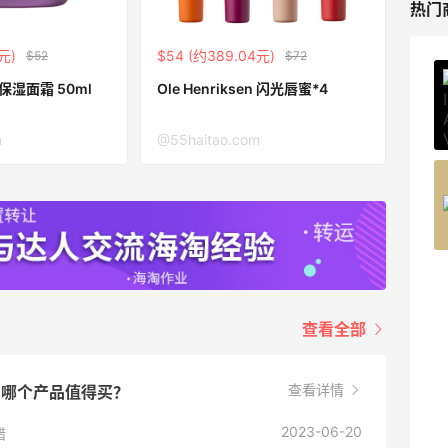
热门
元)
$54 (约389.04元)
$52
$72
ERGO Baby
n 保湿面霜 50ml
Ole Henriksen 闪光唇蜜*4
4%返利
62人获得返利
m
@55haitao.com
Belly Bandit
4%返利
42人获得返利
TIMEBEAM (US)
最高10%返利
查看全部
285人获得返利
RFM Denim
查看详情
用？哪个产品值得买？
6%返利
86人获得返利
2023-06-20
错