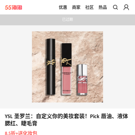
优惠
商家
社区
热品
带你去官网买正品
已过期
YSL 圣罗兰：自定义你的美妆套装！Pick 唇油、液体
腮红、睫毛膏
8.5折+送化妆包